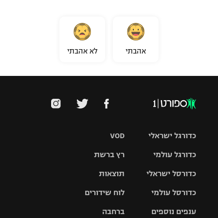
אהבתי
לא אהבתי
כדורגל ישראלי
VOD
כדורגל עולמי
רץ ברשת
ליגת העל
כדורסל ישראלי
תוצאות
ליגת
ליגה לאומית
האלופות
כדורסל עולמי
לוח שידורים
ליגת ווינר
סל
גביע הטוטו
ענפים נוספים
ברחבה
ליגה