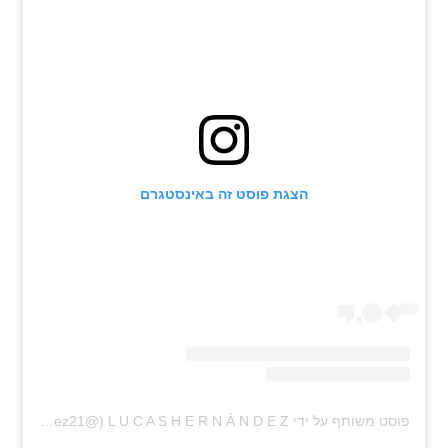
רשיון להקרנה פומבית לבית עסק
הצטרפות לחבילת הערוצים
לוח דרושים – ג'ובנט
תגיות
הצגת פוסט זה באינסטגרם
המגזין
פוסט משותף על ידי ‏‎L U C A S H E R N Á N D E Z‎‏ (@‏‎lucashernandez21‎‏)