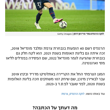
לוקה הרננדס במדי פריז סן ז'רמן
|
Getty images
הרננדס רשם 40 הופעות בנבחרת צרפת ומלבד מונדיאל 2018,
זכה איתה גם בליגת האומות בשנת 2021. הוא לקח חלק גם
בנבחרת שהגיעה לגמר מונדיאל 2022, שם הפסידה בפנדלים לליאו
מסי וארגנטינה.
המגן הצרפתי החל את הקריירה באתלטיקו מדריד ובקיץ 2019
עבר לבאיירן מינכן, שם שיחק 107 משחקים וזכה בליגת האלופות
בשנת 2020, לפני שעבר לפ.ס.ז' ב-2023.
עוד באותו נושא:
לוקה הרננדס
,
צרפת
מה דעתך על הכתבה?