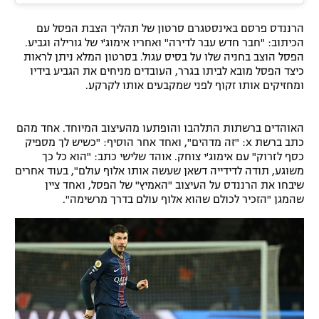
הרננדס פרסם באינסטגרם סרטון של תהליך הצבת הפסל עם
הכיתוב: "חבר חדש עבר לדירה" ואחריו אימוג'י של גורילה וגביע.
הפסל הוצב בחניה שלו על בסיס עגול. בסרטון המלא ניתן לראות
כיצד הפסל מובא לביתו בגרר, העובדים מניחים את הגביע בידיו
ומחזיקים אותו זקוף לפני שמקבעים אותו לקרקע.
האוהדים ברשתות התלהבו והופתעו מהעיצוב המיוחד. אחד מהם
כתב ברשת X: "זה מדהים", ואחד אחר הוסיף: "כשיש לך מספיק
כסף לזרוק" עם אימוג'י צוחק. אוהד שלישי כתב: "הוא כל כך
משוגע, תודה לדידייה דשאן שעשה אותו אלוף עולם", בעוד אחרים
שיבחו את הרננדס על העיצוב "האמיץ" של הפסל, ואחד ציין
שהמגן "הזכיר לכולם שהוא אלוף עולם בדרך מרשימה".