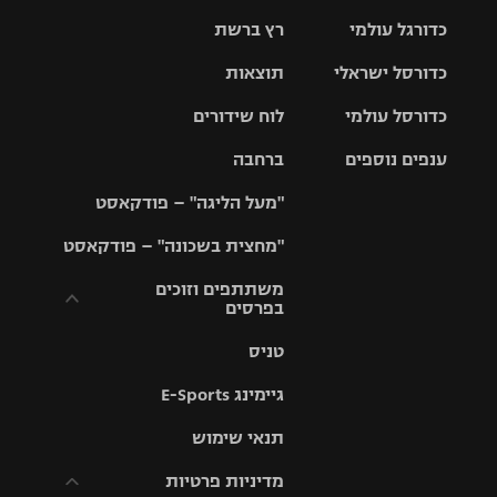
כדורגל עולמי
רץ ברשת
ליגת העל
כדורסל ישראלי
תוצאות
ליגת
ליגה לאומית
האלופות
כדורסל עולמי
לוח שידורים
ליגת ווינר
סל
גביע הטוטו
ענפים נוספים
ברחבה
ליגה
NBA
אירופית
"מעל הליגה" – פודקאסט
ליגה לאומית
ליגיונרים
טניס
יורוליג
ליגה אנגלית
"מחצית בשכונה" – פודקאסט
כדורסל נשים
גביע המדינה
כדוריד
יורוקאפ
ליגה גרמנית
משתתפים וזוכים
בפרסים
מכבי תל
נבחרת
כדורעף
אביב
ישראל
ליגה
טניס
ספרדית
תקנון משתתפים
שחייה
הפועל חולון
מכבי חיפה
וזוכים בפרסים
גיימינג E-Sports
ליגה
איטלקית
ג'ודו
הפועל
בית"ר
תנאי שימוש
תקנון עבור פעילות
ירושלים
ירושלים
אלקטרה
מדיניות פרטיות
ליגה
אגרוף