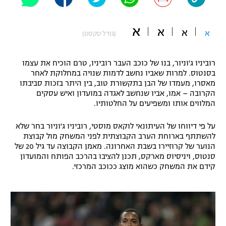
"מחצית בשכונה" – פודקאסט
אופניים
א
א
א
א
(גודל טקסט)
ספורט מוטורי
משתתפים וזוכים בפרסים
רוביניו ג'וניור, בנו של כוכב העבר רוביניו, טרם הוכיח את עצמו
כדורמים
בסנטוס. למרות שאביו נחשב לדמות שנויה במחלוקת לאחר
תקנון משתתפים וזוכים בפרסים
טניס
מאסרו, מעמדו של הבן בתקשורת טוב, בין היתר בזכות סביבתו
פוטבול אמריקאי NFL
הקרובה – אמו, אביו שנחשב לאגדה במועדון ואיש עסקים
תקנון עבור פעילות אלקטרה
המלווים אותו ומשפיעים על החלטותיו.
גיימינג E-Sports
בייסבול MLB
תקנון עבור פעילות ספורט 1 – "מרלן"
על פי דיווחו של העיתונאי לוקאס מוסטי, רוביניו ג'וניור בחר שלא
להשתתף בארוחת הערב הקבוצתית לפני המשחק מול קבוצת
ספורט אתגרי ואקסטרים
הנוער של קרוזיירו בשבת האחרונה. מאמן הקבוצה עד גיל 20 של
תנאי שימוש
סנטוס, ויניסיוס מארקס, תכנן להציבו בהרכב הפותח והמועדון
אומנויות לחימה
קידם את המשחק כשהוא מוצג ככוכב המרכזי.
מדיניות פרטיות
גיימינג E-Sports
תקנון פעילות ספורט 1