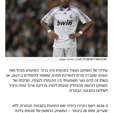
רשיון להקרנה פומבית לבית עסק
הצטרפות לחבילת הערוצים
לוח דרושים – ג'ובנט
תגיות
המגזין
רוביניו במדי ריאל מדריד
|
Jasper Juinen / Staff
עתידו של השחקן הצעיר בסנטוס אינו ברור. המועדון מנהל מאז
העונה שעברה מו"מ להארכת חוזהו, שאמור להסתיים ב-2027, אך
בשלב זה קיים פער משמעותי בין ההנהלה לנציגיו. סביבתו של
השחקן דורשת מהנהלת סנטוס להציג פרויקט ארוך טווח ורציני
לשילובו בקבוצה הבוגרת.
ב-2026 רשם רוביניו ג'וניור שש הופעות בקבוצה הבוגרת, ללא
שערים, ומאז 28 בינואר – המשחק הראשון של סנטוס בליגה