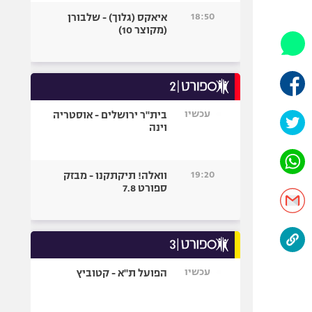
היאבקות WWE
18:50
איאקס (גלוך) - שלבורן
אופניים
(מקוצר 10)
ספורט מוטורי
כדורמים
פוטבול אמריקאי NFL
בייסבול MLB
עכשיו
בית"ר ירושלים - אוסטריה
וינה
ספורט אתגרי
ואקסטרים
אומנויות לחימה
19:20
וואלה! תיקתקנו - מבזק
גיימינג E-Sports
ספורט 7.8
עכשיו
הפועל ת"א - קטוביץ