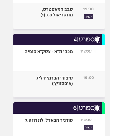
19:30
סבב המאסטרס,
מונטריאול 7.8 (1)
ישיר
עכשיו
מכבי ת"א - צסק"א סופיה
19:00
סיפורי הפרמיירליג
(איפסוויץ')
עכשיו
טורניר הפאדל, לונדון 7.8
ישיר