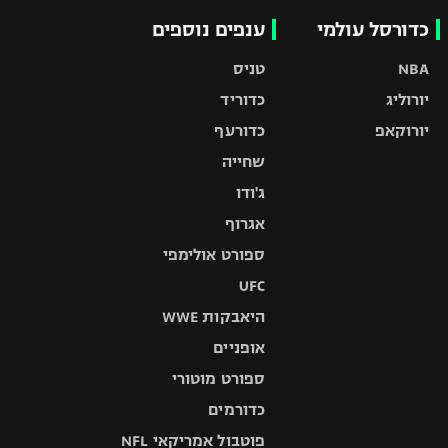
כדורסל עולמי
ענפים נוספים
NBA
טניס
יורוליג
כדוריד
יורוקאפ
כדורעף
שחייה
ג'ודו
אגרוף
ספורט אולימפי
UFC
היאבקות WWE
אופניים
ספורט מוטורי
כדורמים
פוטבול אמריקאי NFL