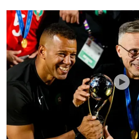
ל אביב
ליגה טורקית
תל אביב
ליגה סינית
חיפה
ליגה ברזילאית
באר שבע
ליגות נוספות
תניה
דה