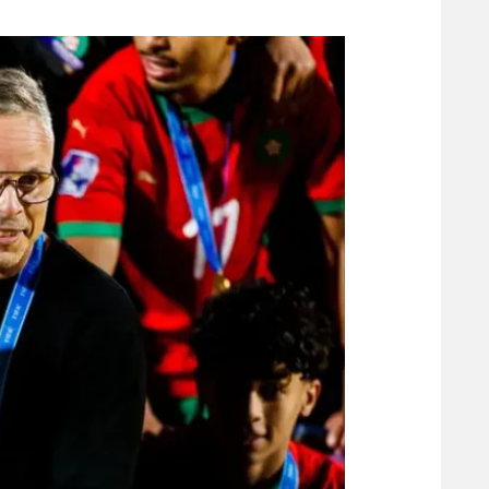
משתתפים וזוכים בפרסים
מכבי ת
הפועל 
תקנון משתתפים וזוכים בפרסים
הפועל 
תקנון עבור פעילות אלקטרה
הפועל 
תקנון עבור פעילות ספורט 1 – "מרלן"
מכבי נ
טניס
בני יהו
גיימינג E-Sports
תנאי שימוש
מדיניות פרטיות
תקנון פעילות ספורט 1
רשיון להקרנה פומבית לבית עסק
הצטרפות לחבילת הערוצים
לוח דרושים – ג'ובנט
תגיות