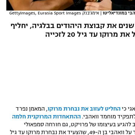
|
אימג'בנק GettyImages, Eurasia Sport Images
נים את קבוצת היהודים בבלגיה, יחליף
את וואליד רגראגי אחרי שהוביל את מרוקו עד גיל 20 לזכייה
גי כי
החליט לעזוב את נבחרת מרוקו
, המאמן נפרד
לתפקיד מוחמד וואהבי.
ההתאחדות המרוקנית חלמה
 להגיע בעיצומו של פרויקט, גם חורחה סמפאולי
הארגנטינאי דחה את ההצעה וכך נפל הפור על וואהבי בן ה-49, שהצעיד את נבחרת מרוקו עד גיל