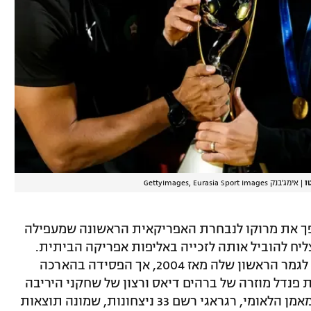
|
אימג'בנק GettyImages, Eurasia Sport Images
הפך את מרוקו לנבחרת האפריקאית הראשונה שמעפילה
ליח להוביל אותה לזכייה באליפות אפריקה הביתית.
מרוקו הייתה הפייבוריטית לזכייה והגיעה לגמר הראשון שלה מאז 2004, אך הפסידה בהארכה
נדל מוזרה של ברהים דיאס ורצון של שחקני היריבה
לרדת מכר הדשא. במהלך ארבע שנותיו כמאמן הלאומי, רגראגי רשם 33 ניצחונות, שמונה תוצאות