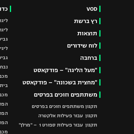
VOD
כדו
רץ ברשת
ליגת
ליגה
תוצאות
גביע
לוח שידורים
ליגי
ברחבה
גביע
נבחר
"מעל הליגה" – פודקאסט
מכבי
"מחצית בשכונה" – פודקאסט
בית"
משתתפים וזוכים בפרסים
מכבי
הפוע
תקנון משתתפים וזוכים בפרסים
הפוע
תקנון עבור פעילות אלקטרה
הפוע
תקנון עבור פעילות ספורט 1 – "מרלן"
מכבי