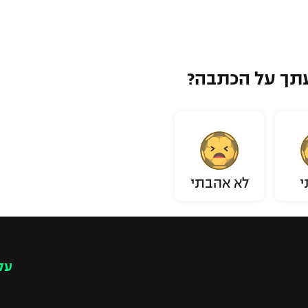
תך על הכתבה?
י
לא אהבתי
עק