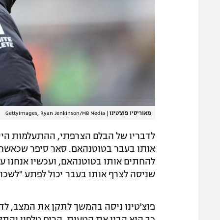
מאוריסיו פוצ'טינו
|
GettyImages, Ryan Jenkinson/MB Media
לדבריו של הבלם הצרפתי, ההתעלמות היית
אותו בעבר בטוטנהאם. סאר סיפר שכאשר הגי
להחתים אותו בטוטנהאם, ועכשיו אנחנו ע
שניסה לצרף אותו בעבר יכול לפתע "לשכוח
פוצ'טינו ניסה בהמשך לתקן את המצב, לדבר
כך הוא הבין את הטעות, הרים טלפון והתקש