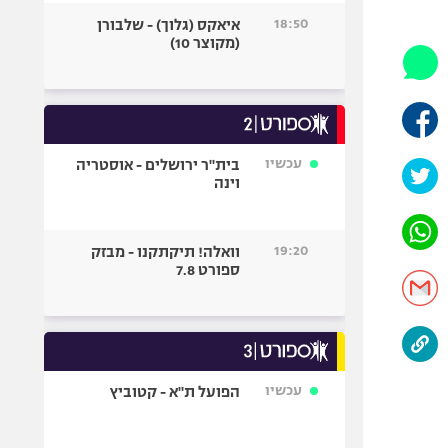
היאבקות WWE
18:50
איאקס (גלוך) - שלבורן
אופניים
(מקוצר 10)
ספורט מוטורי
כדורמים
פוטבול אמריקאי NFL
בייסבול MLB
עכשיו
בית"ר ירושלים - אוסטריה
וינה
ספורט אתגרי
ואקסטרים
אומנויות לחימה
19:20
וואלה! תיקתקנו - מבזק
גיימינג E-Sports
ספורט 7.8
עכשיו
הפועל ת"א - קטוביץ