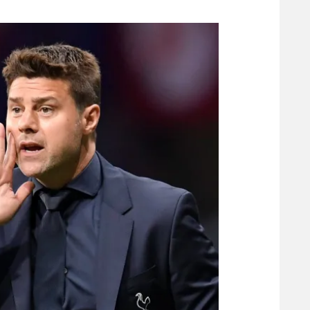
משתתפים וזוכים בפרסים
מכבי ת
הפועל 
תקנון משתתפים וזוכים בפרסים
הפועל 
תקנון עבור פעילות אלקטרה
הפועל 
תקנון עבור פעילות ספורט 1 – "מרלן"
מכבי נ
טניס
בני יהו
גיימינג E-Sports
תנאי שימוש
מדיניות פרטיות
תקנון פעילות ספורט 1
רשיון להקרנה פומבית לבית עסק
הצטרפות לחבילת הערוצים
לוח דרושים – ג'ובנט
תגיות