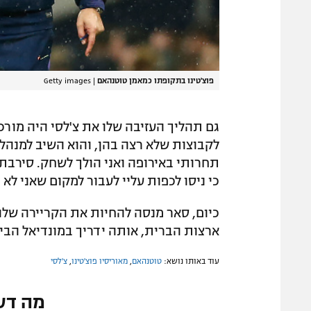
פוצ'טינו בתקופתו כמאמן טוטנהאם
|
Getty images
גם תהליך העזיבה שלו את צ'לסי היה מורכ
תחרותי באירופה ואני הולך לשחק. סירבתי 
כי ניסו לכפות עליי לעבור למקום שאני לא 
כיום, סאר מנסה להחיות את הקריירה שלו
ארצות הברית, אותה ידריך במונדיאל הבי
עוד באותו נושא:
טוטנהאם
,
מאוריסיו פוצ'טינו
,
צ'לסי
מה דע