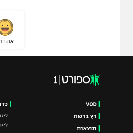
אהבת
VOD
כדו
רץ ברשת
ליגת
ליגה
תוצאות