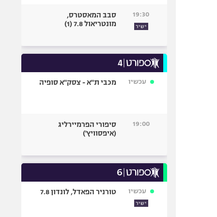
19:30
סבב המאסטרס,
מונטריאול 7.8 (1)
ישיר
עכשיו
מכבי ת"א - צסק"א סופיה
19:00
סיפורי הפרמיירליג
(איפסוויץ')
עכשיו
טורניר הפאדל, לונדון 7.8
ישיר