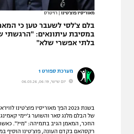
המגזין
מאוריסיו פוצ'טינו
|
רויטרס
בלם צ'לסי לשעבר טען כי המאמ
במסיבת עיתונאים: "הרגשתי שאנ
בלתי אפשרי שלא"
מערכת ספורט 1
יום שישי, 06:19, 06.03.26
בשנת 2023 הפך מאוריסיו פוצ'טינ
של הבלם מלנג סאר והשוער ג'יימי קאמינג 
הוזכר, המאמן הגיב בתמיהה: "מי?". כאש
רקסהאם בקדם העונה, פוצ'טינו הוסיף במבוכ