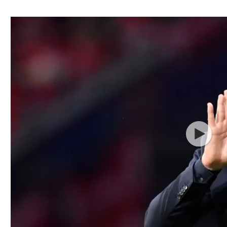
ל אביב
ליגה טורקית
תל אביב
ליגה סינית
חיפה
ליגה ברזילאית
באר שבע
ליגות נוספות
תניה
דה