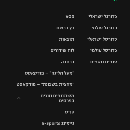
כדורגל ישראלי
VOD
כדורגל עולמי
רץ ברשת
ליגת העל
כדורסל ישראלי
תוצאות
ליגת
ליגה לאומית
האלופות
כדורסל עולמי
לוח שידורים
ליגת ווינר
סל
גביע הטוטו
ענפים נוספים
ברחבה
ליגה
NBA
אירופית
"מעל הליגה" – פודקאסט
ליגה לאומית
ליגיונרים
טניס
יורוליג
ליגה אנגלית
"מחצית בשכונה" – פודקאסט
כדורסל נשים
גביע המדינה
כדוריד
יורוקאפ
ליגה גרמנית
משתתפים וזוכים
בפרסים
מכבי תל
נבחרת
כדורעף
אביב
ישראל
ליגה
טניס
ספרדית
תקנון משתתפים
שחייה
הפועל חולון
מכבי חיפה
וזוכים בפרסים
גיימינג E-Sports
ליגה