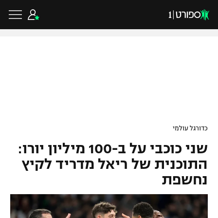
כדורגל ישראלי
ליגת העל
כדורגל עולמי
כדורגל עולמי
ליגה לאומית
שני כוכבי על ב-100 מיליון יורו:
ליגת האלופות
כדורסל ישראלי
גביע הטוטו
התוכנית של ריאל מדריד לקיץ
ליגה אירופית
נחשפת
ליגת ווינר סל
ליגיונרים
כדורסל עולמי
ליגה אנגלית
ליגה לאומית
גביע המדינה
NBA
ליגה גרמנית
ענפים נוספים