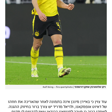
ניקו שלוטטרבק שחקן דורטמונד
|
Ralf Ibing – firo sportphoto
עוד צוין כי באיירן מינכן אינה בתמונה לאחר שהאריכה את חוזהו
של דאיוט אופמקאנו, ולריאל מדריד יש צורך ברור בחיזוק ההגנה.
לשחקן ברור כי מעבר לסנטיאגו ברנבאו עשוי להבטיח לו מקום