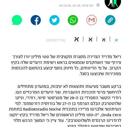
יום שישי, 20:29, 06.03.26
"מחצית בשכונה" – פודקאסט
אופניים
ספורט מוטורי
משתתפים וזוכים בפרסים
א
א
כדורמים
א
א
(גודל טקסט)
תקנון משתתפים וזוכים בפרסים
טניס
פוטבול אמריקאי NFL
ריאל מדריד הגדירה מסגרת תקציבית של 100 מיליון יורו לצורך
תקנון עבור פעילות אלקטרה
צירוף שני השחקנים שנמצאים בראש רשימת היעדים שלה בקיץ
גיימינג E-Sports
בייסבול MLB
הקרוב. על פי הדיווחים, כל חיזוק נוסף יבוצע בהתאם להכנסות
תקנון עבור פעילות ספורט 1 – "מרלן"
ממכירות שיבוצעו בסגל.
ספורט אתגרי ואקסטרים
תנאי שימוש
ברקע משבר פציעות ותוצאות לא יציבות, במועדון מתחילים
להיחשף פרטי תוכניות ההעברות. שני היעדים המרכזיים הם:
אומנויות לחימה
רודרי הקשר הספרדי בן ה-29 של מנצ'סטר סיטי, רודרי, וניקו
מדיניות פרטיות
שלוטטרבק הבלם הגרמני בן ה-27 של בורוסיה דורטמונד. לפי
גיימינג E-Sports
העיתונאי אלברטו פריירו בתוכנית Radioestadio Noche בתחנת
Onda Cero, "ה-100 מיליון הראשונים של ריאל מדריד בקיץ יוקצו
תקנון פעילות ספורט 1
לרודריגו הרננדס ולשלוטטרבק". עוד ציין כי המשך הרכש תלוי
במכירות שיבוצעו במהלך הקיץ.