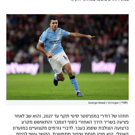
רשיון להקרנה פומבית לבית עסק
הצטרפות לחבילת הערוצים
לוח דרושים – ג'ובנט
תגיות
המגזין
רודרי
|
George Wood / Stringer
חוזהו של רודרי במנצ'סטר סיטי תקף עד 2027, והוא שב לאחר
פציעה בשריר הירך האחורי בסוף דצמבר והתאושש מקרע
ברצועה הצולבת שספג בעבר. לדברי גורמים מקצועיים במועדון
האנגלי, הוא מציג מגמת שיפור מתמשכת. הקשר עשוי להיות