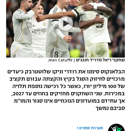
כדורסל נשים
נבחרת ישראל
יורוליג
ליגה ספרדית
טניס
VOD
מכבי תל אביב
מכבי חיפה
יורוקאפ
ליגה איטלקית
כדוריד
הפועל חולון
בית"ר ירושלים
רץ ברשת
ליגה צרפתית
כדורעף
הפועל ירושלים
מכבי תל אביב
ליגה הולנדית
שחייה
תוצאות
שחקני ריאל מדריד חוגגים
|
Jean Catuffe
דני אבדיה
הפועל תל אביב
ליגה טורקית
הבלאנקוס סימנו את רודרי וניקו שלוטטרבק כיעדים
ג'ודו
הפועל חיפה
מרכזיים לחיזוק הסגל בקיץ והקצתה עבורם תקציב
לוח שידורים
ליגה סינית
של 100 מיליון יורו, כאשר כל רכישה נוספת תלויה
אגרוף
הפועל באר שבע
במכירות. שני השחקנים מחזיקים בחוזים עד 2027,
ליגה ברזילאית
ברחבה
אך עתידם במועדונים הנוכחיים אינו סגור והמו"מ
ספורט אולימפי
מכבי נתניה
סביבם נמשך
ליגות נוספות
UFC
"מעל הליגה" – פודקאסט
בני יהודה
מערכת ספורט 1
היאבקות WWE