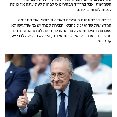
השמועות, אבל במדריד מבהירים כי לפחות לעת עתה אין כוונה
רשיון להקרנה פומבית לבית עסק
לנסות להחתים אותו.
הצטרפות לחבילת הערוצים
בבירת ספרד אמנם מעריכים מאוד את רודרי ואת התרומה
המקצועית שהוא יכול להביא, ובבירת ספרד יש מי שהדגישו לא
פעם את האיכויות שלו, אך ההערכה הזאת לא תורגמה למהלך
לוח דרושים – ג'ובנט
ממשי. גם בעבר, כשהאפשרות עלתה, היא לא הבשילה לכדי צעד
קונקרטי.
תגיות
המגזין