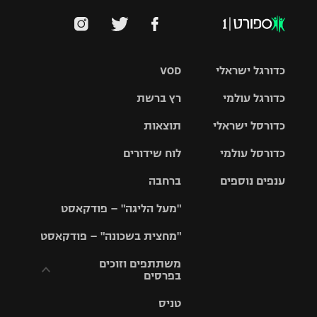
כדורגל ישראלי
VOD
כדורגל עולמי
רץ ברשת
ליגת העל
כדורסל ישראלי
תוצאות
ליגת
ליגה לאומית
האלופות
כדורסל עולמי
לוח שידורים
ליגת ווינר
סל
גביע הטוטו
ענפים נוספים
ברחבה
ליגה
NBA
אירופית
"מעל הליגה" – פודקאסט
ליגה לאומית
ליגיונרים
טניס
יורוליג
ליגה אנגלית
"מחצית בשכונה" – פודקאסט
כדורסל נשים
גביע המדינה
כדוריד
יורוקאפ
ליגה גרמנית
משתתפים וזוכים
בפרסים
מכבי תל
נבחרת
כדורעף
אביב
ישראל
ליגה
טניס
ספרדית
תקנון משתתפים