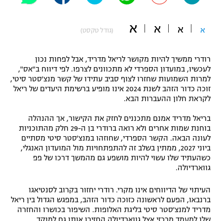
"מחצית בשכונה" – פודקאסט
אופניים
א
א
א
א
(גודל טקסט)
ספורט מוטורי
משתתפים וזוכים בפרסים
רודרי ממשיך להיות מקושר לריאל מדריד, אבל לפחות נכון
כדורמים
לעכשיו, במועדון הספרדי לא מתכוונים לצרפו. לפי דיווח ב"אס",
תקנון משתתפים וזוכים בפרסים
למרות השמועות שחזרו לצוף סביב עתידו של קשר מנצ'סטר סיטי,
טניס
זוכה כדור הזהב לשנת 2024 אינו מופיע ברשימת היעדים של ריאל
פוטבול אמריקאי NFL
לקראת חלון ההעברות הבא.
תקנון עבור פעילות אלקטרה
גיימינג E-Sports
בייסבול MLB
בריאל מדריד אמנם מתכננים לחזק את הקישור, אך ההנהלה
תקנון עבור פעילות ספורט 1 – "מרלן"
בוחנת שמות אחרים ולא רואה ברודרי בן ה-29 חלק מהתוכניות
לעונה הבאה. הקשר הספרדי, שחוזהו במנצ'סטר סיטי מסתיים
ספורט אתגרי ואקסטרים
תנאי שימוש
ביוני 2027, ממתין בשלב זה להתפתחויות מול המועדון האנגלי,
כשהעתיד שלו עשוי להיות מושפע גם מהמשך דרכו של פפ
אומנויות לחימה
גווארדיולה.
מדיניות פרטיות
גיימינג E-Sports
העיתוי של הדיווחים אינו מקרי. רודרי יחזור בקרוב לסנטיאגו
ברנבאו, הפעם לראשונה כזוכה כדור הזהב, במפגש הגדול בין ריאל
תקנון פעילות ספורט 1
מדריד למנצ'סטר סיטי בליגת האלופות. השיפור בכושרו והחזרה
שלו למעמד מרכזי אצל גווארדיולה החזירו אותו גם למוקד