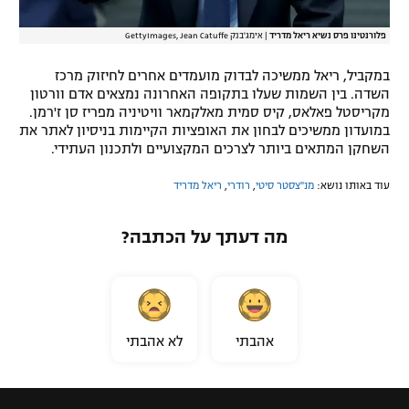
פלורנטינו פרס נשיא ריאל מדריד
|
אימג'בנק GettyImages, Jean Catuffe
במקביל, ריאל ממשיכה לבדוק מועמדים אחרים לחיזוק מרכז
השדה. בין השמות שעלו בתקופה האחרונה נמצאים אדם וורטון
מקריסטל פאלאס, קיס סמית מאלקמאר וויטיניה מפריז סן ז'רמן.
במועדון ממשיכים לבחון את האופציות הקיימות בניסיון לאתר את
השחקן המתאים ביותר לצרכים המקצועיים ולתכנון העתידי.
עוד באותו נושא:
מנ''צסטר סיטי
,
רודרי
,
ריאל מדריד
מה דעתך על הכתבה?
אהבתי
לא אהבתי