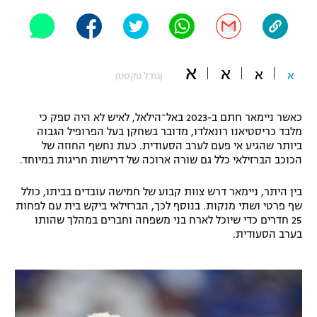
"מחצית בשכונה" – פודקאסט
אופניים
ספורט מוטורי
משתתפים וזוכים בפרסים
א
א
א
א
(גודל טקסט)
כדורמים
תקנון משתתפים וזוכים בפרסים
טניס
כאשר ניימאר חתם ב-2023 באל־הילאל, לאיש לא היה ספק כי
פוטבול אמריקאי NFL
מלבד כריסטיאנו רונאלדו, מדובר בשחקן בעל הפרופיל הגבוה
תקנון עבור פעילות אלקטרה
ביותר שהגיע אי פעם לערב הסעודית. כעת נחשף החוזה של
הכוכב הברזילאי כלל גם שורה ארוכה של דרישות חריגות במיוחד.
גיימינג E-Sports
בייסבול MLB
תקנון עבור פעילות ספורט 1 – "מרלן"
בין היתר, ניימאר דרש צוות קבוע של חמישה עובדים בביתו, כולל
ספורט אתגרי ואקסטרים
שף פרטי ושתי מנקות. בנוסף לכך, הברזילאי ביקש בית עם לפחות
תנאי שימוש
25 חדרים כדי שיוכל לארח בני משפחה וחברים במהלך שהותו
אומנויות לחימה
בערב הסעודית.
מדיניות פרטיות
גיימינג E-Sports
תקנון פעילות ספורט 1