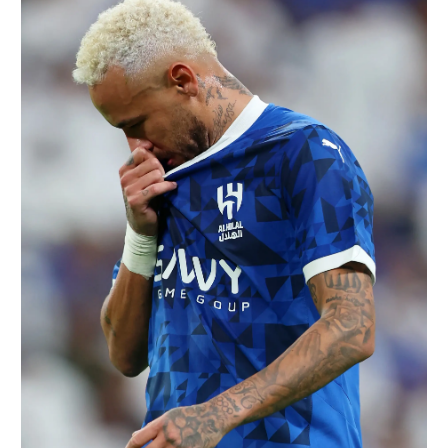
רשיון להקרנה פומבית לבית עסק
הצטרפות לחבילת הערוצים
לוח דרושים – ג'ובנט
תגיות
המגזין