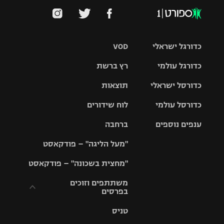
כדורגל ישראלי
VOD
כדורגל עולמי
רץ ברשת
ליגת העל
כדורסל ישראלי
תוצאות
ליגת
ליגה לאומית
האלופות
כדורסל עולמי
לוח שידורים
ליגת ווינר
סל
גביע הטוטו
ענפים נוספים
ברחבה
ליגה
NBA
אירופית
"מעל הליגה" – פודקאסט
ליגה לאומית
ליגיונרים
טניס
יורוליג
ליגה אנגלית
"מחצית בשכונה" – פודקאסט
כדורסל נשים
גביע המדינה
כדוריד
יורוקאפ
ליגה גרמנית
משתתפים וזוכים
בפרסים
מכבי תל
נבחרת
כדורעף
אביב
ישראל
ליגה
טניס
ספרדית
תקנון משתתפים
שחייה