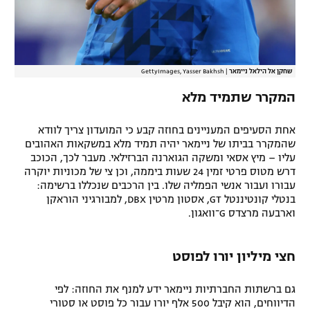
שחקן אל הילאל ניימאר
|
GettyImages, Yasser Bakhsh
המקרר שתמיד מלא
אחת הסעיפים המעניינים בחוזה קבע כי המועדון צריך לוודא
שהמקרר בביתו של ניימאר יהיה תמיד מלא במשקאות האהובים
עליו – מיץ אסאי ומשקה הגוארנה הברזילאי. מעבר לכך, הכוכב
דרש מטוס פרטי זמין 24 שעות ביממה, וכן צי של מכוניות יוקרה
עבורו ועבור אנשי הפמליה שלו. בין הרכבים שנכללו ברשימה:
בנטלי קונטיננטל GT, אסטון מרטין DBX, למבורגיני הוראקן
וארבעה מרצדס G־וואגון.
חצי מיליון יורו לפוסט
גם ברשתות החברתיות ניימאר ידע למנף את החוזה: לפי
הדיווחים, הוא קיבל 500 אלף יורו עבור כל פוסט או סטורי