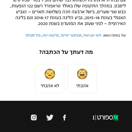
עם נבחרת ארגנטינה וכשהוא כבר שחקן מוביל במדי ספורטינג
ליסבון. במהלך התקופה שלו באולד טראפורד רשם 122 הופעות,
כבש שני שערים, בישל ארבעה וזכה בשלושה תארים – הגביע
האנגלי בעונת 2015-16, גביע הליגה בעונת 2016-17 וגם בליגה
האירופית – לפני שעזב את המועדון בשנת 2020.
עוד באותו נושא:
לואי ואן חאל
,
מנצ'סטר יונייטד
,
מרקוס רוחו
,
פול סקולס
מה דעתך על הכתבה?
אהבתי
לא אהבתי