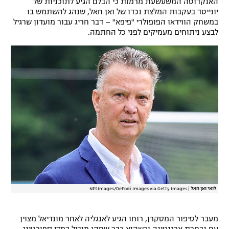
האנקדוטה המשעשעת מרמזת כי הבלם הגיע לתוכניות של
יונייטד בעקבות המלצת נכדו של ואן חאל, שנהג להשתמש בו
במשחק הווידאו הפופולרי "פיפא" – דבר חריג עבור מועדון שרגיל
לבצע ניתוחים מעמיקים לפני כל החתמה.
לואי ואן חאל
|
NESImages/DeFodi Images via Getty Images
מעבר לסיפור המסקרן, רוחו הגיע לאנגליה לאחר מונדיאל מצוין