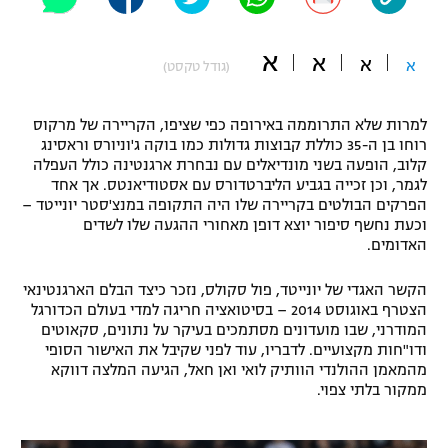
"מחצית בשכונה" – פודקאסט
אופניים
א
א
א
א
(גודל טקסט)
ספורט מוטורי
משתתפים וזוכים בפרסים
למרות שלא התרוממה באירופה כפי שציפו, הקריירה של מרקוס
כדורמים
רוחו בן ה-35 כוללת קבוצות גדולות כמו בוקה ג'וניורס וראסינג
תקנון משתתפים וזוכים בפרסים
טניס
קלוב, הופעה בשני מונדיאלים עם נבחרת ארגנטינה כולל העפלה
פוטבול אמריקאי NFL
לגמר, וכן זכייה בגביע הליברטדורס עם אסטודיאנטס. אך אחד
תקנון עבור פעילות אלקטרה
הפרקים הבולטים בקריירה שלו היה התקופה במנצ'סטר יונייטד –
וכעת נחשף סיפור יוצא דופן מאחורי ההגעה שלו לשדים
גיימינג E-Sports
בייסבול MLB
האדומים.
תקנון עבור פעילות ספורט 1 – "מרלן"
ספורט אתגרי ואקסטרים
הקשר האגדי של יונייטד, פול סקולס, נזכר כיצד הבלם הארגנטינאי
תנאי שימוש
הצטרף באוגוסט 2014 – בסיטואציה חריגה למדי בעולם הכדורגל
אומנויות לחימה
המודרני, שבו מועדונים מסתמכים בעיקר על נתונים, סקאוטים
ודו"חות מקצועיים. לדבריו, עוד לפני שקיבל את האישור הסופי
מדיניות פרטיות
מהמאמן ההולנדי הוותיק לואי ואן חאל, הגיעה המלצה דווקא
גיימינג E-Sports
ממקור בלתי צפוי.
תקנון פעילות ספורט 1