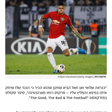
רשיון להקרנה פומבית לבית עסק
הצטרפות לחבילת הערוצים
לוח דרושים – ג'ובנט
תגיות
המגזין
מרקוס רוחו
|
Srdjan Stevanovic/Getty Images
"כנראה שלואי ואן חאל הביא שחקן שהוא הכיר כי הנכד שלו שיחק
איתו בפיפא והמליץ עליו – מרקוס רוחו מארגנטינה", סיפר סקולס
בפודקאסט "The Good, The Bad & The Football".