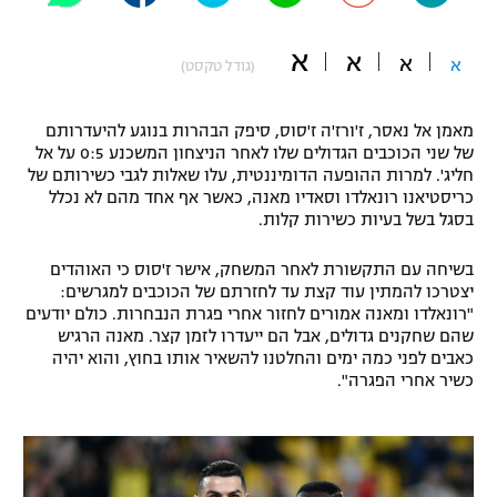
"מחצית בשכונה" – פודקאסט
אופניים
א
א
א
א
(גודל טקסט)
ספורט מוטורי
משתתפים וזוכים בפרסים
מאמן אל נאסר, ז'ורז'ה ז'סוס, סיפק הבהרות בנוגע להיעדרותם
כדורמים
של שני הכוכבים הגדולים שלו לאחר הניצחון המשכנע 0:5 על אל
תקנון משתתפים וזוכים בפרסים
חליג'. למרות ההופעה הדומיננטית, עלו שאלות לגבי כשירותם של
טניס
כריסטיאנו רונאלדו וסאדיו מאנה, כאשר אף אחד מהם לא נכלל
פוטבול אמריקאי NFL
בסגל בשל בעיות כשירות קלות.
תקנון עבור פעילות אלקטרה
גיימינג E-Sports
בייסבול MLB
בשיחה עם התקשורת לאחר המשחק, אישר ז'סוס כי האוהדים
תקנון עבור פעילות ספורט 1 – "מרלן"
יצטרכו להמתין עוד קצת עד לחזרתם של הכוכבים למגרשים:
ספורט אתגרי ואקסטרים
"רונאלדו ומאנה אמורים לחזור אחרי פגרת הנבחרות. כולם יודעים
תנאי שימוש
שהם שחקנים גדולים, אבל הם ייעדרו לזמן קצר. מאנה הרגיש
כאבים לפני כמה ימים והחלטנו להשאיר אותו בחוץ, והוא יהיה
אומנויות לחימה
כשיר אחרי הפגרה".
מדיניות פרטיות
גיימינג E-Sports
תקנון פעילות ספורט 1