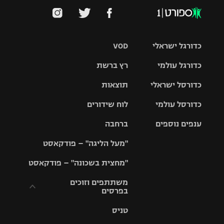
כדורגל ישראלי
VOD
כדורגל עולמי
רץ ברשת
ליגת העל
כדורסל ישראלי
תוצאות
ליגת
ליגה לאומית
האלופות
כדורסל עולמי
לוח שידורים
ליגת ווינר
סל
גביע הטוטו
ענפים נוספים
ברחבה
ליגה
NBA
אירופית
"מעל הליגה" – פודקאסט
ליגה לאומית
ליגיונרים
טניס
יורוליג
ליגה אנגלית
"מחצית בשכונה" – פודקאסט
כדורסל נשים
גביע המדינה
כדוריד
יורוקאפ
ליגה גרמנית
משתתפים וזוכים
בפרסים
מכבי תל
נבחרת
כדורעף
אביב
ישראל
ליגה
טניס
ספרדית
תקנון משתתפים
שחייה