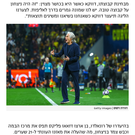
מבחינת קבוצתו, דווקא כאשר היא בכושר מצוין: "זה היה ניצחון
על קבוצה טובה. יש לנו שמונה גמרים בדרך לאליפות. לצערנו
הליגה תיעצר דווקא כשאנחנו בשיאנו ומשיגים תוצאות".
ז'ורז'ה ז'סוס
|
Getty images
בהיעדרו של רונאלדו, בן ארצו ז'ואאו פליקס תפס את מרכז הבמה
וכבש צמד בניצחון, מה שהעלה את מאזנו העונתי ל-21 שערים.