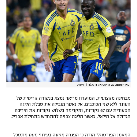
רשיון להקרנה פומבית לבית עסק
הצטרפות לחבילת הערוצים
לוח דרושים – ג'ובנט
תגיות
המגזין
סאדיו מאנה עם כריסטיאנו רונאלדו
|
רויטרס
מבחינה מקצועית, המועדון מריאד נמצא בנקודה קריטית של
העונה ללא שני הכוכבים. אל נאסר מובילה את טבלת הליגה
הסעודית עם 67 נקודות, ומקדימה בשלוש נקודות את היריבה
הגדולה אל הילאל, כאשר הליגה צפויה להתחדש בתחילת אפריל.
המאמן הפורטוגלי הודה כי הפגרה מגיעה בעיתוי מעט מתסכל