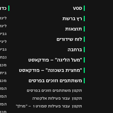
VOD
כדו
רץ ברשת
ליגת
ליגה
תוצאות
גביע
לוח שידורים
ליגי
ברחבה
גביע
נבחר
"מעל הליגה" – פודקאסט
מכבי
"מחצית בשכונה" – פודקאסט
בית"
משתתפים וזוכים בפרסים
מכבי
הפוע
תקנון משתתפים וזוכים בפרסים
הפוע
תקנון עבור פעילות אלקטרה
הפוע
תקנון עבור פעילות ספורט 1 – "מרלן"
מכבי