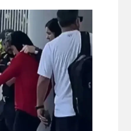
משתתפים וזוכים בפרסים
מכבי ת
הפועל 
תקנון משתתפים וזוכים בפרסים
הפועל 
תקנון עבור פעילות אלקטרה
הפועל 
תקנון עבור פעילות ספורט 1 – "מרלן"
מכבי נ
טניס
בני יהו
גיימינג E-Sports
תנאי שימוש
מדיניות פרטיות
תקנון פעילות ספורט 1
רשיון להקרנה פומבית לבית עסק
הצטרפות לחבילת הערוצים
לוח דרושים – ג'ובנט
תגיות