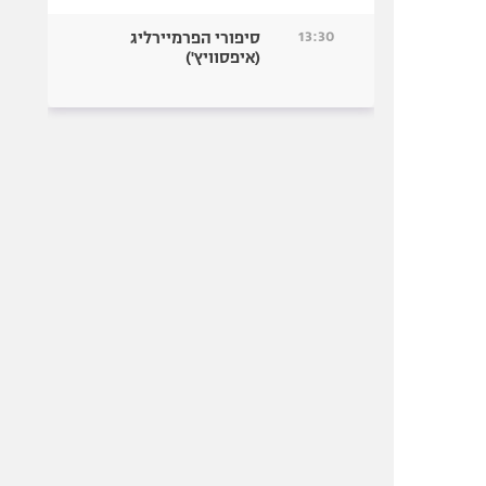
13:30
סיפורי הפרמיירליג
(איפסוויץ')