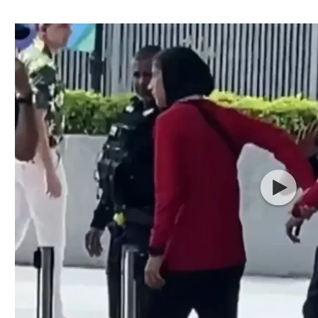
ל אביב
ליגה טורקית
תל אביב
ליגה סינית
חיפה
ליגה ברזילאית
באר שבע
ליגות נוספות
תניה
דה