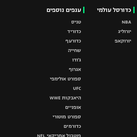
כדורסל עולמי
ענפים נוספים
NBA
טניס
יורוליג
כדוריד
יורוקאפ
כדורעף
שחייה
ג'ודו
אגרוף
ספורט אולימפי
UFC
היאבקות WWE
אופניים
ספורט מוטורי
כדורמים
פוטבול אמריקאי NFL