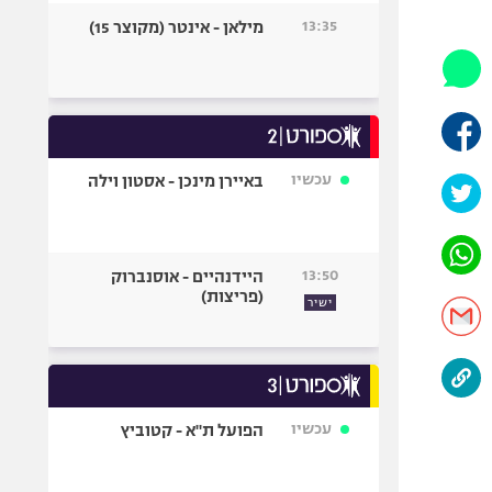
היאבקות WWE
13:35
מילאן - אינטר (מקוצר 15)
אופניים
ספורט מוטורי
כדורמים
פוטבול אמריקאי NFL
בייסבול MLB
עכשיו
באיירן מינכן - אסטון וילה
ספורט אתגרי
ואקסטרים
אומנויות לחימה
13:50
היידנהיים - אוסנברוק
גיימינג E-Sports
(פריצות)
ישיר
עכשיו
הפועל ת"א - קטוביץ