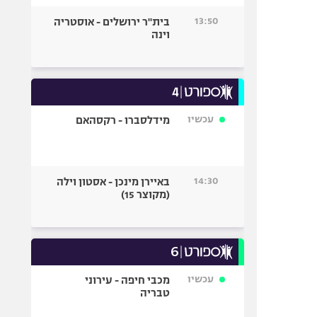
13:50
בית"ר ירושלים - אוסטריה
וינה
עכשיו
מידלסברו - רקסהאם
14:30
באיירן מינכן - אסטון וילה
(מקוצר 15)
עכשיו
מכבי חיפה - עירוני
טבריה