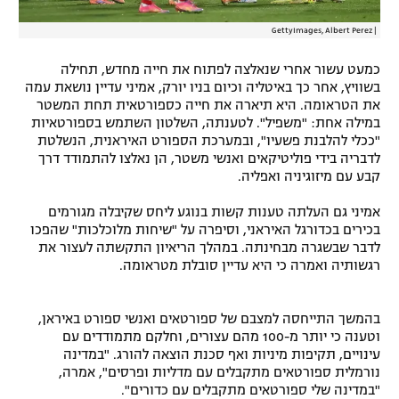
GettyImages, Albert Perez
|
כמעט עשור אחרי שנאלצה לפתוח את חייה מחדש, תחילה
בשוויץ, אחר כך באיטליה וכיום בניו יורק, אמיני עדיין נושאת עמה
את הטראומה. היא תיארה את חייה כספורטאית תחת המשטר
במילה אחת: "משפיל". לטענתה, השלטון השתמש בספורטאיות
"ככלי להלבנת פשעיו", ובמערכת הספורט האיראנית, הנשלטת
לדבריה בידי פוליטיקאים ואנשי משטר, הן נאלצו להתמודד דרך
קבע עם מיזוגיניה ואפליה.
אמיני גם העלתה טענות קשות בנוגע ליחס שקיבלה מגורמים
בכירים בכדורגל האיראני, וסיפרה על "שיחות מלוכלכות" שהפכו
לדבר שבשגרה מבחינתה. במהלך הריאיון התקשתה לעצור את
רגשותיה ואמרה כי היא עדיין סובלת מטראומה.
בהמשך התייחסה למצבם של ספורטאים ואנשי ספורט באיראן,
וטענה כי יותר מ-100 מהם עצורים, וחלקם מתמודדים עם
עינויים, תקיפות מיניות ואף סכנת הוצאה להורג. "במדינה
נורמלית ספורטאים מתקבלים עם מדליות ופרסים", אמרה,
"במדינה שלי ספורטאים מתקבלים עם כדורים".