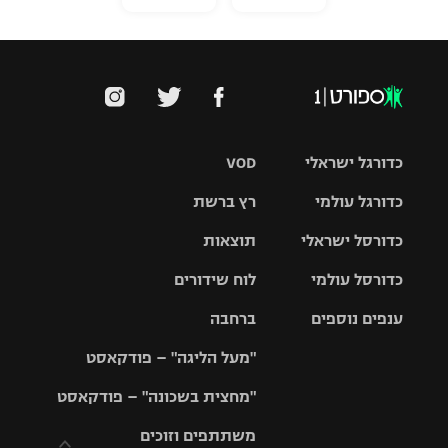
כדורגל ישראלי
VOD
כדורגל עולמי
רץ ברשת
ליגת העל
כדורסל ישראלי
תוצאות
ליגת
ליגה לאומית
האלופות
כדורסל עולמי
לוח שידורים
ליגת ווינר
סל
גביע הטוטו
ענפים נוספים
ברחבה
ליגה
NBA
אירופית
"מעל הליגה" – פודקאסט
ליגה לאומית
ליגיונרים
טניס
יורוליג
ליגה אנגלית
"מחצית בשכונה" – פודקאסט
כדורסל נשים
גביע המדינה
כדוריד
יורוקאפ
ליגה גרמנית
משתתפים וזוכים