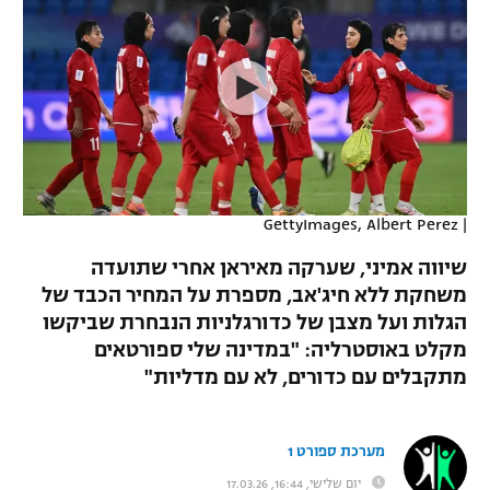
כדורסל נשים
נבחרת ישראל
יורוליג
ליגה ספרדית
טניס
VOD
מכבי תל אביב
מכבי חיפה
יורוקאפ
ליגה איטלקית
כדוריד
הפועל חולון
בית"ר ירושלים
רץ ברשת
ליגה צרפתית
כדורעף
הפועל ירושלים
מכבי תל אביב
ליגה הולנדית
שחייה
תוצאות
GettyImages, Albert Perez
|
דני אבדיה
הפועל תל אביב
ליגה טורקית
שיווה אמיני, שערקה מאיראן אחרי שתועדה
ג'ודו
הפועל חיפה
משחקת ללא חיג'אב, מספרת על המחיר הכבד של
לוח שידורים
ליגה סינית
הגלות ועל מצבן של כדורגלניות הנבחרת שביקשו
אגרוף
הפועל באר שבע
מקלט באוסטרליה: "במדינה שלי ספורטאים
ליגה ברזילאית
ברחבה
מתקבלים עם כדורים, לא עם מדליות"
ספורט אולימפי
מכבי נתניה
ליגות נוספות
UFC
"מעל הליגה" – פודקאסט
בני יהודה
מערכת ספורט 1
היאבקות WWE
יום שלישי, 16:44, 17.03.26