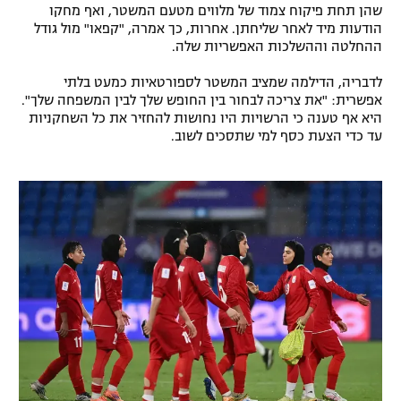
שהן תחת פיקוח צמוד של מלווים מטעם המשטר, ואף מחקו
רשיון להקרנה פומבית לבית עסק
הודעות מיד לאחר שליחתן. אחרות, כך אמרה, "קפאו" מול גודל
ההחלטה וההשלכות האפשריות שלה.
הצטרפות לחבילת הערוצים
לדבריה, הדילמה שמציב המשטר לספורטאיות כמעט בלתי
אפשרית: "את צריכה לבחור בין החופש שלך לבין המשפחה שלך".
לוח דרושים – ג'ובנט
היא אף טענה כי הרשויות היו נחושות להחזיר את כל השחקניות
עד כדי הצעת כסף למי שתסכים לשוב.
תגיות
המגזין