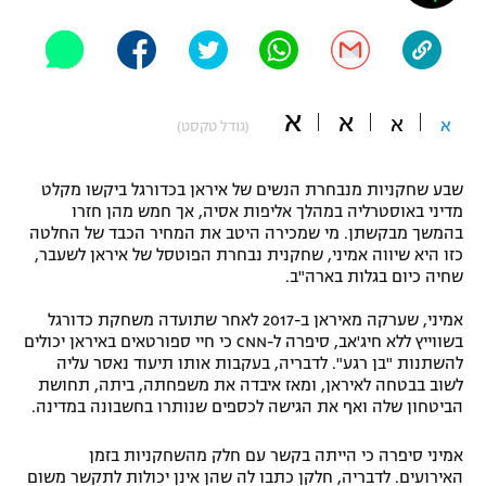
"מחצית בשכונה" – פודקאסט
אופניים
ספורט מוטורי
משתתפים וזוכים בפרסים
א
א
א
א
(גודל טקסט)
כדורמים
תקנון משתתפים וזוכים בפרסים
טניס
שבע שחקניות מנבחרת הנשים של איראן בכדורגל ביקשו מקלט
פוטבול אמריקאי NFL
מדיני באוסטרליה במהלך אליפות אסיה, אך חמש מהן חזרו
תקנון עבור פעילות אלקטרה
בהמשך מבקשתן. מי שמכירה היטב את המחיר הכבד של החלטה
גיימינג E-Sports
בייסבול MLB
כזו היא שיווה אמיני, שחקנית נבחרת הפוטסל של איראן לשעבר,
תקנון עבור פעילות ספורט 1 – "מרלן"
שחיה כיום בגלות בארה"ב.
ספורט אתגרי ואקסטרים
אמיני, שערקה מאיראן ב-2017 לאחר שתועדה משחקת כדורגל
תנאי שימוש
בשווייץ ללא חיג'אב, סיפרה ל-CNN כי חיי ספורטאים באיראן יכולים
אומנויות לחימה
להשתנות "בן רגע". לדבריה, בעקבות אותו תיעוד נאסר עליה
לשוב בבטחה לאיראן, ומאז איבדה את משפחתה, ביתה, תחושת
מדיניות פרטיות
הביטחון שלה ואף את הגישה לכספים שנותרו בחשבונה במדינה.
גיימינג E-Sports
אמיני סיפרה כי הייתה בקשר עם חלק מהשחקניות בזמן
תקנון פעילות ספורט 1
האירועים. לדבריה, חלקן כתבו לה שהן אינן יכולות לתקשר משום