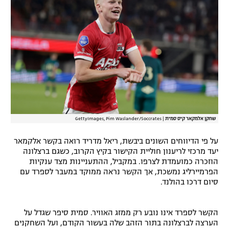
רשיון להקרנה פומבית לבית עסק
הצטרפות לחבילת הערוצים
לוח דרושים – ג'ובנט
תגיות
המגזין
שחקן אלמקאר קיס סמית
|
GettyImages, Pim Waslander/Soccrates
על פי הדיווחים השונים ביבשת, ריאל מדריד רואה בקשר אלקמאר
יעד מרכזי לריענון חוליית הקישור בקיץ הקרוב, כשגם ברצלונה
הוזכרה כמועמדת לצרפו. במקביל, ההתעניינות מצד ענקיות
הפרמיירליג נמשכת, אך הקשר נראה ממוקד במעבר לספרד עם
סיום דרכו בהולנד.
הקשר לספרד אינו נובע רק ממזג האוויר. סמית סיפר שגדל על
הערצה לברצלונה בתור הזהב שלה בעשור הקודם, ועל השחקנים