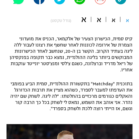
"מחצית בשכונה" – פודקאסט
אופניים
א
א
א
א
(גודל טקסט)
ספורט מוטורי
משתתפים וזוכים בפרסים
קיס סמית, הכישרון הצעיר של אלקמאר, הכניס את מועדוני
כדורמים
הצמרת של אירופה לכוננות לאחר שחשף את רצונו לעבור ללה
תקנון משתתפים וזוכים בפרסים
טניס
ליגה בעתיד הקרוב. הקשר בן ה-20, שנחשב לאחד הכישרונות
פוטבול אמריקאי NFL
המבוקשים ביותר בליגה ההולנדית, נמצא כבר תקופה בפנקסיהן
תקנון עבור פעילות אלקטרה
של ריאל מדריד וברצלונה, כשגם צ'לסי ומנצ'סטר יונייטד עוקבות
אחריו.
גיימינג E-Sports
בייסבול MLB
תקנון עבור פעילות ספורט 1 – "מרלן"
בתוכנית "Matchday" בתקשורת ההולנדית, סמית הביע בפומבי
ספורט אתגרי ואקסטרים
את העדפתו למעבר לספרד, כשהוא מציין את תרבות הכדורגל
תנאי שימוש
והאקלים כגורמים מרכזיים בהחלטתו: "לה ליגה. לשחק שם יהיה
אומנויות לחימה
נהדר. אני אוהב את השמש, נמאס לי לשחק בכל כך הרבה קור
וגשם, אז הייתי רוצה ללכת ולשחק בספרד".
מדיניות פרטיות
גיימינג E-Sports
תקנון פעילות ספורט 1