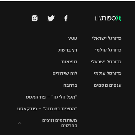
כדורגל ישראלי
VOD
כדורגל עולמי
רץ ברשת
ליגת העל
כדורסל ישראלי
תוצאות
ליגת
ליגה לאומית
האלופות
כדורסל עולמי
לוח שידורים
ליגת ווינר
סל
גביע הטוטו
ענפים נוספים
ברחבה
ליגה
NBA
אירופית
"מעל הליגה" – פודקאסט
ליגה לאומית
ליגיונרים
טניס
יורוליג
ליגה אנגלית
"מחצית בשכונה" – פודקאסט
כדורסל נשים
גביע המדינה
כדוריד
יורוקאפ
ליגה גרמנית
משתתפים וזוכים
בפרסים
מכבי תל
נבחרת
כדורעף
אביב
ישראל
ליגה