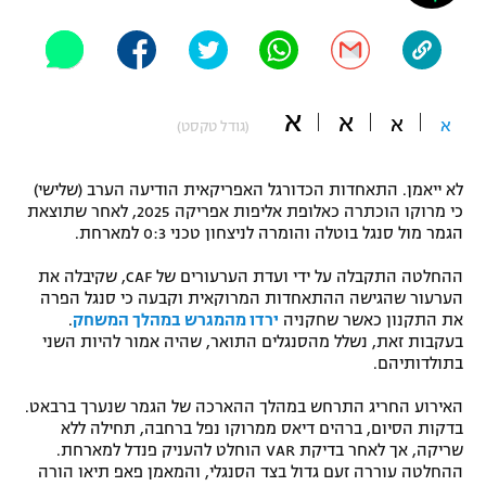
"מחצית בשכונה" – פודקאסט
אופניים
ספורט מוטורי
משתתפים וזוכים בפרסים
א
א
א
א
(גודל טקסט)
כדורמים
תקנון משתתפים וזוכים בפרסים
טניס
לא ייאמן. התאחדות הכדורגל האפריקאית הודיעה הערב (שלישי)
פוטבול אמריקאי NFL
כי מרוקו הוכתרה כאלופת אליפות אפריקה 2025, לאחר שתוצאת
תקנון עבור פעילות אלקטרה
הגמר מול סנגל בוטלה והומרה לניצחון טכני 0:3 למארחת.
גיימינג E-Sports
בייסבול MLB
תקנון עבור פעילות ספורט 1 – "מרלן"
ההחלטה התקבלה על ידי ועדת הערעורים של CAF, שקיבלה את
הערעור שהגישה ההתאחדות המרוקאית וקבעה כי סנגל הפרה
ספורט אתגרי ואקסטרים
את התקנון כאשר שחקניה
ירדו מהמגרש במהלך המשחק
.
תנאי שימוש
בעקבות זאת, נשלל מהסנגלים התואר, שהיה אמור להיות השני
אומנויות לחימה
בתולדותיהם.
מדיניות פרטיות
האירוע החריג התרחש במהלך ההארכה של הגמר שנערך ברבאט.
גיימינג E-Sports
בדקות הסיום, ברהים דיאס ממרוקו נפל ברחבה, תחילה ללא
שריקה, אך לאחר בדיקת VAR הוחלט להעניק פנדל למארחת.
תקנון פעילות ספורט 1
ההחלטה עוררה זעם גדול בצד הסנגלי, והמאמן פאפ תיאו הורה