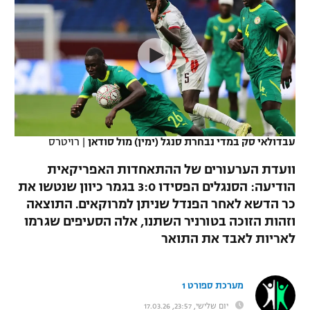
כדורסל נשים
נבחרת ישראל
יורוליג
ליגה ספרדית
טניס
VOD
מכבי תל אביב
מכבי חיפה
יורוקאפ
ליגה איטלקית
כדוריד
הפועל חולון
בית"ר ירושלים
רץ ברשת
ליגה צרפתית
כדורעף
הפועל ירושלים
מכבי תל אביב
ליגה הולנדית
שחייה
תוצאות
עבדולאי סק במדי נבחרת סנגל (ימין) מול סודאן
|
רויטרס
דני אבדיה
הפועל תל אביב
ליגה טורקית
וועדת הערעורים של ההתאחדות האפריקאית
ג'ודו
הפועל חיפה
הודיעה: הסנגלים הפסידו 3:0 בגמר כיוון שנטשו את
לוח שידורים
ליגה סינית
כר הדשא לאחר הפנדל שניתן למרוקאים. התוצאה
אגרוף
הפועל באר שבע
וזהות הזוכה בטורניר השתנו, אלה הסעיפים שגרמו
ליגה ברזילאית
ברחבה
לאריות לאבד את התואר
ספורט אולימפי
מכבי נתניה
ליגות נוספות
UFC
"מעל הליגה" – פודקאסט
בני יהודה
מערכת ספורט 1
היאבקות WWE
יום שלישי, 23:57, 17.03.26