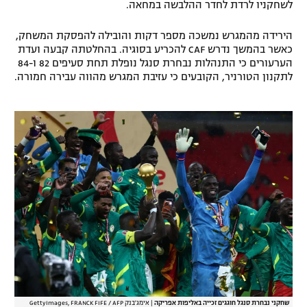
לשחקניו לרדת לחדר ההלבשה במחאה.
רשיון להקרנה פומבית לבית עסק
הירידה מהמגרש נמשכה מספר דקות והובילה להפסקת המשחק,
כאשר בהמשך נדרש CAF להכריע בסוגיה. בהחלטתה קבעה ועדת
הצטרפות לחבילת הערוצים
הערעורים כי התנהלות נבחרת סנגל נופלת תחת סעיפים 82 ו-84
לתקנון הטורניר, הקובעים כי עזיבת המגרש מהווה עבירה חמורה.
לוח דרושים – ג'ובנט
תגיות
המגזין
שחקני נבחרת סנגל חוגגים זכייה באליפות אפריקה
|
אימג'בנק GettyImages, FRANCK FIFE / AFP