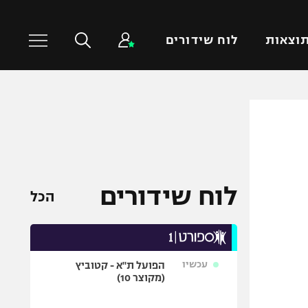
וצאות
לוח שידורים
כדורסל עולמי
ענפים נוספים
NBA
טניס
יורוליג
כדוריד
יורוקאפ
כדורעף
לוח שידורים
הכל
שחייה
ג'ודו
אגרוף
עכשיו
הפועל ת"א - קטוביץ
ספורט אולימפי
(מקוצר 10)
UFC