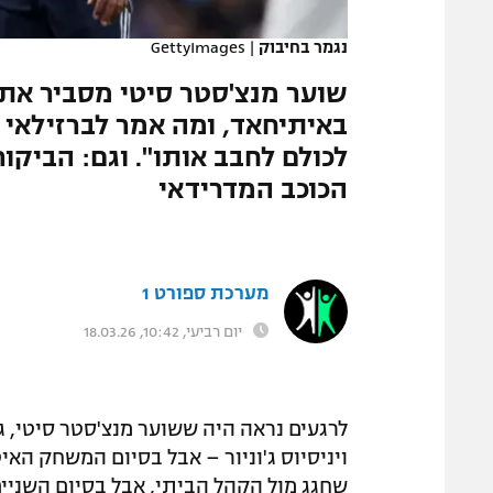
המגזין
נגמר בחיבוק
|
GettyImages
שוער מנצ'סטר סיטי מסביר את 
באיתיחאד, ומה אמר לברזילאי 
לכולם לחבב אותו". וגם: הביקו
הכוכב המדרידאי
מערכת ספורט 1
יום רביעי, 10:42, 18.03.26
לרגעים נראה היה ששוער מנצ'סטר סיטי, ג
ויניסיוס ג'וניור – אבל בסיום המשחק האי
שחגג מול הקהל הביתי, אבל בסיום השניים