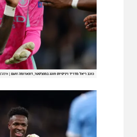
כוכב ריאל מדריד ויניסיוס חוגג במנצ'סטר, דונארומה זועם
|
אימג'בנק ages