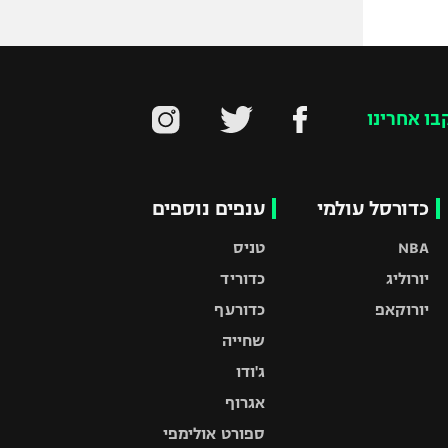
בו אחרינו
כדורסל עולמי
ענפים נוספים
NBA
טניס
יורוליג
כדוריד
יורוקאפ
כדורעף
שחייה
ג'ודו
אגרוף
ספורט אולימפי