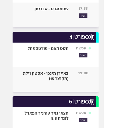
17:55
שטוטגרט - אברטון
ישיר
עכשיו
ווסט האם - פורטסמות
ישיר
19:00
באיירן מינכן - אסטון וילה
(מקוצר 15)
עכשיו
חצאי גמר טורניר הפאדל,
לונדון 8.8
ישיר