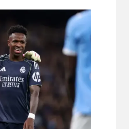
משתתפים וזוכים בפרסים
מכבי ת
הפועל 
תקנון משתתפים וזוכים בפרסים
הפועל 
תקנון עבור פעילות אלקטרה
הפועל 
תקנון עבור פעילות ספורט 1 – "מרלן"
מכבי נ
טניס
בני יהו
גיימינג E-Sports
תנאי שימוש
מדיניות פרטיות
תקנון פעילות ספורט 1
רשיון להקרנה פומבית לבית עסק
הצטרפות לחבילת הערוצים
לוח דרושים – ג'ובנט
תגיות