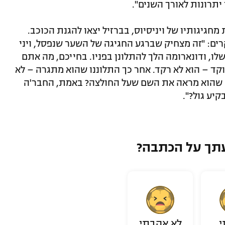
יתרונות לאורך השנים".
חגיגותיו של ויניסיוס, בברזיל יצאו להגנת הכוכב.
ם: "זה מצחיק שברגע החגיגה של השער שנפסל, ויני
לו, ודונארומה הלך להתלונן בפניו. בחייכם, מה אתם
קד – הוא לא רקד. אחר כך התלוננו שהוא מתגרה – לא
ה שהוא מראה את השם שעל החולצה? באמת, החבר'ה
קיע גול?".
תך על הכתבה?
י
לא אהבתי