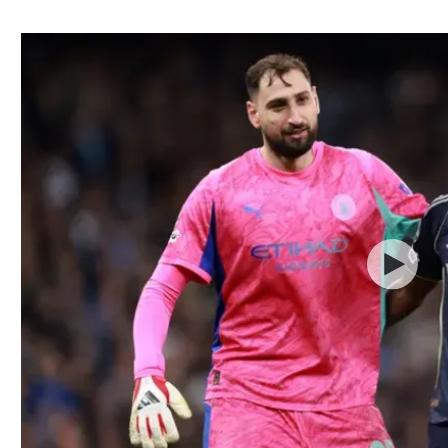
ל אביב
ליגה טורקית
תל אביב
ליגה סינית
חיפה
ליגה ברזילאית
באר שבע
ליגות נוספות
תניה
דה