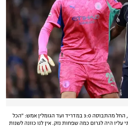
דונארומה התייחס גם לקריסה המקצועית, החל מהתבוסה 3:0 במדריד ועד הגומלין אמש: "הכל
ליו היה לגרום כמה שפחות נזק. אין לנו כוונה לשנות