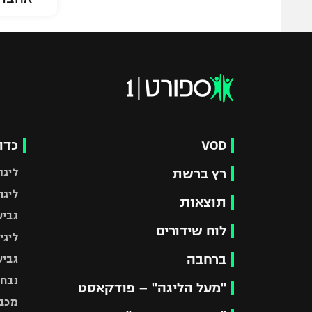
VOD
כדו
רץ ברשת
ליגת
ליגה
תוצאות
גביע
לוח שידורים
ליגי
ברחבה
גביע
נבחר
"מעל הליגה" – פודקאסט
מכבי