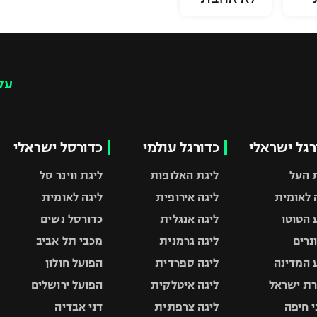
עק
רגל ישראלי
כדורגל עולמי
כדורסל ישראלי
 העל
ליגת האלופות
ליגת ווינר סל
 לאומית
ליגה אירופית
ליגה לאומית
 הטוטו
ליגה אנגלית
כדורסל נשים
ונרים
ליגה גרמנית
מכבי תל אביב
 המדינה
ליגה ספרדית
הפועל חולון
ת ישראל
ליגה איטלקית
הפועל ירושלים
 חיפה
ליגה צרפתית
דני אבדיה