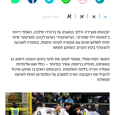
"מחצית בשכונה" – פודקאסט
אופניים
א
א
א
א
(גודל טקסט)
ספורט מוטורי
משתתפים וזוכים בפרסים
יובנטוס מגבירה הילוך במאבק על ברנרדו סילבה, כשלפי דיווח
כדורמים
ב"גאזטה דלו ספורט", הביאנקונרי הציעו לכוכב מנצ'סטר סיטי
תקנון משתתפים וזוכים בפרסים
טניס
חוזה לשלוש שנים עם אופציה לעונה נוספת, במטרה לשכנעו
פוטבול אמריקאי NFL
להצטרף בקיץ הקרוב כשחקן חופשי.
תקנון עבור פעילות אלקטרה
גיימינג E-Sports
הקשר הפורטוגלי, שצפוי לעזוב את סיטי בתום העונה ויחגוג 32
בייסבול MLB
תקנון עבור פעילות ספורט 1 – "מרלן"
באוגוסט, מחזיק ברזומה עשיר במיוחד – כולל שש אליפויות
אנגליה וזכייה בליגת האלופות. ביובנטוס רואים בו שחקן שיכול
ספורט אתגרי ואקסטרים
להוביל את הקבוצה חזרה למאבק על הסקודטו תחת לוצ'אנו
תנאי שימוש
ספאלטי.
אומנויות לחימה
מדיניות פרטיות
גיימינג E-Sports
תקנון פעילות ספורט 1