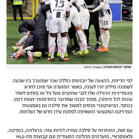
רשיון להקרנה פומבית לבית עסק
הצטרפות לחבילת הערוצים
לוח דרושים – ג'ובנט
תגיות
המגזין
שחקני יובנטוס חוגגים
|
Getty images
לפי הדיווח, ההצעה של יובנטוס כוללת שכר שמוערך בין שבעה
לשמונה מיליון יורו לעונה, כאשר המועדון אף מוכן לחרוג
מהמדיניות הרגילה שלו לגבי שחקנים מעל גיל 30 (חוזים לשתי
עונות לכל היותר), מתוך הבנה שמדובר בהזדמנות יוצאת דופן.
בנוסף, הביאנקונרי מנסים למשוך את סילבה גם באמצעות
הפרויקט המקצועי והשאיפה לפתוח עידן חדש של הצלחות.
עם זאת, התחרות על סילבה צפויה להיות עזה: ברצלונה, בנפיקה,
גלאטסראיי, מועדונים מהליגה הסעודית וגם קבוצות מה-MLS