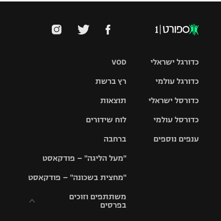
כדורגל ישראלי
VOD
כדורגל עולמי
רץ ברשת
ליגת העל
כדורסל ישראלי
תוצאות
ליגת
ליגה לאומית
האלופות
כדורסל עולמי
לוח שידורים
ליגת ווינר
סל
גביע הטוטו
ענפים נוספים
ברחבה
ליגה
NBA
אירופית
"מעל הליגה" – פודקאסט
ליגה לאומית
ליגיונרים
טניס
יורוליג
ליגה אנגלית
"מחצית בשכונה" – פודקאסט
כדורסל נשים
גביע המדינה
כדוריד
יורוקאפ
ליגה גרמנית
משתתפים וזוכים
בפרסים
מכבי תל
נבחרת
כדורעף
אביב
ישראל
ליגה