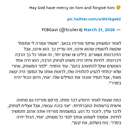
רשיון להקרנה פומבית לבית עסק
May God have mercy on him and forgive him
pic.twitter.com/u1R51kgekZ
הצטרפות לחבילת הערוצים
March 21, 2026
— FCBGavi (@tculer4)
לוח דרושים – ג'ובנט
לאחר המשחק שיתף מוריניו בכאב: "אשתי אמרה לי אתמול
תגיות
שקשה להאמין שהוא איננו, וזה עדיין כך. הוא איננו, אבל
הזיכרונות נשארים. בילינו 18 שנים יחד; זה אומר כל כך הרבה
זיכרונות. לחיות איתו היה פשוט לצחוק הרבה; הוא היה אחד
המגזין
האנשים שקל להתאהב בהם". עוד הוסיף: "לפני המשחק, אחרי
שלא יכולתי להגיע להלוויה שלו, לראות אותו על המסך היה קשה
מאוד, אבל תמיד אזכור את המילים שלו: ‘אחי, היום הכול יהיה
בסדר'".
כמה שעות לאחר היוודע דבר מותו, פרסם מוריניו גם מחווה
אישית ברשתות החברתיות: "אני בוכה עכשיו, אבל אצליח לצחוק,
לדבר עליך, לזכור כל רגע. במשפחת מוריניו אתה אהוב ותמשיך
לחיות. אמשיך לשמוע אותך לפני כל משחק: ‘אחי, הכול יהיה
בסדר'. נוח בשלום, אח קטן".