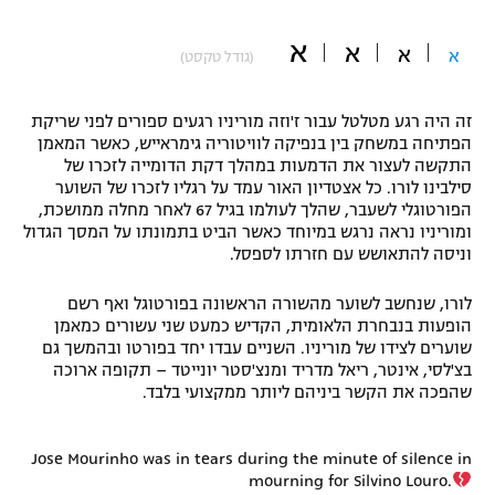
"מחצית בשכונה" – פודקאסט
אופניים
א
א
א
א
(גודל טקסט)
ספורט מוטורי
משתתפים וזוכים בפרסים
זה היה רגע מטלטל עבור ז'וזה מוריניו רגעים ספורים לפני שריקת
הפתיחה במשחק בין בנפיקה לוויטוריה גימראייש, כאשר המאמן
כדורמים
התקשה לעצור את הדמעות במהלך דקת הדומייה לזכרו של
תקנון משתתפים וזוכים בפרסים
טניס
סילבינו לורו. כל אצטדיון האור עמד על רגליו לזכרו של השוער
פוטבול אמריקאי NFL
הפורטוגלי לשעבר, שהלך לעולמו בגיל 67 לאחר מחלה ממושכת,
תקנון עבור פעילות אלקטרה
ומוריניו נראה נרגש במיוחד כאשר הביט בתמונתו על המסך הגדול
גיימינג E-Sports
וניסה להתאושש עם חזרתו לספסל.
בייסבול MLB
תקנון עבור פעילות ספורט 1 – "מרלן"
לורו, שנחשב לשוער מהשורה הראשונה בפורטוגל ואף רשם
ספורט אתגרי ואקסטרים
הופעות בנבחרת הלאומית, הקדיש כמעט שני עשורים כמאמן
תנאי שימוש
שוערים לצידו של מוריניו. השניים עבדו יחד בפורטו ובהמשך גם
אומנויות לחימה
בצ'לסי, אינטר, ריאל מדריד ומנצ'סטר יונייטד – תקופה ארוכה
שהפכה את הקשר ביניהם ליותר ממקצועי בלבד.
מדיניות פרטיות
גיימינג E-Sports
Jose Mourinho was in tears during the minute of silence in
תקנון פעילות ספורט 1
mourning for Silvino Louro.