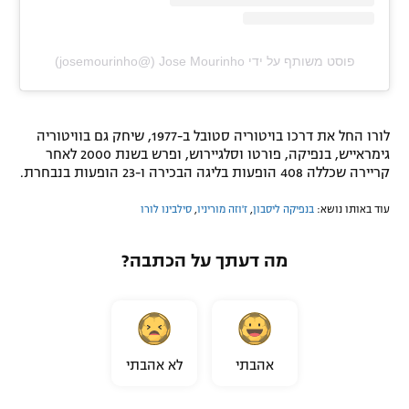
פוסט משותף על ידי ‏‎Jose Mourinho‎‏ (@‏‎josemourinho‎‏)
לורו החל את דרכו בויטוריה סטובל ב-1977, שיחק גם בוויטוריה
גימראייש, בנפיקה, פורטו וסלגיירוש, ופרש בשנת 2000 לאחר
קריירה שכללה 408 הופעות בליגה הבכירה ו-23 הופעות בנבחרת.
עוד באותו נושא:
בנפיקה ליסבון
,
ז'וזה מוריניו
,
סילבינו לורו
מה דעתך על הכתבה?
אהבתי
לא אהבתי