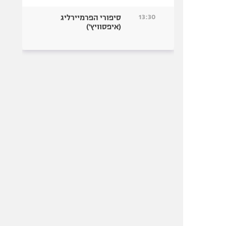
13:30
סיפורי הפרמיירליג
(איפסוויץ')