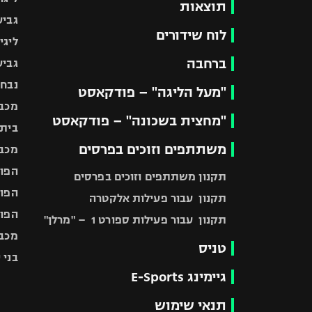
תוצאות
גביע
לוח שידורים
ליגי
ברחבה
גביע
נבחר
"מעל הליגה" – פודקאסט
מכבי
"מחצית בשכונה" – פודקאסט
בית"
משתתפים וזוכים בפרסים
מכבי
הפוע
תקנון משתתפים וזוכים בפרסים
הפוע
תקנון עבור פעילות אלקטרה
הפוע
תקנון עבור פעילות ספורט 1 – "מרלן"
מכבי
טניס
בני 
גיימינג E-Sports
תנאי שימוש