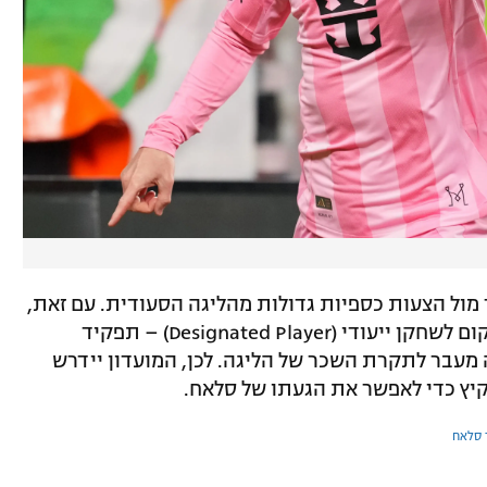
 מול הצעות כספיות גדולות מהליגה הסעודית. עם זאת,
המעבר לא יהיה פשוט: למיאמי אין כיום מקום לשחקן ייעודי (Designated Player) – תפקיד
עבר לתקרת השכר של הליגה. לכן, המועדון יידרש
יץ כדי לאפשר את הגעתו של סלאח.
 סלאח