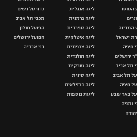
 הטוטו
ליגה אנגלית
כדורסל נשים
ונרים
ליגה גרמנית
מכבי תל אביב
 המדינה
ליגה ספרדית
הפועל חולון
ת ישראל
ליגה איטלקית
הפועל ירושלים
 חיפה
ליגה צרפתית
דני אבדיה
ר ירושלים
ליגה הולנדית
 תל אביב
ליגה טורקית
ל תל אביב
ליגה סינית
ל חיפה
ליגה ברזילאית
ל באר שבע
ליגות נוספות
 נתניה
יהודה