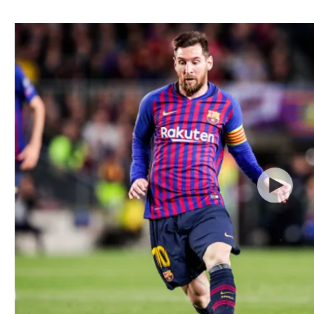
ל אביב
ליגה טורקית
תל אביב
ליגה סינית
חיפה
ליגה ברזילאית
באר שבע
ליגות נוספות
תניה
דה