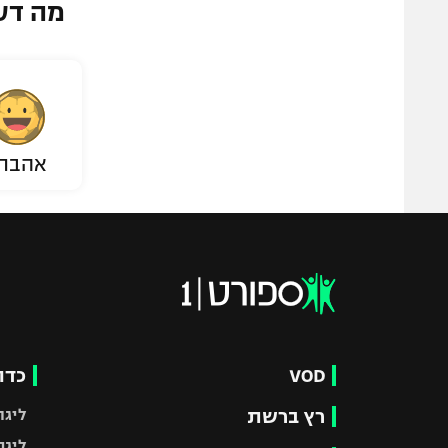
מה דע
אהבת
VOD
כדו
רץ ברשת
ליגת
ליגה