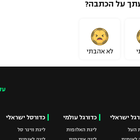
תך על הכתבה?
י
לא אהבתי
עק
רגל ישראלי
כדורגל עולמי
כדורסל ישראלי
 העל
ליגת האלופות
ליגת ווינר סל
 לאומית
ליגה אירופית
ליגה לאומית