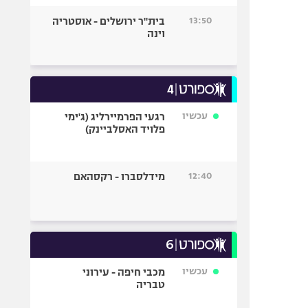
13:50
בית"ר ירושלים - אוסטריה
וינה
עכשיו
רגעי הפרמיירליג (ג'ימי
פלויד האסלביינק)
12:40
מידלסברו - רקסהאם
עכשיו
מכבי חיפה - עירוני
טבריה