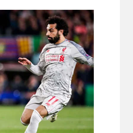
משתתפים וזוכים בפרסים
מכבי ת
הפועל 
תקנון משתתפים וזוכים בפרסים
הפועל 
תקנון עבור פעילות אלקטרה
הפועל 
תקנון עבור פעילות ספורט 1 – "מרלן"
מכבי נ
טניס
בני יהו
גיימינג E-Sports
תנאי שימוש
מדיניות פרטיות
תקנון פעילות ספורט 1
רשיון להקרנה פומבית לבית עסק
הצטרפות לחבילת הערוצים
לוח דרושים – ג'ובנט
תגיות