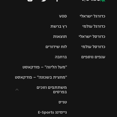
כדורגל ישראלי
VOD
כדורגל עולמי
רץ ברשת
ליגת העל
כדורסל ישראלי
תוצאות
ליגת
ליגה לאומית
האלופות
כדורסל עולמי
לוח שידורים
ליגת ווינר
סל
גביע הטוטו
ענפים נוספים
ברחבה
ליגה
NBA
אירופית
"מעל הליגה" – פודקאסט
ליגה לאומית
ליגיונרים
טניס
יורוליג
ליגה אנגלית
"מחצית בשכונה" – פודקאסט
כדורסל נשים
גביע המדינה
כדוריד
יורוקאפ
ליגה גרמנית
משתתפים וזוכים
בפרסים
מכבי תל
נבחרת
כדורעף
אביב
ישראל
ליגה
טניס
ספרדית
תקנון משתתפים
שחייה
הפועל חולון
מכבי חיפה
וזוכים בפרסים
גיימינג E-Sports
ליגה