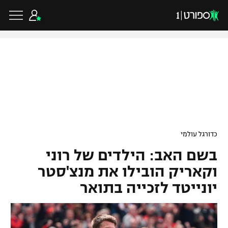
כדורגל ישראלי
ליגת העל
כדורגל עולמי
כדורגל עולמי
ליגה לאומית
בשם האב: הילדים של רוני
ליגת האלופות
כדורסל ישראלי
גביע הטוטו
וקאריק הובילו את מנצ'סטר
ליגה אירופית
יונייטד לזכייה בתואר
ליגת ווינר סל
ליגיונרים
כדורסל עולמי
ליגה אנגלית
ליגה לאומית
גביע המדינה
NBA
ליגה גרמנית
ענפים נוספים