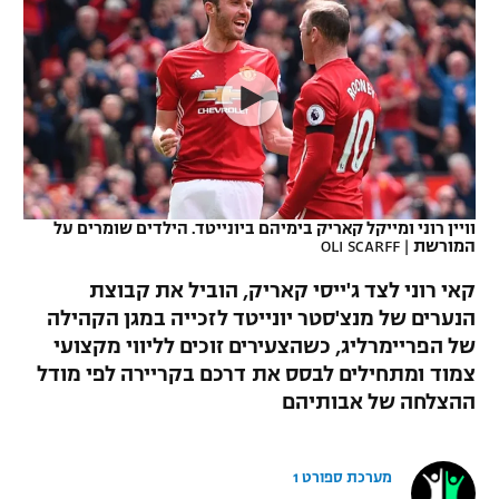
כדורסל נשים
נבחרת ישראל
יורוליג
ליגה ספרדית
טניס
VOD
מכבי תל אביב
מכבי חיפה
יורוקאפ
ליגה איטלקית
כדוריד
הפועל חולון
בית"ר ירושלים
רץ ברשת
ליגה צרפתית
כדורעף
הפועל ירושלים
מכבי תל אביב
ליגה הולנדית
שחייה
תוצאות
וויין רוני ומייקל קאריק בימיהם ביונייטד. הילדים שומרים על
דני אבדיה
הפועל תל אביב
המורשת
|
OLI SCARFF
ליגה טורקית
ג'ודו
קאי רוני לצד ג'ייסי קאריק, הוביל את קבוצת
הפועל חיפה
לוח שידורים
הנערים של מנצ'סטר יונייטד לזכייה במגן הקהילה
ליגה סינית
אגרוף
של הפריימרליג, כשהצעירים זוכים לליווי מקצועי
הפועל באר שבע
ליגה ברזילאית
צמוד ומתחילים לבסס את דרכם בקריירה לפי מודל
ברחבה
ספורט אולימפי
ההצלחה של אבותיהם
מכבי נתניה
ליגות נוספות
UFC
"מעל הליגה" – פודקאסט
בני יהודה
מערכת ספורט 1
היאבקות WWE