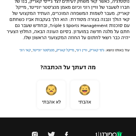
נוסטלגיה, כאשר קאי משחק לעיתים לצד ג'ייסי קאריק, בנו של
חברו לשעבר של וויין רוני וכיום מאמן מנצ'סטר יונייטד, מייקל
קאריק. מעבר לשמות המשפחה המוכרים, העתיד המקצועי של
קאי הולך ונבנה בצורה מסודרת: הוא הלך בעקבות אביו כשחתם
עם סוכנות Triple S Sports Management, ובחודש שעבר גם
חתם על מלגה חדשה במועדון. בסיום העונה הבאה, החלוץ הצעיר
יהיה כבר רשאי לחתום על החוזה המקצועני הראשון שלו.
עוד באותו נושא:
ג'סי קאריק
,
וויין רוני
,
מייקל קאריק
,
מנצ'סטר יונייטד
,
קאי רוני
מה דעתך על הכתבה?
אהבתי
לא אהבתי