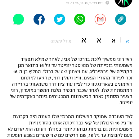
יום רביעי, 18:13, 25.03.26
"מחצית בשכונה" – פודקאסט
אופניים
ספורט מוטורי
משתתפים וזוכים בפרסים
א
א
א
א
(גודל טקסט)
כדורמים
תקנון משתתפים וזוכים בפרסים
טניס
פוטבול אמריקאי NFL
קאי רוני ממשיך ללכת בדרכו של אביו, לאחר שמילא תפקיד
תקנון עבור פעילות אלקטרה
משמעותי בזכייתה של מנצ'סטר יונייטד עד גיל 16 בתואר מגן
גיימינג E-Sports
הקהילה של פרמיירליג, עם ניצחון 0:2 על ברנלי. החלוץ בן ה-16
בייסבול MLB
תקנון עבור פעילות ספורט 1 – "מרלן"
זכה לעידוד מהוריו הגאים, וויין וקולין רוני, שהגיעו למתחם
האימונים בקארינגטון כדי לציין עוד ציון דרך משמעותי בקריירה
ספורט אתגרי ואקסטרים
המתפתחת שלו. לאחר שכבר הבטיח מלגת המשך במועדון, רוני
תנאי שימוש
הצעיר מסתמן כאחד הכישרונות המבטיחים ביותר באקדמיה של
אומנויות לחימה
יונייטד.
מדיניות פרטיות
לצד העובדה שמוקד הפעילות המרכזי שלו העונה היה בקבוצת
גיימינג E-Sports
עד גיל 16 היכולת של קאי כבר זיכתה אותו בהזדמנויות
משמעותיות גם ברמות גבוהות יותר. במהלך העונה הוא קודם לא
תקנון פעילות ספורט 1
פעם לקבוצת עד גיל 18, שם הרשים עם שני שערים בשבע הופעות