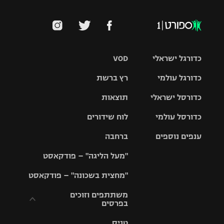
כדורגל ישראלי
VOD
כדורגל עולמי
רץ ברשת
ליגת העל
כדורסל ישראלי
תוצאות
ליגת
ליגה לאומית
האלופות
כדורסל עולמי
לוח שידורים
ליגת ווינר
סל
גביע הטוטו
ענפים נוספים
ברחבה
ליגה
NBA
אירופית
"מעל הליגה" – פודקאסט
ליגה לאומית
ליגיונרים
טניס
יורוליג
ליגה אנגלית
"מחצית בשכונה" – פודקאסט
כדורסל נשים
גביע המדינה
כדוריד
יורוקאפ
ליגה גרמנית
משתתפים וזוכים
בפרסים
מכבי תל
נבחרת
כדורעף
אביב
ישראל
ליגה
טניס