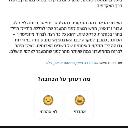
דרך האקדמיה.
האירוע מראה כמה התקופה במנצ'סטר יונייטד הייתה לא קלה
עבור גרנאצ'ו, ממש רגעים לפני המעבר שלו לצ'לסי. ב"דיילי מייל"
בחרו בכותרת סרקסטית: "הוא כל כך רצה לברוח מיונייטד!" –
הכוונה, כמובן, למקרה שבו הארגנטינאי נתפס נוהג במהירות
גבוהה ליד מתקני האימונים של השדים האדומים, כאילו מיהר
לברוח מהמועדון כמה שיותר מהר לפני שהמעבר לצ'לסי הושלם.
עוד באותו נושא:
אלחנדרו גרנאצ'ו
,
מנצ'סטר יונייטד
,
צ'לסי
מה דעתך על הכתבה?
אהבתי
לא אהבתי