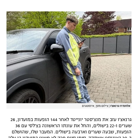
רשיון להקרנה פומבית לבית עסק
הצטרפות לחבילת הערוצים
לוח דרושים – ג'ובנט
תגיות
המגזין
אלחנדרו גרנאצ'ו
|
צילום מסך, אינסטגרם
גרנאצ'ו עזב את מנצ'סטר יונייטד לאחר 144 הופעות במועדון, 26
שערים ו-22 בישולים, והחל את עונתו הראשונה בצ'לסי עם 36
הופעות, שבעה שערים וארבעה בישולים. המעבר שלו, שהושלם
ב-30 באוגוסט אשתקד, סימן סיום פרק לא פשוט במועדון בו עלה