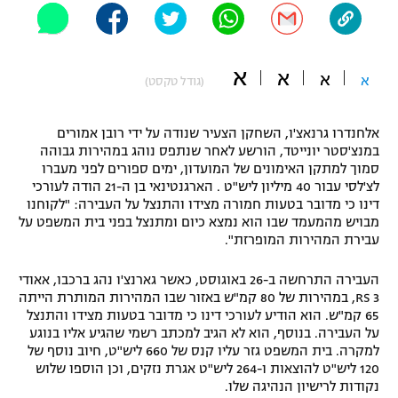
"מחצית בשכונה" – פודקאסט
אופניים
א
א
א
ספורט מוטורי
א
משתתפים וזוכים בפרסים
(גודל טקסט)
כדורמים
אלחנדרו גרנאצ'ו, השחקן הצעיר שנודה על ידי רובן אמורים
תקנון משתתפים וזוכים בפרסים
טניס
במנצ'סטר יונייטד, הורשע לאחר שנתפס נוהג במהירות גבוהה
פוטבול אמריקאי NFL
סמוך למתקן האימונים של המועדון, ימים ספורים לפני מעברו
תקנון עבור פעילות אלקטרה
לצ'לסי עבור 40 מיליון ליש"ט . הארגנטינאי בן ה-21 הודה לעורכי
גיימינג E-Sports
דינו כי מדובר בטעות חמורה מצידו והתנצל על העבירה: "לקוחנו
בייסבול MLB
תקנון עבור פעילות ספורט 1 – "מרלן"
מבויש מהמעמד שבו הוא נמצא כיום ומתנצל בפני בית המשפט על
עבירת המהירות המופרזת".
ספורט אתגרי ואקסטרים
תנאי שימוש
העבירה התרחשה ב-26 באוגוסט, כאשר גארנצ'ו נהג ברכבו, אאודי
אומנויות לחימה
RS 3, במהירות של 80 קמ"ש באזור שבו המהירות המותרת הייתה
65 קמ"ש. הוא הודיע לעורכי דינו כי מדובר בטעות מצידו והתנצל
מדיניות פרטיות
על העבירה. בנוסף, הוא לא הגיב למכתב רשמי שהגיע אליו בנוגע
גיימינג E-Sports
למקרה. בית המשפט גזר עליו קנס של 660 ליש"ט, חיוב נוסף של
120 ליש"ט להוצאות ו-264 ליש"ט אגרת נזקים, וכן הוספו שלוש
תקנון פעילות ספורט 1
נקודות לרישיון הנהיגה שלו.