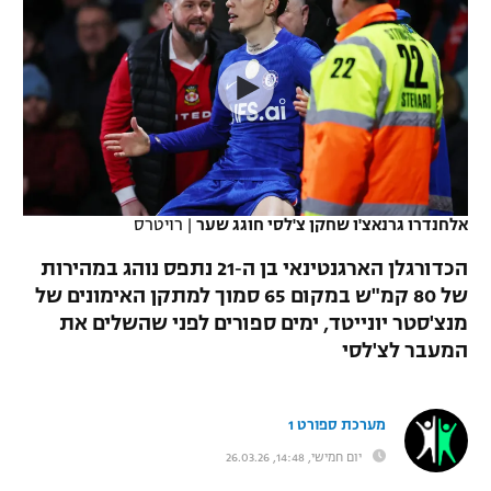
כדורסל נשים
נבחרת ישראל
יורוליג
ליגה ספרדית
טניס
VOD
מכבי תל אביב
מכבי חיפה
יורוקאפ
ליגה איטלקית
כדוריד
הפועל חולון
בית"ר ירושלים
רץ ברשת
ליגה צרפתית
כדורעף
הפועל ירושלים
מכבי תל אביב
ליגה הולנדית
שחייה
תוצאות
אלחנדרו גרנאצ'ו שחקן צ'לסי חוגג שער
|
רויטרס
דני אבדיה
הפועל תל אביב
ליגה טורקית
הכדורגלן הארגנטינאי בן ה‑21 נתפס נוהג במהירות
ג'ודו
הפועל חיפה
של 80 קמ"ש במקום 65 סמוך למתקן האימונים של
לוח שידורים
ליגה סינית
מנצ'סטר יונייטד, ימים ספורים לפני שהשלים את
אגרוף
הפועל באר שבע
המעבר לצ'לסי
ליגה ברזילאית
ברחבה
ספורט אולימפי
מכבי נתניה
ליגות נוספות
מערכת ספורט 1
UFC
"מעל הליגה" – פודקאסט
בני יהודה
יום חמישי, 14:48, 26.03.26
היאבקות WWE