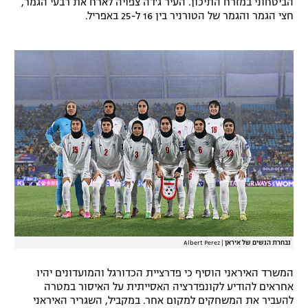
הביטחוני במזרח התיכון. העיר ג'דה צפויה לארח את רבעי הגמר,
חצי הגמר והגמר של הטורניר בין 16 ל-25 באפריל.
רשיון להקרנה פומבית לבית עסק
הצטרפות לחבילת הערוצים
לוח דרושים – ג'ובנט
תגיות
המגזין
נבחרת הנשים של איראן
|
Albert Perez
המשרד האיראני הוסיף כי פדרציית הכדורגל והמועדונים יהיו
אחראים להודיע לקונפדרציה האסייתית על האיסור במטרה
להעביר את המשחקים למקום אחר. במקביל, השגריר האיראני