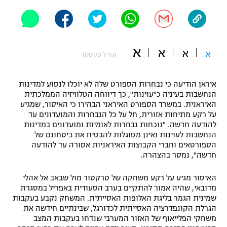
"מחצית בשכונה" – פודקאסט
אופניים
ספורט מוטורי
משתתפים וזוכים בפרסים
א
א
א
א
(גודל טקסט)
כדורמים
תקנון משתתפים וזוכים בפרסים
טניס
איראן הודיעה כי נבחרות הספורט שלה לא יוכלו לנסוע למדינות
פוטבול אמריקאי NFL
הנחשבות בעיניה כ"עוינות", כך דיווחה הטלוויזיה הממלכתית
תקנון עבור פעילות אלקטרה
האיראנית. במשרד הספורט האיראני הבהירו כי האיסור, שמגיע
על רקע מתיחות אזורית, חל על כל הנבחרות והמועדונים עד
גיימינג E-Sports
בייסבול MLB
להודעה חדשה. "נוכחות נבחרות לאומיות ומועדונים במדינות
תקנון עבור פעילות ספורט 1 – "מרלן"
הנחשבות לעוינות ואינן מסוגלות להבטיח את ביטחונם של
ספורט אתגרי ואקסטרים
הספורטאים וחברי הקבוצות האיראניות אסורה עד להודעה
תנאי שימוש
חדשה", נמסר בהצהרה.
אומנויות לחימה
האיסור מגיע על רקע משחקה של טרקטור מול שבאב אל אהלי
מדיניות פרטיות
מדובאי, שהיה אמור להתקיים בערב הסעודית באפריל במסגרת
גיימינג E-Sports
שמינית הגמר בליגת האלופות האסייתית. המשחק נקבע בעקבות
הגרלת הקונפדרציה האסייתית לכדורגל, שבינתיים חידשה את
תקנון פעילות ספורט 1
משחקי הפלייאוף של האזור המערבי שנדחו בעקבות המצב