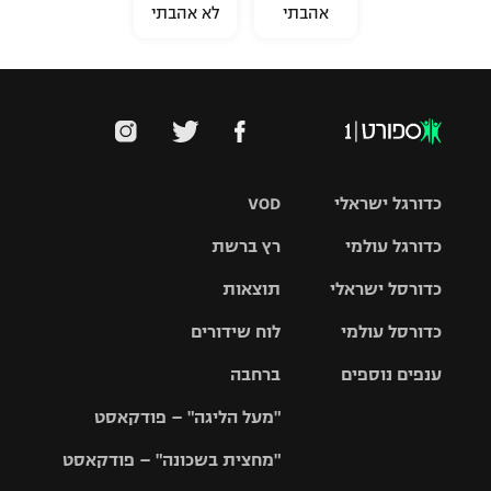
אהבתי
לא אהבתי
כדורגל ישראלי
VOD
כדורגל עולמי
רץ ברשת
ליגת העל
כדורסל ישראלי
תוצאות
ליגת
ליגה לאומית
האלופות
כדורסל עולמי
לוח שידורים
ליגת ווינר
סל
גביע הטוטו
ענפים נוספים
ברחבה
ליגה
NBA
אירופית
"מעל הליגה" – פודקאסט
ליגה לאומית
ליגיונרים
טניס
יורוליג
ליגה אנגלית
"מחצית בשכונה" – פודקאסט
כדורסל נשים
גביע המדינה
כדוריד