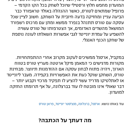
המועדון מחפש חלוץ ורסטילי שיוכל לשחק בכל הקו הקדמי –
פרופיל שמתאים לטורס, כאשר ההנהלה באולד טראפורד כבר
הביעה עניין ומחזיקה בדעה חיובית על השחקן. חשוב לציין שכל
עסקה עם טורס תתנהל בנפרד ממשא ומתן עם מרכוס רשפורד
המושאל מהשדים האדומים, אך הצטרפותו של טורס עשויה
להשפיע על עמדת יונייטד לגבי אפשרות השאלתו לעונה נוספת
של שחקן הכנף האנגלי.
במקביל, ארסנל ממשיכים לעקוב מקרוב אחרי ההתפתחויות.
מקורות מדגישים כי המאמן מיקל ארטטה מעריץ טורס בטווח
הארוך, ויהיה פתוח לבחון עסקה אם ההזדמנות תיווצר. מבחינת
טורס, השחקן שוקל כעת את האפשרויות בקפידה. מעבר ליונייטד
או לאתלטיקו מדריד עשוי להציע לו תפקיד מרכזי וקבוע יותר –
דבר שאולי אינו מובטח לו עוד בברצלונה, על אף תרומתו החזקה
למועדון.
עוד באותו נושא:
ארסנל
,
ברצלונה
,
מנצ'סטר יונייטד
,
פראן טורס
מה דעתך על הכתבה?