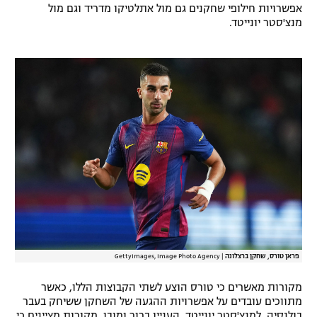
אפשרויות חילופי שחקנים גם מול אתלטיקו מדריד וגם מול
רשיון להקרנה פומבית לבית עסק
מנצ'סטר יונייטד.
הצטרפות לחבילת הערוצים
לוח דרושים – ג'ובנט
תגיות
המגזין
פראן טורס, שחקן ברצלונה
|
GettyImages, Image Photo Agency
מקורות מאשרים כי טורס הוצע לשתי הקבוצות הללו, כאשר
מתווכים עובדים על אפשרויות ההגעה של השחקן ששיחק בעבר
בולנסיה. למנצ'סטר יונייטד, העניין ברור ומובן. מקורות מציינים כי