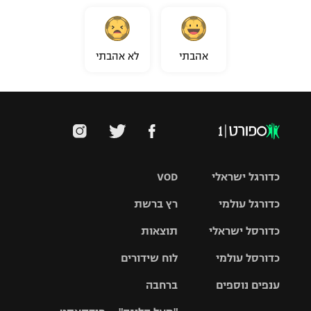
אהבתי
לא אהבתי
כדורגל ישראלי
VOD
כדורגל עולמי
רץ ברשת
ליגת העל
כדורסל ישראלי
תוצאות
ליגת
ליגה לאומית
האלופות
כדורסל עולמי
לוח שידורים
ליגת ווינר
סל
גביע הטוטו
ענפים נוספים
ברחבה
ליגה
NBA
אירופית