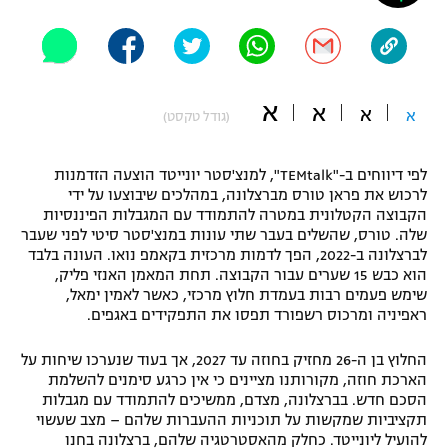
"מחצית בשכונה" – פודקאסט
אופניים
ספורט מוטורי
משתתפים וזוכים בפרסים
א
א
א
א
(גודל טקסט)
כדורמים
תקנון משתתפים וזוכים בפרסים
טניס
לפי דיווחים ב-"TEMtalk", למנצ'סטר יונייטד הוצעה הזדמנות
פוטבול אמריקאי NFL
לרכוש את פראן טורס מברצלונה, במהלכים שיבוצעו על ידי
תקנון עבור פעילות אלקטרה
הקבוצה הקטלונית במטרה להתמודד עם המגבלות הפיננסיות
גיימינג E-Sports
בייסבול MLB
שלה. טורס, שהשלים בעבר שתי עונות במנצ'סטר סיטי לפני שעבר
תקנון עבור פעילות ספורט 1 – "מרלן"
לברצלונה ב-2022, הפך לדמות מרכזית בקאמפ נואו. העונה בלבד
הוא כבש 15 שערים עבור הקבוצה. תחת המאמן האנזי פליק,
ספורט אתגרי ואקסטרים
שימש פעמים רבות בעמדת חלוץ מרכזי, כאשר לאמין ימאל,
תנאי שימוש
ראפיניה ומרכוס רשפורד תפסו את התפקידים באגפים.
אומנויות לחימה
החלוץ בן ה-26 מחזיק בחוזה עד 2027, אך בעוד שנערכו שיחות על
מדיניות פרטיות
גיימינג E-Sports
הארכת חוזה, מקורותנו מציינים כי אין כרגע סימנים להשלמת
הסכם חדש. בברצלונה, מצדם, ממשיכים להתמודד עם מגבלות
תקציביות שמקשות על תוכניות ההעברות שלהם – מצב שעשוי
תקנון פעילות ספורט 1
להועיל ליונייטד. כחלק מהאסטרטגיה שלהם, ברצלונה בחנו