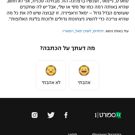
סוארס, ניימאר, ועכשיו ברצלונה הזו. מבחינה טכנית, אני לא חושב
שהיא באותה רמה כמו של מסי או שלי, אבל יש לה שחקנים
שעושים הבדל גדול – ימאל וראפיניה. זו קבוצה שיש לה את כל מה
שהיא צריכה כדי להשיג ניצחונות גדולים ולזכות בליגת האלופות".
עוד באותו נושא:
ויניסיוס
,
לאמין ימאל
,
רומאריו
מה דעתך על הכתבה?
אהבתי
לא אהבתי
כדורגל ישראלי
VOD