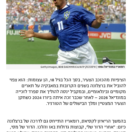
רשיון להקרנה פומבית לבית עסק
הצטרפות לחבילת הערוצים
לוח דרושים – ג'ובנט
תגיות
המגזין
רומאריו במונדיאל 1994
|
אימג'בנק GettyImages, BOB DAEMMRICH/AFP
הציפיות מהכוכב הצעיר, בסך הכל בגיל 18, הן עצומות: הוא צפוי
להוביל את ברצלונה בשנים הקרובות במאבקיה על תארים
מקומיים ובינלאומיים, ובמקביל ינסה להוליך את ספרד לזכייה
במונדיאל 2026 – לאחר שכבר זכה איתה ביורו 2024 כשחקן
הצעיר המצטיין ומלך הבישולים של הטורניר.
בהמשך הריאיון לקסיאס, רומאריו התייחס גם לדרכה של ברצלונה
כיום: "אחרי הדור שלי, קבוצות גדולות באו והלכו. הדור של מסי,