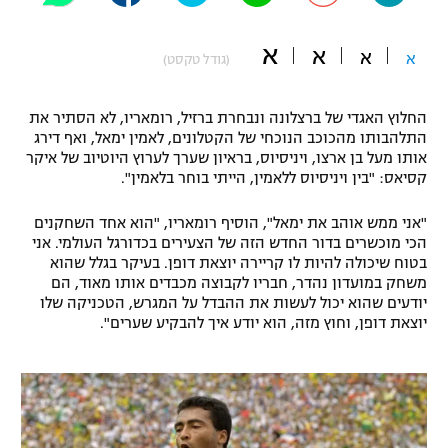
"מחצית בשכונה" – פודקאסט
אופניים
א
א
א
א
(גודל טקסט)
ספורט מוטורי
משתתפים וזוכים בפרסים
החלוץ האגדי של ברצלונה ונבחרת ברזיל, רומאריו, לא הסתיר את
כדורמים
התלהבותו מהכוכב הנוכחי של הקטלונים, לאמין ימאל, ואף דירג
תקנון משתתפים וזוכים בפרסים
אותו מעל בן ארצו, ויניסיוס, בראיון שערך לערוץ היוטיוב של איקר
טניס
קסיאס: "בין ויניסיוס ללאמין, הייתי בוחר בלאמין".
פוטבול אמריקאי NFL
תקנון עבור פעילות אלקטרה
"אני ממש אוהב את ימאל", הוסיף רומאריו, "הוא אחד השחקנים
גיימינג E-Sports
בייסבול MLB
הכי מוכשרים בדור החדש הזה של הצעירים בכדורגל העולמי. אני
תקנון עבור פעילות ספורט 1 – "מרלן"
בטוח שיכולה להיות לו קריירה יוצאת דופן. בעיקר בגלל שהוא
ספורט אתגרי ואקסטרים
משחק במועדון נהדר, חבריו לקבוצה מכבדים אותו מאוד, הם
תנאי שימוש
יודעים שהוא יכול לעשות את ההבדל על המגרש, הטכניקה שלו
יוצאת דופן, וחוץ מזה, הוא יודע איך להבקיע שערים".
אומנויות לחימה
מדיניות פרטיות
גיימינג E-Sports
תקנון פעילות ספורט 1