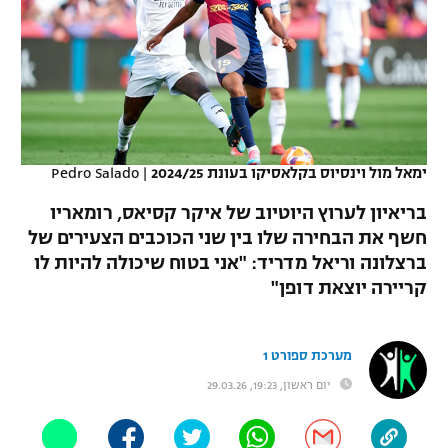
כדורסל נשים
נבחרת ישראל
יורוליג
ליגה ספרדית
טניס
VOD
מכבי תל אביב
מכבי חיפה
יורוקאפ
ליגה איטלקית
כדוריד
הפועל חולון
בית"ר ירושלים
רץ ברשת
ליגה צרפתית
כדורעף
הפועל ירושלים
מכבי תל אביב
ימאל מול וינסיוס בקלאסיקו בעונת 2024/25
|
Pedro Salado
ליגה הולנדית
שחייה
תוצאות
דני אבדיה
בריאיון לערוץ היוטיוב של איקר קסיאס, רומאריו
הפועל תל אביב
חשף את הבחירה שלו בין שני הכוכבים הצעירים של
ליגה טורקית
ג'ודו
ברצלונה וריאל מדריד: "אני בטוח שיכולה להיות לו
הפועל חיפה
לוח שידורים
ליגה סינית
קריירה יוצאת דופן"
אגרוף
הפועל באר שבע
ליגה ברזילאית
ברחבה
ספורט אולימפי
מערכת ספורט 1
מכבי נתניה
ליגות נוספות
יום ראשון, 19:23, 29.03.26
UFC
"מעל הליגה" – פודקאסט
בני יהודה
היאבקות WWE