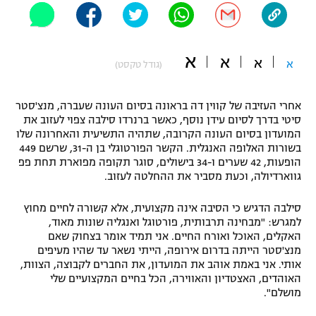
"מחצית בשכונה" – פודקאסט
אופניים
א
א
א
ספורט מוטורי
א
משתתפים וזוכים בפרסים
(גודל טקסט)
כדורמים
אחרי העזיבה של קווין דה בראונה בסיום העונה שעברה, מנצ'סטר
תקנון משתתפים וזוכים בפרסים
טניס
סיטי בדרך לסיום עידן נוסף, כאשר ברנרדו סילבה צפוי לעזוב את
פוטבול אמריקאי NFL
המועדון בסיום העונה הקרובה, שתהיה התשיעית והאחרונה שלו
תקנון עבור פעילות אלקטרה
בשורות האלופה האנגלית. הקשר הפורטוגלי בן ה-31, שרשם 449
גיימינג E-Sports
הופעות, 42 שערים ו-34 בישולים, סוגר תקופה מפוארת תחת פפ
בייסבול MLB
תקנון עבור פעילות ספורט 1 – "מרלן"
גווארדיולה, וכעת מסביר את ההחלטה לעזוב.
ספורט אתגרי ואקסטרים
סילבה הדגיש כי הסיבה אינה מקצועית, אלא קשורה לחיים מחוץ
תנאי שימוש
למגרש: "מבחינה תרבותית, פורטוגל ואנגליה שונות מאוד,
אומנויות לחימה
האקלים, האוכל ואורח החיים. אני תמיד אומר בצחוק שאם
מנצ'סטר הייתה בדרום אירופה, הייתי נשאר עד שהיו מעיפים
מדיניות פרטיות
אותי. אני באמת אוהב את המועדון, את החברים לקבוצה, הצוות,
גיימינג E-Sports
האוהדים, האצטדיון והאווירה, הכל בחיים המקצועיים שלי
מושלם".
תקנון פעילות ספורט 1