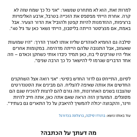
למרות זאת, הוא לא מתחרט שנשאר: "אני כל כך שמח שזה לא
קרה. אחרת הייתי מפספס את הזכייה בטרבל, ארבע האליפויות
ברציפות, ההזדמנות להיות קפטן ולהוביל את הדור הצעיר. אבל
באמת, אם מנצ'סטר הייתה בליסבון, הייתי נשאר כאן עד גיל 40".
סילבה גם החמיא לאוהדים שליוו אותו לאורך הדרך: "היו שמועות
שאעזוב, אבל התגובה שלהם הייתה מדהימה. במקומות אחרים
אולי היו שורקים לי בוז, כאן תמיד כיבדו אותי כשחקן וכאדם – וזה
אחד הדברים שגרמו לי להישאר כל כך הרבה שנים".
לסיום, התייחס גם לדור החדש בסיטי: "אני רואה אצל השחקנים
החדשים את אותה שאיפה להצליח. הם מבינים את הסטנדרטים
שהצבנו בשנים האחרונות, וזה גורם להם לרצות להוכיח שגם הם
מסוגלים. המועדון הזה הראה שאם אתה כאן, אתה חייב להיות
ווינר, והקבוצה יכולה להמשיך להיאבק על כל התארים גם בעתיד".
עוד באותו נושא:
ברנרדו סילבה
,
ברצלונה בכדורגל
מה דעתך על הכתבה?