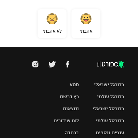
אהבתי
לא אהבתי
כדורגל ישראלי
VOD
כדורגל עולמי
רץ ברשת
ליגת העל
כדורסל ישראלי
תוצאות
ליגת
ליגה לאומית
האלופות
כדורסל עולמי
לוח שידורים
ליגת ווינר
סל
גביע הטוטו
ענפים נוספים
ברחבה
ליגה
NBA