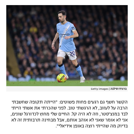
רשיון להקרנה פומבית לבית עסק
הצטרפות לחבילת הערוצים
לוח דרושים – ג'ובנט
תגיות
המגזין
ברנרדו סילבה
|
Getty images
הקשר חשף גם רגעים פחות פשוטים: "הייתה תקופה שחשבתי
הרבה על לעזוב, לא הרגשתי טוב. לפני שהכרתי את אשתי הייתי
לבד במנצ'סטר, וזה לא היה קל. החיים שלי מחוץ לכדורגל שונים,
אני לא אומר שאני לא אוהב אותם, אבל מבחינה תרבותית זה לא
בדיוק מה שהייתי רוצה באופן אידיאלי".