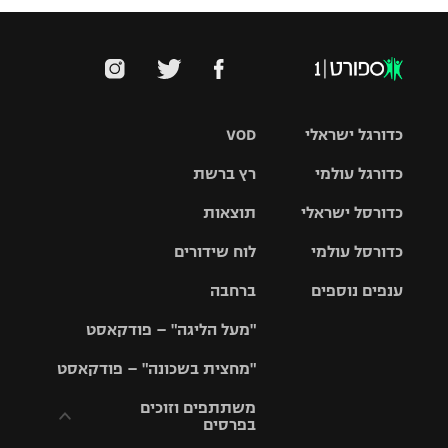
כדורגל ישראלי
VOD
כדורגל עולמי
רץ ברשת
ליגת העל
כדורסל ישראלי
תוצאות
ליגת
ליגה לאומית
האלופות
כדורסל עולמי
לוח שידורים
ליגת ווינר
סל
גביע הטוטו
ענפים נוספים
ברחבה
ליגה
NBA
אירופית
"מעל הליגה" – פודקאסט
ליגה לאומית
ליגיונרים
טניס
יורוליג
ליגה אנגלית
"מחצית בשכונה" – פודקאסט
כדורסל נשים
גביע המדינה
כדוריד
יורוקאפ
ליגה גרמנית
משתתפים וזוכים
בפרסים
מכבי תל
נבחרת
כדורעף
אביב
ישראל