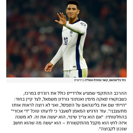
רשיון להקרנה פומבית לבית עסק
הצטרפות לחבילת הערוצים
לוח דרושים – ג'ובנט
תגיות
המגזין
ג'וד בלינגהאם, קשר נבחרת אנגליה
|
רויטרס
ההרכב ההתקפי שמציע אלרדייס כולל את רוג'רס במרכז,
כשבוקאיו סאקה מימין ואנתוני גורדון משמאל, לצד קיין בחוד:
"הייתי שם את בלינגהאם על הספסל, ואני לא רוצה לראות אותו
מתעצבן!". עוד הדגיש המאמן לשעבר כי לדעתו טוכל "די אכזרי"
בהחלטותיו: "אם הוא צריך שינוי, הוא יעשה את זה. לא משנה
איזה לחץ הוא מקבל מהתקשורת – הוא יעשה מה שהוא חושב
שנכון לקבוצה".