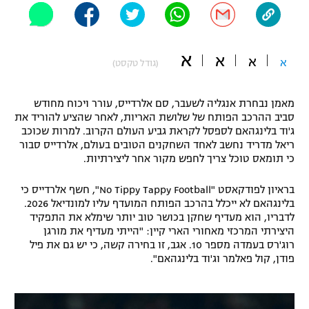
"מחצית בשכונה" – פודקאסט
אופניים
א
א
א
ספורט מוטורי
א
משתתפים וזוכים בפרסים
(גודל טקסט)
כדורמים
מאמן נבחרת אנגליה לשעבר, סם אלרדייס, עורר ויכוח מחודש
תקנון משתתפים וזוכים בפרסים
טניס
סביב ההרכב הפותח של שלושת האריות, לאחר שהציע להוריד את
פוטבול אמריקאי NFL
ג'וד בלינגהאם לספסל לקראת גביע העולם הקרוב. למרות שכוכב
תקנון עבור פעילות אלקטרה
ריאל מדריד נחשב לאחד השחקנים הטובים בעולם, אלרדייס סבור
גיימינג E-Sports
כי תומאס טוכל צריך לחפש מקור אחר ליצירתיות.
בייסבול MLB
תקנון עבור פעילות ספורט 1 – "מרלן"
בראיון לפודקאסט "No Tippy Tappy Football", חשף אלרדייס כי
ספורט אתגרי ואקסטרים
בלינגהאם לא ייכלל בהרכב הפותח המועדף עליו למונדיאל 2026.
תנאי שימוש
לדבריו, הוא מעדיף שחקן בכושר טוב יותר שימלא את התפקיד
אומנויות לחימה
היצירתי המרכזי מאחורי הארי קיין: "הייתי מעדיף את מורגן
רוג'רס בעמדה מספר 10. אגב, זו בחירה קשה, כי יש גם את פיל
מדיניות פרטיות
פודן, קול פאלמר וג'וד בלינגהאם".
גיימינג E-Sports
תקנון פעילות ספורט 1