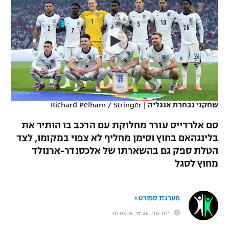
כדורסל נשים
נבחרת ישראל
יורוליג
ליגה ספרדית
טניס
VOD
מכבי תל אביב
מכבי חיפה
יורוקאפ
ליגה איטלקית
כדוריד
הפועל חולון
בית"ר ירושלים
רץ ברשת
ליגה צרפתית
כדורעף
הפועל ירושלים
מכבי תל אביב
ליגה הולנדית
שחייה
תוצאות
שחקני נבחרת אנגליה
|
Richard Pelham / Stringer
דני אבדיה
הפועל תל אביב
ליגה טורקית
סם אלרדייס עורר מחלוקת עם הרכב בו הותיר את
ג'ודו
הפועל חיפה
בלינגהאם בחוץ וסימן מחליף לא צפוי במקומו, לצד
לוח שידורים
ליגה סינית
הטלת ספק גם בהשארתו של אלכסנדר-ארנולד
אגרוף
הפועל באר שבע
מחוץ לסגל
ליגה ברזילאית
ברחבה
ספורט אולימפי
מכבי נתניה
ליגות נוספות
מערכת ספורט 1
UFC
"מעל הליגה" – פודקאסט
בני יהודה
יום שני, 17:46, 30.03.26
היאבקות WWE