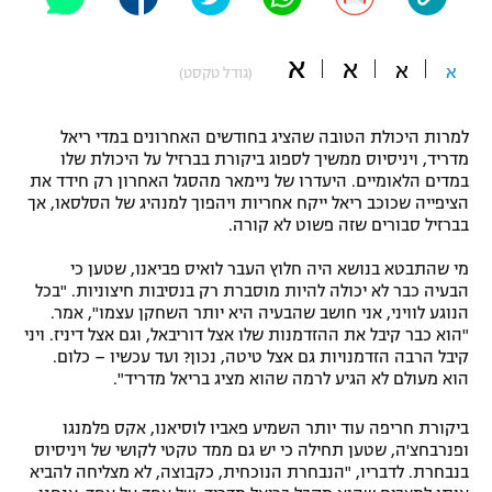
"מחצית בשכונה" – פודקאסט
אופניים
א
א
א
א
(גודל טקסט)
ספורט מוטורי
משתתפים וזוכים בפרסים
למרות היכולת הטובה שהציג בחודשים האחרונים במדי ריאל
כדורמים
מדריד, ויניסיוס ממשיך לספוג ביקורת בברזיל על היכולת שלו
תקנון משתתפים וזוכים בפרסים
טניס
במדים הלאומיים. היעדרו של ניימאר מהסגל האחרון רק חידד את
פוטבול אמריקאי NFL
הציפייה שכוכב ריאל ייקח אחריות ויהפוך למנהיג של הסלסאו, אך
תקנון עבור פעילות אלקטרה
בברזיל סבורים שזה פשוט לא קורה.
גיימינג E-Sports
בייסבול MLB
מי שהתבטא בנושא היה חלוץ העבר לואיס פביאנו, שטען כי
תקנון עבור פעילות ספורט 1 – "מרלן"
הבעיה כבר לא יכולה להיות מוסברת רק בנסיבות חיצוניות. "בכל
ספורט אתגרי ואקסטרים
הנוגע לוויני, אני חושב שהבעיה היא יותר השחקן עצמו", אמר.
תנאי שימוש
"הוא כבר קיבל את ההזדמנות שלו אצל דוריבאל, וגם אצל דיניז. ויני
קיבל הרבה הזדמנויות גם אצל טיטה, נכון? ועד עכשיו – כלום.
אומנויות לחימה
הוא מעולם לא הגיע לרמה שהוא מציג בריאל מדריד".
מדיניות פרטיות
גיימינג E-Sports
ביקורת חריפה עוד יותר השמיע פאביו לוסיאנו, אקס פלמנגו
ופנרבחצ'ה, שטען תחילה כי יש גם ממד טקטי לקושי של ויניסיוס
תקנון פעילות ספורט 1
בנבחרת. לדבריו, "הנבחרת הנוכחית, כקבוצה, לא מצליחה להביא