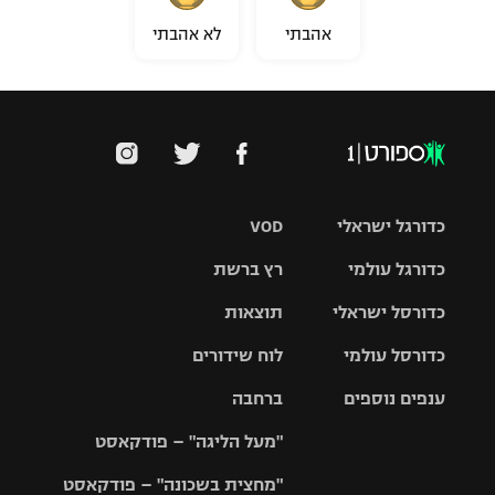
אהבתי
לא אהבתי
כדורגל ישראלי
VOD
כדורגל עולמי
רץ ברשת
ליגת העל
כדורסל ישראלי
תוצאות
ליגת
ליגה לאומית
האלופות
כדורסל עולמי
לוח שידורים
ליגת ווינר
סל
גביע הטוטו
ענפים נוספים
ברחבה
ליגה
NBA
אירופית
"מעל הליגה" – פודקאסט
ליגה לאומית
ליגיונרים
טניס
יורוליג
ליגה אנגלית
"מחצית בשכונה" – פודקאסט