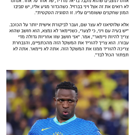
אותו למצבים שהוא מקבל בריאל מדריד, של אחד על אחד. אנחנו
לא רואים את זה אצל ויני בברזיל. כשהכדור מגיע אליו, יש סביבו
רשיון להקרנה פומבית לבית עסק
המון שחקנים ששומרים עליו. זו הסוגיה הטקטית".
הצטרפות לחבילת הערוצים
אלא שלוסיאנו לא עצר שם, ועבר לביקורת אישית יותר על הכוכב.
"יש בעיה עם ויני, כי לצערי, כשניימאר לא נמצא, הוא חושב שהוא
לוח דרושים – ג'ובנט
צריך להיות ניימאר", אמר. "אני חושב שזו אחריות גדולה מדי
עבורו. הוא צריך להוריד את המשקל הזה מהכתפיים, והנבחרת
צריכה להוריד ממנו את המשקל הזה. אתה לא ניימאר. אתה לא
תגיות
תפתור הכול לבד".
המגזין