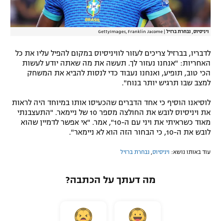
ויניסיוס, נבחרת ברזיל
|
GettyImages, Franklin Jacome
לדבריו, בברזיל צריכים לעזור לוויניסיוס במקום להפיל עליו את כל
האחריות: "אנחנו נעזור לך. תעשה את מה שאתה יודע לעשות
הכי טוב, תופיע, ואנחנו נעבוד כדי לנסות להביא את המשחק
למצב שבו תרגיש יותר בנוח".
לוסיאנו הוסיף כי אחד הדברים שהכעיסו אותו במיוחד היה לראות
את ויניסיוס לובש את החולצה מספר 10 של ניימאר. "התעצבנתי
מאוד כשראיתי את ויני עם ה-10", אמר. "אי אפשר לדמיין שהוא
לובש את ה-10, כי הבחור הזה הוא לא ניימאר".
עוד באותו נושא:
ויניסיוס
,
נבחרת ברזיל
מה דעתך על הכתבה?