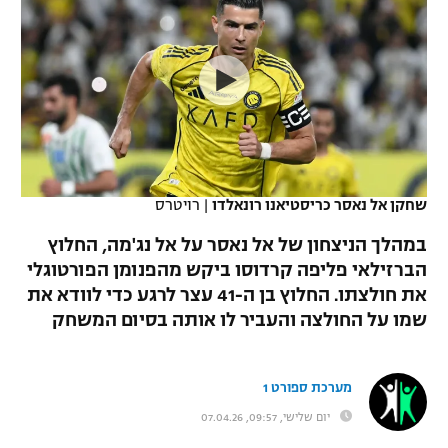
כדורסל נשים
נבחרת ישראל
יורוליג
ליגה ספרדית
טניס
VOD
מכבי תל אביב
מכבי חיפה
יורוקאפ
ליגה איטלקית
כדוריד
הפועל חולון
בית"ר ירושלים
רץ ברשת
ליגה צרפתית
כדורעף
הפועל ירושלים
מכבי תל אביב
ליגה הולנדית
שחייה
תוצאות
שחקן אל נאסר כריסטיאנו רונאלדו
|
רויטרס
דני אבדיה
הפועל תל אביב
ליגה טורקית
במהלך הניצחון של אל נאסר על אל נג'מה, החלוץ
ג'ודו
הפועל חיפה
הברזילאי פליפה קרדוסו ביקש מהפנומן הפורטוגלי
לוח שידורים
ליגה סינית
את חולצתו. החלוץ בן ה-41 עצר לרגע כדי לוודא את
אגרוף
הפועל באר שבע
שמו על החולצה והעביר לו אותה בסיום המשחק
ליגה ברזילאית
ברחבה
ספורט אולימפי
מכבי נתניה
ליגות נוספות
מערכת ספורט 1
UFC
"מעל הליגה" – פודקאסט
בני יהודה
יום שלישי, 09:57, 07.04.26
היאבקות WWE