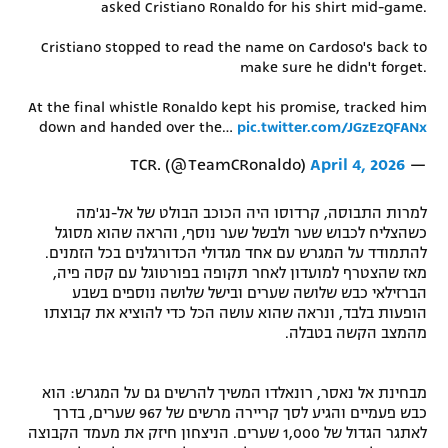
asked Cristiano Ronaldo for his shirt mid-game.
רשיון להקרנה פומבית לבית עסק
​Cristiano stopped to read the name on Cardoso's back to
make sure he didn't forget.
הצטרפות לחבילת הערוצים
At the final whistle Ronaldo kept his promise, tracked him
לוח דרושים – ג'ובנט
down and handed over the…
pic.twitter.com/JGzEzQFANx
April 4, 2026
— TCR. (@TeamCRonaldo)
תגיות
למרות התבוסה, קרדוסו היה הכוכב הבולט של אל-נג'מה
המגזין
כשהצליח לכבוש שער ולבשל שער נוסף, והראה שהוא מסוגל
להתמודד על המגרש עם אחד מגדולי הכדורגלנים בכל הזמנים.
מאז שהצטרף למועדון לאחר תקופה בפורטוגל עם קסה פיה,
הברזילאי כבש שלושה שערים ובישל שלושה נוספים בשבע
הופעות בלבד, ונראה שהוא עושה הכל כדי להוציא את קבוצתו
מהמצב הקשה בטבלה.
מבחינת אל נאסר, רונאלדו המשיך להרשים גם על המגרש: הוא
כבש פעמיים והגיע לסך קריירה מרשים של 967 שערים, בדרך
לאתגר הגדול של 1,000 שערים. הניצחון חיזק את מעמד הקבוצה