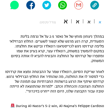
"מחצית בשכונה" – פודקאסט
אופניים
א
א
א
ספורט מוטורי
א
משתתפים וזוכים בפרסים
(גודל טקסט)
כדורמים
במהלך ניצחון מוחץ של אל נאסר 2:5 על אל נג'מה בליגת
תקנון משתתפים וזוכים בפרסים
טניס
הסעודית, קרה רגע מרגש שלא קשור לשערים: החלוץ הברזילאי
פוטבול אמריקאי NFL
פליפה קרדוסו ניגש לכריסטיאנו רונאלדו וביקש את חולצתו.
תקנון עבור פעילות אלקטרה
במקום להמשיך במשחק, רונאלדו עצר, קרא בעיון את שמו
גיימינג E-Sports
ומספרו של קרדוסו על החולצה והבטיח להביא לו אותה בסיום
בייסבול MLB
תקנון עבור פעילות ספורט 1 – "מרלן"
המשחק.
ספורט אתגרי ואקסטרים
לאחר שריקת הסיום, רונאלדו שמר על ההבטחה ומצא את קרדוסו
תנאי שימוש
כדי למסור לו את החולצה, מה שהותיר את החלוץ הברזילאי נרגש.
אומנויות לחימה
קרדוסו שיתף את הרגע ברשתות החברתיות עם תמונה של
החולצה הצהובה והכחולה וכתב: "למרות שהתוצאה לא הייתה
מדיניות פרטיות
טובה עבור הקבוצה שלנו, היום הזה ייחרט בזיכרוני".
גיימינג E-Sports
תקנון פעילות ספורט 1
During Al-Nassr's 5-2 win, Al-Najma's Felippe Cardoso