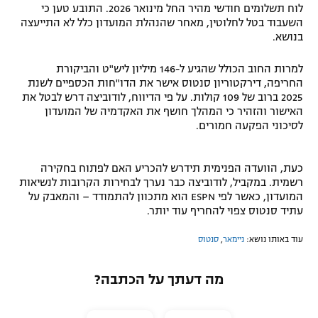
לוח תשלומים חודשי מהיר החל מינואר 2026. התובע טען כי
השעבוד בטל לחלוטין, מאחר שהנהלת המועדון כלל לא התייעצה
בנושא.
למרות החוב הכולל שהגיע ל-146 מיליון ליש"ט והביקורת
החריפה, דירקטוריון סנטוס אישר את הדו"חות הכספיים לשנת
2025 ברוב של 109 קולות. על פי הדיווח, לודוביצה דרש לבטל את
האישור והזהיר כי המהלך חושף את האקדמיה של המועדון
לסיכוני הפקעה חמורים.
כעת, הוועדה הפנימית תידרש להכריע האם לפתוח בחקירה
רשמית. במקביל, לודוביצה כבר נערך לבחירות הקרובות לנשיאות
המועדון, כאשר לפי ESPN הוא מתכוון להתמודד – והמאבק על
עתיד סנטוס צפוי להחריף עוד יותר.
עוד באותו נושא:
ניימאר
,
סנטוס
מה דעתך על הכתבה?