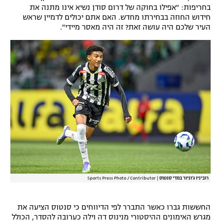
בחריפות: "אפילו בחוקה של דרום סודן נשיא אינו מתנה את
רשיון להקרנה פומבית לבית עסק
חידוש החוזה בבחירתו מחדש. האם אתם יכולים לדמיין שראש
העיר שלכם היה עושה זאת? זה היה מאסר מיידי".
הצטרפות לחבילת הערוצים
לוח דרושים – ג'ובנט
תגיות
המגזין
רוביניו ג'וניור במדי סנטוס
|
Sports Press Photo / Contributor
החששות גברו כאשר התברר לפי הדיווחים כי סנטוס הציעה את
מגרש האימונים ההיסטורי מנינוס דה וילה כערובה להסדר, הכולל