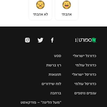
אהבתי
לא אהבתי
כדורגל ישראלי
VOD
כדורגל עולמי
רץ ברשת
ליגת העל
כדורסל ישראלי
תוצאות
ליגת
ליגה לאומית
האלופות
כדורסל עולמי
לוח שידורים
ליגת ווינר
סל
גביע הטוטו
ענפים נוספים
ברחבה
ליגה
NBA
אירופית
"מעל הליגה" – פודקאסט
ליגה לאומית
ליגיונרים
טניס