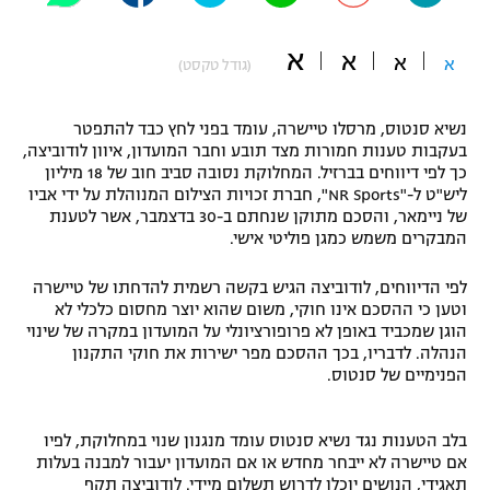
"מחצית בשכונה" – פודקאסט
אופניים
א
א
א
א
(גודל טקסט)
ספורט מוטורי
משתתפים וזוכים בפרסים
נשיא סנטוס, מרסלו טיישרה, עומד בפני לחץ כבד להתפטר
כדורמים
בעקבות טענות חמורות מצד תובע וחבר המועדון, איוון לודוביצה,
תקנון משתתפים וזוכים בפרסים
כך לפי דיווחים בברזיל. המחלוקת נסובה סביב חוב של 18 מיליון
טניס
ליש"ט ל-"NR Sports", חברת זכויות הצילום המנוהלת על ידי אביו
פוטבול אמריקאי NFL
של ניימאר, והסכם מתוקן שנחתם ב-30 בדצמבר, אשר לטענת
תקנון עבור פעילות אלקטרה
המבקרים משמש כמגן פוליטי אישי.
גיימינג E-Sports
בייסבול MLB
תקנון עבור פעילות ספורט 1 – "מרלן"
לפי הדיווחים, לודוביצה הגיש בקשה רשמית להדחתו של טיישרה
ספורט אתגרי ואקסטרים
וטען כי ההסכם אינו חוקי, משום שהוא יוצר מחסום כלכלי לא
תנאי שימוש
הוגן שמכביד באופן לא פרופורציונלי על המועדון במקרה של שינוי
הנהלה. לדבריו, בכך ההסכם מפר ישירות את חוקי התקנון
אומנויות לחימה
הפנימיים של סנטוס.
מדיניות פרטיות
גיימינג E-Sports
בלב הטענות נגד נשיא סנטוס עומד מנגנון שנוי במחלוקת, לפיו
אם טיישרה לא ייבחר מחדש או אם המועדון יעבור למבנה בעלות
תקנון פעילות ספורט 1
תאגידי, הנושים יוכלו לדרוש תשלום מיידי. לודוביצה תקף