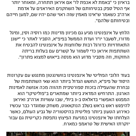
בראיון כי "באמת לא אכפת לו" אם איראן תתחרה, ומאוחר יותר
אף הטיל ספק בבטיחותם של השחקנים האיראנים על אדמת
ארה"ב כשאמר ש"אינו מאמין שזה ראוי שהם יהיו שם, למען חייהם
ובטיחותם שלהם".
הלחץ על אינפנטינו מגיע גם מכיוון מדינות כמו רוסיה וסין, ומיגל
מדורו, לשעבר יו"ר ועדת הממשל בפיפ"א, הסביר לאתר כי "ישנן
התאחדויות כדורגל רבות שלוחצות על אינפנטינו להבטיח את
השתתפות איראן כדי לשמור על קשרים עם בעלות בריתה
החזקות, וזה מסביר מדוע הוא מנסה בייאוש למצוא פתרון".
בעוד הלובי הפוליטי של אינפנטינו בוושינגטון מתנגש עם עקרונות
היסוד של פיפ"א, החשש הגדול ביותר הוא שאי השתתפות של
נבחרת שהעפילה בזכות ספורטיבית תהווה מכה אנושה לאמינות
הארגון. התרחיש המדאיג ביותר שמתארים ב"פוליטיקו" הוא
המפגש האפשרי בדאלאס ב-3 ביולי, שבו עשויות ארה"ב ואיראן
להיפגש ראש בראש בשלב הנוקאאוט, משחק שמוגדר כבר עכשיו
כאירוע הטעון ביותר פוליטית בהיסטוריה של גביע העולם, כאשר
הצלחתו של אינפנטינו במניעת הפיצוץ נתפסת כקריטית גם עבור
יוקרתו האישית של טראמפ כמארח.