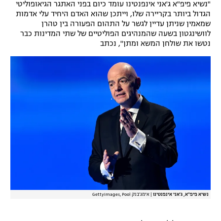
"נשיא פיפ"א ג'אני אינפנטינו עומד כיום בפני האתגר הגיאופוליטי
רשיון להקרנה פומבית לבית עסק
הגדול ביותר בקריירה שלו, וייתכן שהוא האדם היחיד עלי אדמות
שמאמין שניתן עדיין לגשר על התהום הפעורה בין טהרן
לוושינגטון בשעה שהמנהיגים הפוליטיים של שתי המדינות כבר
הצטרפות לחבילת הערוצים
נטשו את שולחן המשא ומתן", נכתב
לוח דרושים – ג'ובנט
תגיות
המגזין
נשיא פיפ"א, ג'אני אינפנטינו
|
אימג'בנק GettyImages, Pool