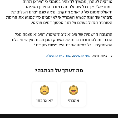
טורקיה לטהרן, ממשיך להצהיר בפומבי כי "איראן תהיה
במונדיאל", אך ככל שהמלחמה במזרח התיכון מסלימה
והאולטימטום של טראמפ מתקרב, נראה שגם "פרס השלום של
פיפ"א" שהוענק לנשיא האמריקאי לא יספיק כדי למנוע את קריסת
הטורניר הגדול בעולם אל תוך סכסוך דמים פוליטי.
התגובה הרשמית של פיפ"א ל"פוליטיקו": "פיפ"א מצפה מכל
הנבחרות להתחרות ברוח של משחק הוגן וכבוד. אין שינוי בלוח
המשחקים… כל רמיזה אחרת היא פשוט שקרית".
עוד באותו נושא:
ג'אני אינפנטינו
,
נבחרת איראן
,
פיפ"א
מה דעתך על הכתבה?
אהבתי
לא אהבתי