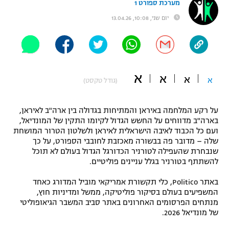
מערכת ספורט 1
"מחצית בשכונה" – פודקאסט
יום שני, 10:08, 13.04.26
אופניים
ספורט מוטורי
משתתפים וזוכים בפרסים
כדורמים
א
א
תקנון משתתפים וזוכים בפרסים
א
א
(גודל טקסט)
טניס
פוטבול אמריקאי NFL
תקנון עבור פעילות אלקטרה
על רקע המלחמה באיראן והמתיחות בגדולה בין ארה"ב לאיראן,
גיימינג E-Sports
בייסבול MLB
בארה"ב מדווחים על החשש הגדול לקיומו התקין של המונדיאל,
תקנון עבור פעילות ספורט 1 – "מרלן"
ועם כל הכבוד לאיבה הישראלית לאיראן ולשלטון הטרור המושחת
שלה – מדובר פה בבשורה מאכזבת לחובבי הספורט, על כך
ספורט אתגרי ואקסטרים
שנבחרת שהעפילה לטורניר הכדורגל הגדול בעולם לא תוכל
תנאי שימוש
להשתתף בטורניר בגלל עניינים פוליטיים.
אומנויות לחימה
באתר Politico, כלי תקשורת אמריקאי מוביל המדורג כאחד
מדיניות פרטיות
המשפיעים בעולם בסיקור פוליטיקה, ממשל ומדיניות חוץ,
גיימינג E-Sports
מנתחים הפרסומים האחרונים באתר סביב המשבר הגיאופוליטי
של מונדיאל 2026.
תקנון פעילות ספורט 1