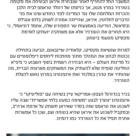
המשבר החל להחריף לאחר שנבחרת איראן הבטיחה את מקומה
בטורניר במרץ 2025, אך כניסתו של דונלד טראמפ לבית הלבן
והכרזת המלחמה שלו נגד המדינה לפני כחודש שינו את פני
הדברים לחלוטין. איראן, שהייתה אמורה לשחק בלוס אנג'לס
ובסיאטל, הודיעה באמצעות שר הספורט שלה, אחמד דוניאמלי, כי
היא תחרים את הטורניר אלא אם משחקיה יועתקו לאדמת
מקסיקו מטעמי ביטחון.
למרות שנשיאת מקסיקו, קלאודיה שיינבאום, הביעה בתחילה
נכונות לבחון את המהלך מתוך מחויבות ליחסים דיפלומטיים עם
כל מדינות העולם – היא הבהירה רשמית בסוף השבוע כי פיפ"א
החליטה סופית שלא להעתיק את המשחקים מארצות הברית, מה
שהותיר את טהרן במלכוד ואת אינפנטינו במרוץ נואש להצלת
הטורניר.
בכיר בכדורגל הצפון-אמריקאי ציין בשיחה עם "פוליטיקו" כי
אינפנטינו יצטרך לבצע "משימה כמעט בלתי אפשרית" שבה עליו
לשכנע את טראמפ שזה בסדר שאיראן תשחק על אדמת ארה"ב,
ובמקביל לשכנע את איראן שהיא בטוחה שם, שכן כל אפשרות
אחרת תפיל את כל הטורניר כמו דומינו.