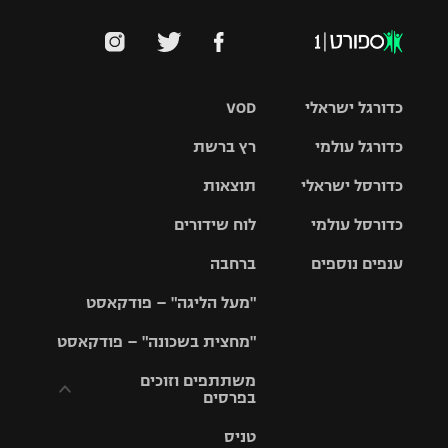
כדורגל ישראלי
VOD
כדורגל עולמי
רץ ברשת
ליגת העל
כדורסל ישראלי
תוצאות
ליגת
ליגה לאומית
האלופות
כדורסל עולמי
לוח שידורים
ליגת ווינר
סל
גביע הטוטו
ענפים נוספים
ברחבה
ליגה
NBA
אירופית
"מעל הליגה" – פודקאסט
ליגה לאומית
ליגיונרים
טניס
יורוליג
ליגה אנגלית
"מחצית בשכונה" – פודקאסט
כדורסל נשים
גביע המדינה
כדוריד
יורוקאפ
ליגה גרמנית
משתתפים וזוכים
בפרסים
מכבי תל
נבחרת
כדורעף
אביב
ישראל
ליגה
טניס
ספרדית