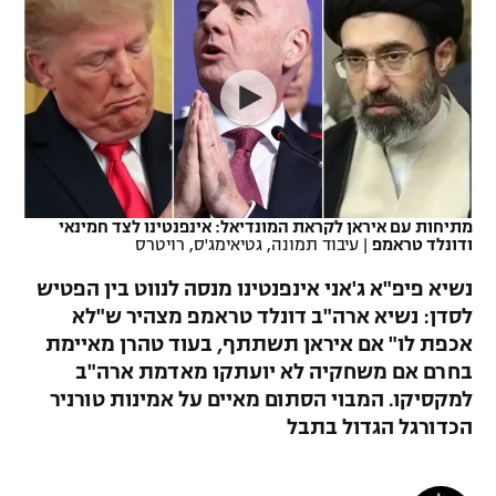
כדורסל נשים
נבחרת ישראל
יורוליג
ליגה ספרדית
טניס
VOD
מכבי תל אביב
מכבי חיפה
יורוקאפ
ליגה איטלקית
כדוריד
הפועל חולון
בית"ר ירושלים
רץ ברשת
ליגה צרפתית
כדורעף
הפועל ירושלים
מכבי תל אביב
ליגה הולנדית
שחייה
תוצאות
מתיחות עם איראן לקראת המונדיאל: אינפנטינו לצד חמינאי
דני אבדיה
הפועל תל אביב
ודונלד טראמפ
|
עיבוד תמונה, גטיאימג'ס, רויטרס
ליגה טורקית
ג'ודו
נשיא פיפ"א ג'אני אינפנטינו מנסה לנווט בין הפטיש
הפועל חיפה
לוח שידורים
לסדן: נשיא ארה"ב דונלד טראמפ מצהיר ש"לא
ליגה סינית
אגרוף
אכפת לו" אם איראן תשתתף, בעוד טהרן מאיימת
הפועל באר שבע
ליגה ברזילאית
בחרם אם משחקיה לא יועתקו מאדמת ארה"ב
ברחבה
ספורט אולימפי
למקסיקו. המבוי הסתום מאיים על אמינות טורניר
מכבי נתניה
ליגות נוספות
הכדורגל הגדול בתבל
UFC
"מעל הליגה" – פודקאסט
בני יהודה
היאבקות WWE