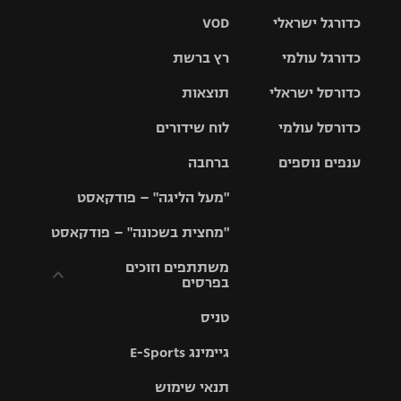
כדורגל ישראלי
VOD
כדורגל עולמי
רץ ברשת
ליגת העל
כדורסל ישראלי
תוצאות
ליגת
ליגה לאומית
האלופות
כדורסל עולמי
לוח שידורים
ליגת ווינר
סל
גביע הטוטו
ענפים נוספים
ברחבה
ליגה
NBA
אירופית
"מעל הליגה" – פודקאסט
ליגה לאומית
ליגיונרים
טניס
יורוליג
ליגה אנגלית
"מחצית בשכונה" – פודקאסט
כדורסל נשים
גביע המדינה
כדוריד
יורוקאפ
ליגה גרמנית
משתתפים וזוכים
בפרסים
מכבי תל
נבחרת
כדורעף
אביב
ישראל
ליגה
טניס
ספרדית
תקנון משתתפים
שחייה
הפועל חולון
מכבי חיפה
וזוכים בפרסים
גיימינג E-Sports
ליגה
איטלקית
ג'ודו
הפועל
בית"ר
תנאי שימוש
תקנון עבור פעילות