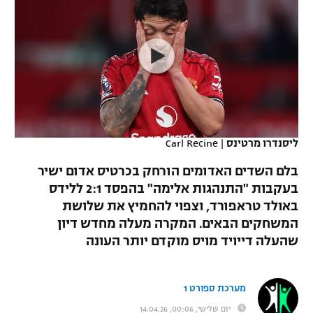
כדורסל נשים
נבחרת ישראל
יורוליג
ליגה ספרדית
טניס
VOD
מכבי תל אביב
מכבי חיפה
יורוקאפ
ליגה איטלקית
כדוריד
הפועל חולון
בית"ר ירושלים
רץ ברשת
ליגה צרפתית
כדורעף
הפועל ירושלים
מכבי תל אביב
ליגה הולנדית
שחייה
תוצאות
ליסנדרו מרטינס
|
Carl Recine
דני אבדיה
הפועל תל אביב
ליגה טורקית
בלם השדים האדומים הורחק בכרטיס אדום ישיר
ג'ודו
הפועל חיפה
בעקבות "התנהגות אלימה" בהפסד 2:1 ללידס
לוח שידורים
ליגה סינית
באולד טראפורד, וצפוי להחמיץ את שלושת
אגרוף
הפועל באר שבע
המשחקים הבאים. המקרה מעלה מחדש דיון
ליגה ברזילאית
ברחבה
שהעלה דייויד מויס מוקדם יותר העונה
ספורט אולימפי
מכבי נתניה
ליגות נוספות
UFC
"מעל הליגה" – פודקאסט
בני יהודה
מערכת ספורט 1
היאבקות WWE
יום שלישי, 00:06, 14.04.26