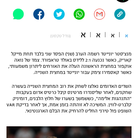
"מחצית בשכונה" – פודקאסט
אופניים
ספורט מוטורי
משתתפים וזוכים בפרסים
א
א
א
א
(גודל טקסט)
כדורמים
תקנון משתתפים וזוכים בפרסים
טניס
מנצ'סטר יונייטד רשמה הערב (שני) הפסד שני בלבד תחת מייקל
פוטבול אמריקאי NFL
קאריק, כאשר נכנעה 2:1 ללידס באולד טראפורד. צמד של נואה
תקנון עבור פעילות אלקטרה
אוקפור במחצית הראשונה העלה את האורחים ליתרון משמעותי,
גיימינג E-Sports
בייסבול MLB
כאשר קאסמירו צימק עבור יונייטד במחצית השנייה.
תקנון עבור פעילות ספורט 1 – "מרלן"
השדים האדומים נאלצו לשחק את רוב המחצית השנייה בעשרה
ספורט אתגרי ואקסטרים
תנאי שימוש
שחקנים, לאחר שליסנדרו מרטינס קיבל כרטיס אדום בעקבות
"התנהגות אלימה", כששמשך בשערו של חלוץ הלבנים, דומיניק
אומנויות לחימה
קלברט-לווין. המשיכה לא זוהתה בזמן אמת, אך לאחר בדיקת VAR
השופט פול טירני החליט להרחיק את הבלם הארגנטינאי.
מדיניות פרטיות
גיימינג E-Sports
תקנון פעילות ספורט 1