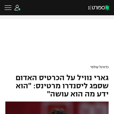
כדורגל ישראלי
ליגת העל
כדורגל עולמי
כדורגל עולמי
ליגה לאומית
גארי נוויל על הכרטיס האדום
ליגת האלופות
כדורסל ישראלי
גביע הטוטו
שספג ליסנדרו מרטינס: "הוא
ליגה אירופית
ידע מה הוא עושה"
ליגת ווינר סל
ליגיונרים
כדורסל עולמי
ליגה אנגלית
ליגה לאומית
גביע המדינה
NBA
ליגה גרמנית
ענפים נוספים