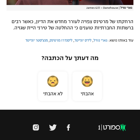
גארי נוויל
|
James Gill – Danehouse
הרחקתו של מרטינס צפויה לעורר מחדש את הדיון, כאשר רבים
ברשתות החברתיות טוענים כי ההחלטה של טירני היית שגויה.
עוד באותו נושא:
גארי נוויל
,
לידס יונייטד
,
ליסנדרו מרטינס
,
מנצ'סטר יונייטד
מה דעתך על הכתבה?
אהבתי
לא אהבתי