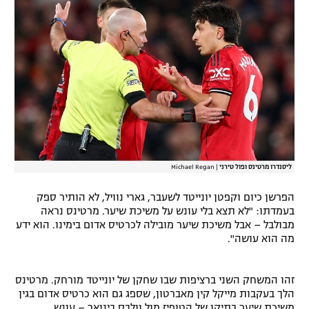
רשיון להקרנה פומבית לבית עסק
הצטרפות לחבילת הערוצים
לוח דרושים – ג'ובנט
תגיות
המגזין
ליסנדרו מרטינס ופול טירני
|
Michael Regan
הפרשן כיום וקפטן יונייטד לשעבר, גארי נוויל, לא הותיר ספק
בעמדתו: "לא תצא בלי עונש על משיכת שיער. מרטינס נראה
מבולבל – אבל משיכת שיער מובילה לכרטיס אדום בימינו. הוא ידע
מה הוא עושה".
זהו המשחק השני ברציפות שבו שחקן של יונייטד מורחק. מרטינס
הלך בעקבות מייקל קין מאברטון, שספג גם הוא כרטיס אדום בגין
משיכת שיער בתיקו של הטופיז מול וולבס בינואר – עונש