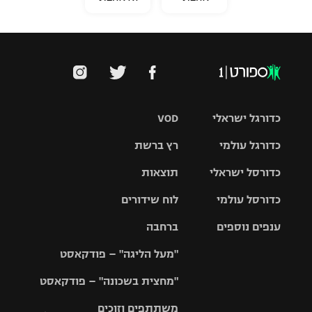
כדורגל ישראלי
VOD
כדורגל עולמי
רץ ברשת
ליגת העל
כדורסל ישראלי
תוצאות
ליגת
ליגה לאומית
האלופות
כדורסל עולמי
לוח שידורים
ליגת ווינר
סל
גביע הטוטו
ענפים נוספים
ברחבה
ליגה
NBA
אירופית
"מעל הליגה" – פודקאסט
ליגה לאומית
ליגיונרים
טניס
יורוליג
ליגה אנגלית
"מחצית בשכונה" – פודקאסט
כדורסל נשים
גביע המדינה
כדוריד
יורוקאפ
ליגה גרמנית
משתתפים וזוכים