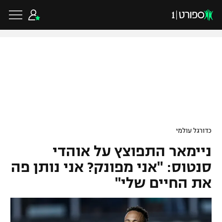
כדורגל ישראלי
ליגת העל
כדורגל עולמי
כדורגל עולמי
ליגה לאומית
ניימאר התפוצץ על אוהדי
ליגת האלופות
כדורסל ישראלי
גביע הטוטו
סנטוס: "אני מפונק? אני נותן פה
ליגה אירופית
את החיים שלי"
ליגת ווינר סל
ליגיונרים
כדורסל עולמי
ליגה אנגלית
ליגה לאומית
גביע המדינה
NBA
ליגה גרמנית
ענפים נוספים