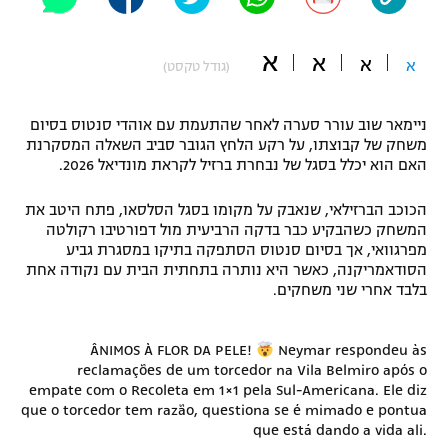
"מחצית בשכונה" – פודקאסט
אופניים
א
א
א
א
(גודל טקסט)
ספורט מוטורי
משתתפים וזוכים בפרסים
ניימאר שוב עורר סערה לאחר שהתעמת עם אוהדי סנטוס בסיום
כדורמים
משחק של קבוצתו, על רקע הלחץ הגובר סביב השאלה המסקרנת
תקנון משתתפים וזוכים בפרסים
טניס
האם הוא יכלל בסגל של נבחרת ברזיל לקראת מונדיאל 2026.
פוטבול אמריקאי NFL
תקנון עבור פעילות אלקטרה
הכוכב הברזילאי, שנאבק על מקומו בסגל הסלסאו, פתח היטב את
גיימינג E-Sports
המשחק כשהבקיע כבר בדקה הרביעית מול דפורטיבו רקולטה
בייסבול MLB
תקנון עבור פעילות ספורט 1 – "מרלן"
מפרגוואי, אך בסיום סנטוס הסתפקה בתיקו במסגרת גביע
הסודאמריקנה, כאשר היא נותרה בתחתית הבית עם נקודה אחת
ספורט אתגרי ואקסטרים
בלבד אחרי שני משחקים.
תנאי שימוש
אומנויות לחימה
ÂNIMOS À FLOR DA PELE!
Neymar respondeu às
מדיניות פרטיות
reclamações de um torcedor na Vila Belmiro após o
גיימינג E-Sports
empate com o Recoleta em 1×1 pela Sul-Americana. Ele diz
que o torcedor tem razão, questiona se é mimado e pontua
תקנון פעילות ספורט 1
que está dando a vida ali.