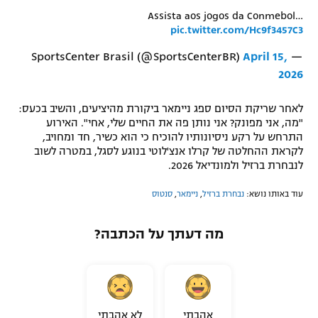
Assista aos jogos da Conmebol…
רשיון להקרנה פומבית לבית עסק
pic.twitter.com/Hc9f3457C3
הצטרפות לחבילת הערוצים
April 15,
— SportsCenter Brasil (@SportsCenterBR)
2026
לוח דרושים – ג'ובנט
לאחר שריקת הסיום ספג ניימאר ביקורת מהיציעים, והשיב בכעס:
תגיות
"מה, אני מפונק? אני נותן פה את החיים שלי, אחי". האירוע
התרחש על רקע ניסיונותיו להוכיח כי הוא כשיר, חד ומחויב,
לקראת ההחלטה של קרלו אנצ'לוטי בנוגע לסגל, במטרה לשוב
המגזין
לנבחרת ברזיל ולמונדיאל 2026.
עוד באותו נושא:
נבחרת ברזיל
,
ניימאר
,
סנטוס
מה דעתך על הכתבה?
אהבתי
לא אהבתי