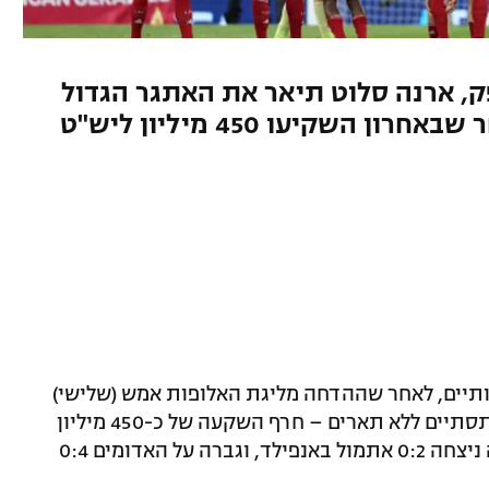
ק, ארנה סלוט תיאר את האתגר הגדול
של האדומים בקיץ הקרוב, לאחר שבאחרון השקיעו 450 מיליון ליש"ט
ותיים, לאחר שההדחה מליגת האלופות אמש (שלישי)
בידי פריז סן ז'רמן הבטיחה כי עונת 2025 תסתיים ללא תארים – חרף השקעה של כ-450 מיליון
ליש"ט ברכש בקיץ האחרון. אלופת אירופה ניצחה 0:2 אתמול באנפילד, וגברה על האדומים 0:4