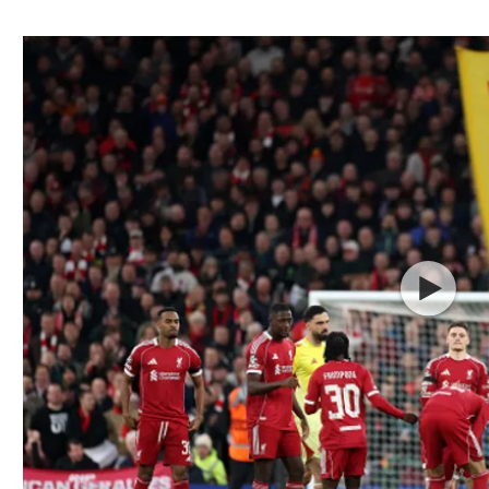
ל אביב
ליגה טורקית
תל אביב
ליגה סינית
חיפה
ליגה ברזילאית
באר שבע
ליגות נוספות
תניה
דה