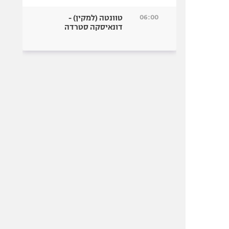
06:00
טוונטה (למקין) -
דונאיסקה סטרדה