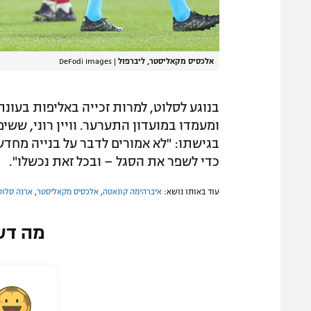
אלכסיס מקאליסטר, ליברפול
|
DeFodi Images
בנוגע לסלוט, למרות זכייה באליפות בעונ
ומעמדו במועדון התערער. וויין רוני, ששי
בגישתו: "לא אמורים לדבר על בנייה מחדש
כדי לשפר את הסגל – ובכל זאת נכשלו".
עוד באותו נושא:
איברהימה קונאטה
,
אלכסיס מקאליסטר
,
ארנה סלוט
מה דע