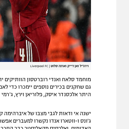
וירג'יל ואן דייק וארנה סלוט
|
Liverpool FC
מוחמד סלאח ואנדי רוברטסון הוותיקים יהי
גם שחקנים בכירים נוספים יימכרו כדי ל
היתר אלכסנדר איסק, פלוריאן וירץ, ג'רמי 
ישנה אי ודאות לגבי מצבו של איברהימה ק
ג'ונס ו-ווטארו אנדו נקשרו למעברים אפשרי
האדומים, ואלכסיס מקאליסטר כבר הוזכר 