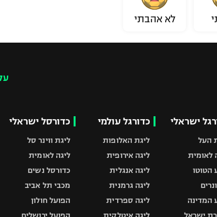
י
לא אהבתי
עק
רגל ישראלי
כדורגל עולמי
כדורסל ישראלי
 העל
ליגת האלופות
ליגת ווינר סל
 לאומית
ליגה אירופית
ליגה לאומית
 הטוטו
ליגה אנגלית
כדורסל נשים
ונרים
ליגה גרמנית
מכבי תל אביב
 המדינה
ליגה ספרדית
הפועל חולון
ת ישראל
ליגה איטלקית
הפועל ירושלים