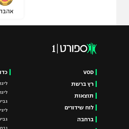
אהבת
VOD
כדו
רץ ברשת
ליגת
ליגה
תוצאות
גביע
לוח שידורים
ליגי
ברחבה
גביע
נבחר