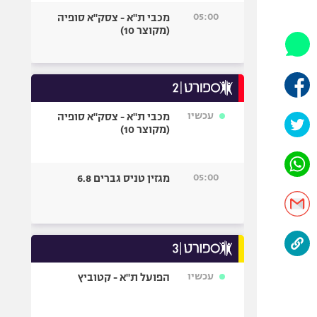
היאבקות WWE
05:00
מכבי ת"א - צסק"א סופיה
אופניים
(מקוצר 10)
ספורט מוטורי
כדורמים
פוטבול אמריקאי NFL
בייסבול MLB
עכשיו
מכבי ת"א - צסק"א סופיה
(מקוצר 10)
ספורט אתגרי
ואקסטרים
אומנויות לחימה
05:00
מגזין טניס גברים 6.8
גיימינג E-Sports
עכשיו
הפועל ת"א - קטוביץ