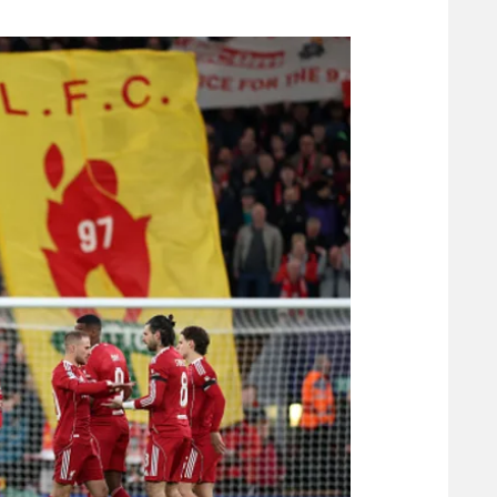
משתתפים וזוכים בפרסים
מכבי ת
הפועל 
תקנון משתתפים וזוכים בפרסים
הפועל 
תקנון עבור פעילות אלקטרה
הפועל 
תקנון עבור פעילות ספורט 1 – "מרלן"
מכבי נ
טניס
בני יהו
גיימינג E-Sports
תנאי שימוש
מדיניות פרטיות
תקנון פעילות ספורט 1
רשיון להקרנה פומבית לבית עסק
הצטרפות לחבילת הערוצים
לוח דרושים – ג'ובנט
תגיות