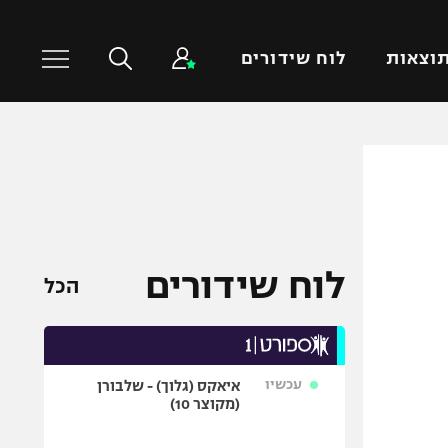
וצאות
לוח שידורים
כדורסל עולמי
ענפים נוספים
NBA
טניס
יורוליג
כדוריד
יורוקאפ
כדורעף
לוח שידורים
הכל
שחייה
ג'ודו
אגרוף
עכשיו
איאקס (גלוך) - שלבורן
ספורט אולימפי
(מקוצר 10)
UFC