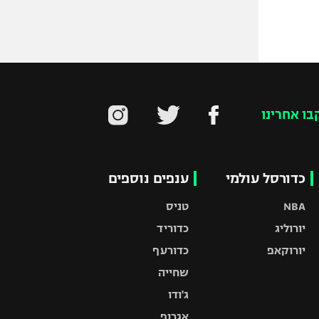
בו אחרינו
כדורסל עולמי
ענפים נוספים
NBA
טניס
יורוליג
כדוריד
יורוקאפ
כדורעף
שחייה
ג'ודו
אגרוף