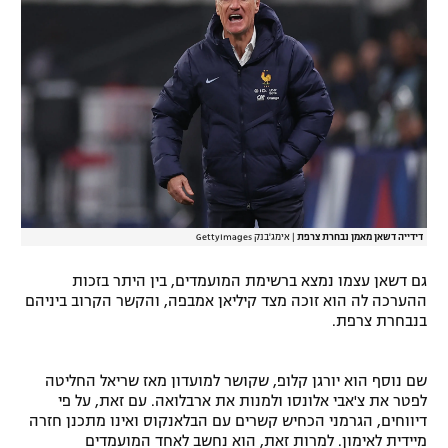
רשיון להקרנה פומבית לבית עסק
הצטרפות לחבילת הערוצים
לוח דרושים – ג'ובנט
תגיות
המגזין
דידייה דשאן מאמן נבחרת צרפת
|
אימג'בנק GettyImages
גם דשאן עצמו נמצא ברשימת המועמדים, בין היתר בזכות
ההערכה לה הוא זוכה מצד קיליאן אמבפה, והקשר הקרוב ביניהם
בנבחרת צרפת.
שם נוסף הוא יורגן קלופ, שקושר למועדון מאז שריאל החליטה
לפטר את צ'אבי אלונסו ולמנות את ארבלואה. עם זאת, על פי
דיווחים, הגרמני הכחיש קשרים עם הבלאנקוס ואינו מתכנן חזרה
מיידית לאימון. למרות זאת, הוא נחשב לאחד המועמדים