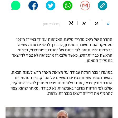
"מחצית בשכונה" – פודקאסט
אופניים
א
א
א
ספורט מוטורי
א
משתתפים וזוכים בפרסים
(גודל טקסט)
כדורמים
ההדחה של ריאל מדריד מליגת האלופות על ידי באיירן מינכן
תקנון משתתפים וזוכים בפרסים
טניס
מעמיקה את המשבר במועדון, שבדרך להשלים עונה שנייה
פוטבול אמריקאי NFL
ברציפות ללא תואר. לפי דיווח של "מונדו דפורטיבו", השינוי
תקנון עבור פעילות אלקטרה
הראשון כבר יתרחש, כאשר אלבארו ארבלואה לא צפוי להישאר
גיימינג E-Sports
בתפקיד המאמן.
בייסבול MLB
תקנון עבור פעילות ספורט 1 – "מרלן"
במועדון כבר החלה עבודה על מציאת מאמן חדש לעונה הבאה,
ספורט אתגרי ואקסטרים
כאשר מספר שמות בכירים נמצאים על הפרק. בין המועמדים
תנאי שימוש
הוזכר זינדין זידאן, אותו פלורנטינו פרס מעוניין להשיב לתפקיד,
אומנויות לחימה
אולם לפי הדיווח מדובר באפשרות לא סבירה, מאחר שהוא צפוי
להחליף את דידייה דשאן בנבחרת צרפת.
מדיניות פרטיות
גיימינג E-Sports
תקנון פעילות ספורט 1