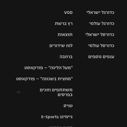
כדורגל ישראלי
VOD
כדורגל עולמי
רץ ברשת
ליגת העל
כדורסל ישראלי
תוצאות
ליגת
ליגה לאומית
האלופות
כדורסל עולמי
לוח שידורים
ליגת ווינר
סל
גביע הטוטו
ענפים נוספים
ברחבה
ליגה
NBA
אירופית
"מעל הליגה" – פודקאסט
ליגה לאומית
ליגיונרים
טניס
יורוליג
ליגה אנגלית
"מחצית בשכונה" – פודקאסט
כדורסל נשים
גביע המדינה
כדוריד
יורוקאפ
ליגה גרמנית
משתתפים וזוכים
בפרסים
מכבי תל
נבחרת
כדורעף
אביב
ישראל
ליגה
טניס
ספרדית
תקנון משתתפים
שחייה
הפועל חולון
מכבי חיפה
וזוכים בפרסים
גיימינג E-Sports
ליגה
איטלקית
ג'ודו