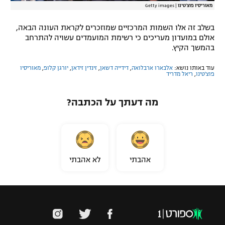
מאוריסיו פוצ'טינו
|
Getty images
בשלב זה אלו השמות המרכזיים שמוזכרים לקראת העונה הבאה,
אולם במועדון מעריכים כי רשימת המועמדים עשויה להתרחב
בהמשך הקיץ.
עוד באותו נושא:
אלבארו ארבלואה
,
דידייה דשאן
,
זינדין זידאן
,
יורגן קלופ
,
מאוריסיו
פוצ'טינו
,
ריאל מדריד
מה דעתך על הכתבה?
אהבתי
לא אהבתי