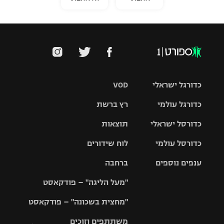
כדורגל ישראלי
VOD
כדורגל עולמי
רץ ברשת
ליגת העל
כדורסל ישראלי
תוצאות
ליגת
ליגה לאומית
האלופות
כדורסל עולמי
לוח שידורים
ליגת ווינר
סל
גביע הטוטו
ענפים נוספים
ברחבה
ליגה
NBA
אירופית
"מעל הליגה" – פודקאסט
ליגה לאומית
ליגיונרים
טניס
יורוליג
ליגה אנגלית
"מחצית בשכונה" – פודקאסט
כדורסל נשים
גביע המדינה
כדוריד
יורוקאפ
ליגה גרמנית
משתתפים וזוכים