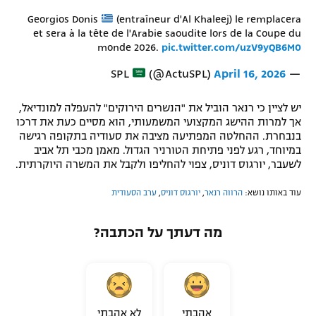
רשיון להקרנה פומבית לבית עסק
Georgios Donis
(entraîneur d'Al Khaleej) le remplacera
et sera à la tête de l'Arabie saoudite lors de la Coupe du
monde 2026.
pic.twitter.com/uzV9yQB6M0
הצטרפות לחבילת הערוצים
(@ActuSPL)
April 16, 2026
— SPL
לוח דרושים – ג'ובנט
יש לציין כי רנאר הוביל את "הנשרים הירוקים" להעפלה למונדיאל,
תגיות
אך למרות ההישג המקצועי המשמעותי, הוא מסיים כעת את דרכו
בנבחרת. ההחלטה המפתיעה מציבה את סעודיה בתקופה רגישה
במיוחד, רגע לפני פתיחת הטורניר הגדול. מאמן מכבי תל אביב
המגזין
לשעבר, יורגוס דוניס, צפוי להחליפו ולקבל את המשרה היוקרתית.
עוד באותו נושא:
הרווה רנאר
,
יורגוס דוניס
,
ערב הסעודית
מה דעתך על הכתבה?
אהבתי
לא אהבתי