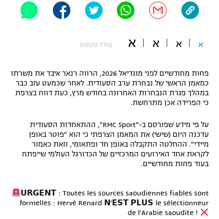
"מחצית בשכונה" – פודקאסט
אופניים
א
א
א
ספורט מוטורי
א
משתתפים וזוכים בפרסים
(גודל טקסט)
כדורמים
פחות מחודשיים לפני מונדיאל 2026, הרווה רנאר איבד את משרתו
תקנון משתתפים וזוכים בפרסים
טניס
כמאמן הראשי של נבחרת ערב הסעודית. לאחר שכמעט עזב כבר
פוטבול אמריקאי NFL
במהלך פגרת הנבחרות האחרונה בחודש מרץ, כעת דווח בצרפת
תקנון עבור פעילות אלקטרה
כי הפרידה אכן מתרחשת.
גיימינג E-Sports
בייסבול MLB
תקנון עבור פעילות ספורט 1 – "מרלן"
על פי מידע שפורסם ב-"RMC Sport", ההתאחדות הסעודית
עדכנה היום (שישי) את המאמן הצרפתי כי הוא "פוטר באופן
ספורט אתגרי ואקסטרים
מיידי". ההחלטה התקבלה באופן חד ופתאומי, וזאת כאמור
תנאי שימוש
לקראת אחד האירועים המרכזיים של הכדורגל העולמי שייפתח
אומנויות לחימה
בעוד פחות מחודשיים.
מדיניות פרטיות
גיימינג E-Sports
𝗨𝗥𝗚𝗘𝗡𝗧 : Toutes les sources saoudiennes fiables sont
formelles : Hervé Renard 𝗡'𝗘𝗦𝗧 𝗣𝗟𝗨𝗦 le sélectionneur
תקנון פעילות ספורט 1
de l'Arabie saoudite !