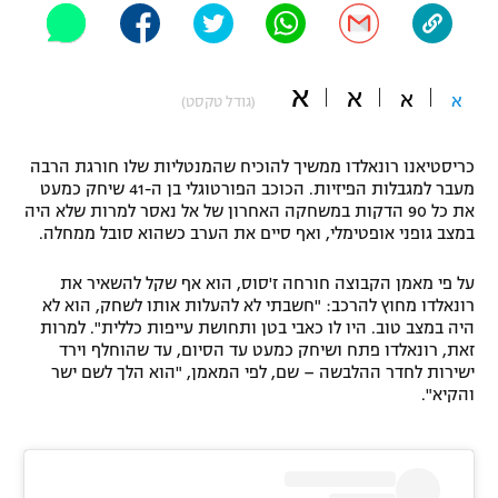
"מחצית בשכונה" – פודקאסט
אופניים
א
א
א
ספורט מוטורי
א
משתתפים וזוכים בפרסים
(גודל טקסט)
כדורמים
כריסטיאנו רונאלדו ממשיך להוכיח שהמנטליות שלו חורגת הרבה
תקנון משתתפים וזוכים בפרסים
טניס
מעבר למגבלות הפיזיות. הכוכב הפורטוגלי בן ה-41 שיחק כמעט
פוטבול אמריקאי NFL
את כל 90 הדקות במשחקה האחרון של אל נאסר למרות שלא היה
תקנון עבור פעילות אלקטרה
במצב גופני אופטימלי, ואף סיים את הערב כשהוא סובל ממחלה.
גיימינג E-Sports
בייסבול MLB
תקנון עבור פעילות ספורט 1 – "מרלן"
על פי מאמן הקבוצה חורחה ז'סוס, הוא אף שקל להשאיר את
רונאלדו מחוץ להרכב: "חשבתי לא להעלות אותו לשחק, הוא לא
ספורט אתגרי ואקסטרים
היה במצב טוב. היו לו כאבי בטן ותחושת עייפות כללית". למרות
תנאי שימוש
זאת, רונאלדו פתח ושיחק כמעט עד הסיום, עד שהוחלף וירד
אומנויות לחימה
ישירות לחדר ההלבשה – שם, לפי המאמן, "הוא הלך לשם ישר
והקיא".
מדיניות פרטיות
גיימינג E-Sports
תקנון פעילות ספורט 1