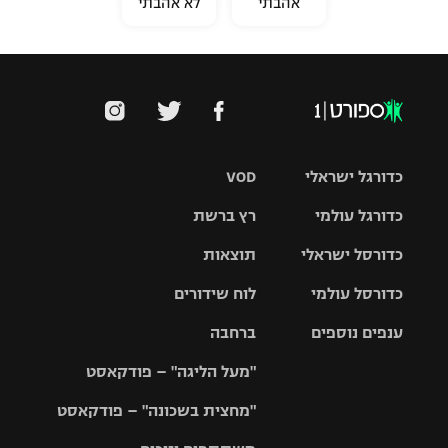
אהבתי
לא אהבתי
כדורגל ישראלי
VOD
כדורגל עולמי
רץ ברשת
ליגת העל
כדורסל ישראלי
תוצאות
ליגת
ליגה לאומית
האלופות
כדורסל עולמי
לוח שידורים
ליגת ווינר
סל
גביע הטוטו
ענפים נוספים
ברחבה
ליגה
NBA
אירופית
"מעל הליגה" – פודקאסט
ליגה לאומית
ליגיונרים
טניס
יורוליג
ליגה אנגלית
"מחצית בשכונה" – פודקאסט
כדורסל נשים
גביע המדינה
כדוריד
יורוקאפ
ליגה גרמנית