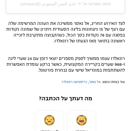
פוסט משותף על ידי ‏‎نادي النصر السعودي‎‏ (@‏‎alnassr‎‏)
לצד האירוע החריג, אל נאסר ממשיכה את העונה המרשימה שלה
עם רצף של 15 ניצחונות בליגה הסעודית ויתרון של שמונה נקודות
בפסגה עם 76 נקודות בסך הכול, כשהקבוצה מתקרבת לזכייה
ראשונה בתואר מאז הגעתו של רונאלדו.
רונאלדו עצמו ממשיך לספק מספרים יוצאי דופן עם 24 שערי ליגה
ו-968 שערים בקריירה המקצועית, כאשר ברקע עומדת האפשרות
להשתתפות במונדיאל שישי עם נבחרת פורטוגל.
עוד באותו נושא:
אל נאסר
,
כריסטיאנו רונאלדו
מה דעתך על הכתבה?