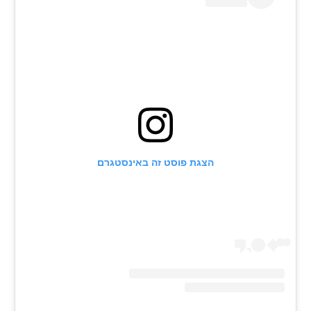
רשיון להקרנה פומבית לבית עסק
הצטרפות לחבילת הערוצים
לוח דרושים – ג'ובנט
תגיות
המגזין
הצגת פוסט זה באינסטגרם