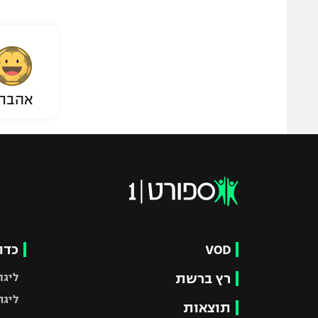
אהבת
VOD
כדו
רץ ברשת
ליגת
ליגה
תוצאות