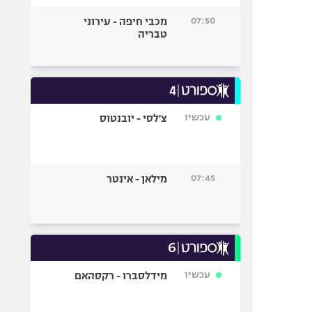
07:50
מכבי חיפה - עירוני
טבריה
עכשיו
צ'לסי - יובנטוס
07:45
מילאן - אינטר
עכשיו
מידלסברו - רקסהאם