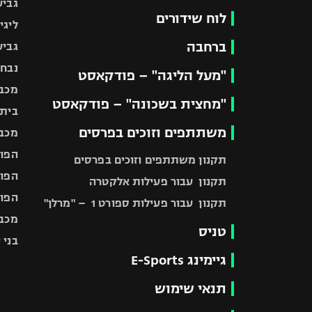
גביע
לוח שידורים
ליגי
ברחבה
גביע
נבחר
"מעל הליגה" – פודקאסט
מכבי
"מחצית בשכונה" – פודקאסט
בית"
משתתפים וזוכים בפרסים
מכבי
הפוע
תקנון משתתפים וזוכים בפרסים
הפוע
תקנון עבור פעילות אלקטרה
הפוע
תקנון עבור פעילות ספורט 1 – "מרלן"
מכבי
טניס
בני 
גיימינג E-Sports
תנאי שימוש