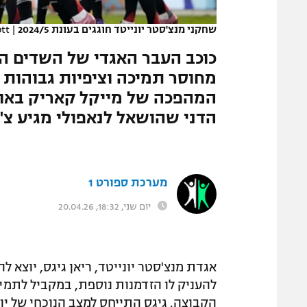
המגזין
שחקני מנצ'סטר יונייטד חוגגים בעונת 2024/5
|
tt
כוכב העבר האגדי של השדים ה
מחוסר תמיכה וציפיות גבוהות מ
המהפכה של מייקל קאריק באול
הדני שהושאל לנאפולי מגיע צ'
מערכת ספורט 1
יום שני, 18:32, 20.04.26
אגדת מנצ'סטר יונייטד, ריאן גיגס, יוצא ל
להעניק לו הזדמנות נוספת, במקביל לתמי
הקבוצה. גיגס התייחס למצב הנוכחי של י