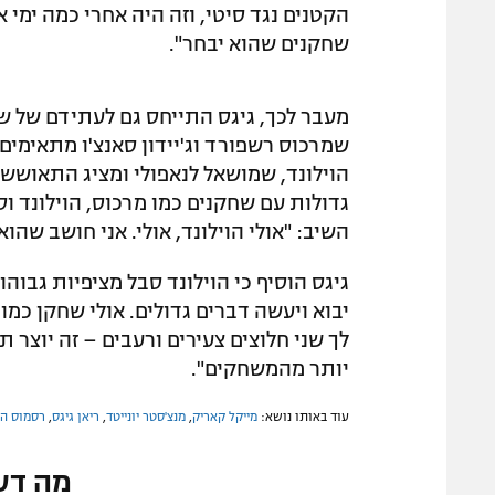
הקטנים נגד סיטי, וזה היה אחרי כמה ימי
שחקנים שהוא יבחר".
מעבר לכך, גיגס התייחס גם לעתידם של ש
שמרכוס רשפורד וג'יידון סאנצ'ו מתאימים 
הוילונד, שמושאל לנאפולי ומציג התאושש
גדולות עם שחקנים כמו מרכוס, הוילונד וס
השיב: "אולי הוילונד, אולי. אני חושב שהו
גיגס הוסיף כי הוילונד סבל מציפיות גבוה
יבוא ויעשה דברים גדולים. אולי שחקן כמו 
לך שני חלוצים צעירים ורעבים – זה יוצר 
יותר מהמשחקים".
עוד באותו נושא:
מייקל קאריק
,
מנצ'סטר יונייטד
,
ריאן גיגס
,
רסמוס הו
מה דע