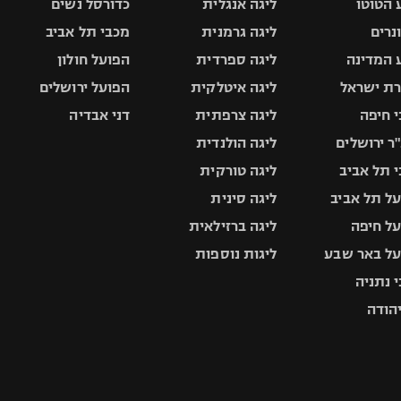
 הטוטו
ליגה אנגלית
כדורסל נשים
ונרים
ליגה גרמנית
מכבי תל אביב
 המדינה
ליגה ספרדית
הפועל חולון
ת ישראל
ליגה איטלקית
הפועל ירושלים
 חיפה
ליגה צרפתית
דני אבדיה
ר ירושלים
ליגה הולנדית
 תל אביב
ליגה טורקית
ל תל אביב
ליגה סינית
ל חיפה
ליגה ברזילאית
ל באר שבע
ליגות נוספות
 נתניה
יהודה