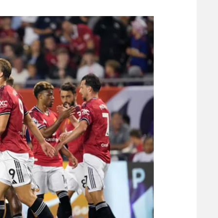
משתתפים וזוכים בפרסים
מכבי ת
הפועל 
תקנון משתתפים וזוכים בפרסים
הפועל 
תקנון עבור פעילות אלקטרה
הפועל 
תקנון עבור פעילות ספורט 1 – "מרלן"
מכבי נ
טניס
בני יהו
גיימינג E-Sports
תנאי שימוש
מדיניות פרטיות
תקנון פעילות ספורט 1
רשיון להקרנה פומבית לבית עסק
הצטרפות לחבילת הערוצים
לוח דרושים – ג'ובנט
תגיות