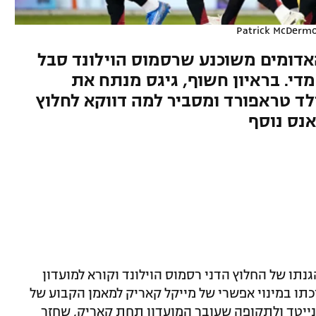
Patrick McDermo
אדומים משוכנע שרסמוס הוילונד סבל
די. בראיון חשוף, גיגס מנתח את
ד טראפורד ומסביר למה דווקא לחלוץ
אנס נוסף
הגנתו של החלוץ הדני רסמוס הוילונד וקורא למועדון
כתו במינוי אפשרי של מייקל קאריק למאמן הקבוע של
ונייטד ולתקופה שעובר המועדון תחת קאריק, שחזר