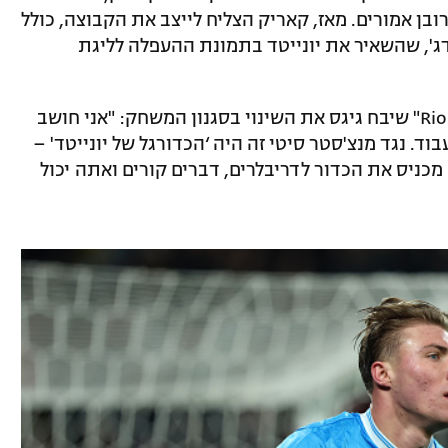
ובן אמורים. מאז, קאריק הצליח לייצב את הקבוצה, כולל
מפורד ברידג', שהשאיר את יונייטד בתמונת ההעפלה לליגת
בראיון לפודקאסט-"Rio Ferdinand Presents" שיבח גיגס את השינוי בסגנון המשחק: "אני חושב
. נגד מנצ'סטר סיטי זה היה ‘הכדורגל של יונייטד' –
כניס את הכדור לדריבלרים, דברים קורים ואתה יכול