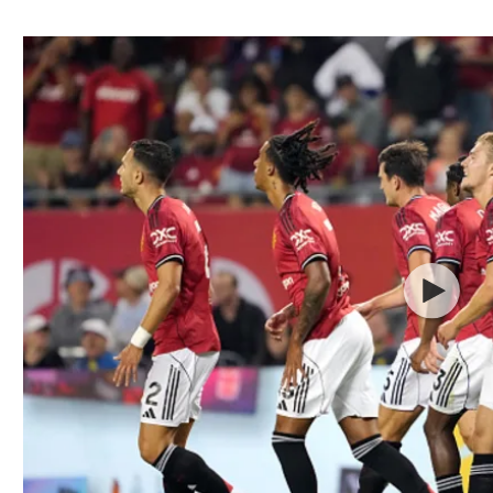
ל אביב
ליגה טורקית
תל אביב
ליגה סינית
חיפה
ליגה ברזילאית
באר שבע
ליגות נוספות
תניה
דה