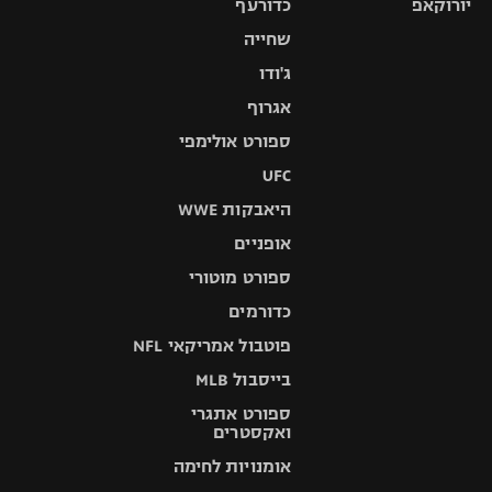
יורוקאפ
כדורעף
שחייה
ג'ודו
אגרוף
ספורט אולימפי
UFC
היאבקות WWE
אופניים
ספורט מוטורי
כדורמים
פוטבול אמריקאי NFL
בייסבול MLB
ספורט אתגרי
ואקסטרים
אומנויות לחימה