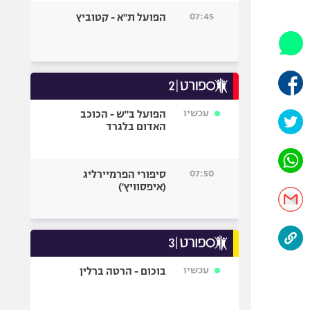
היאבקות WWE
07:45
הפועל ת"א - קטוביץ
אופניים
ספורט מוטורי
כדורמים
פוטבול אמריקאי NFL
בייסבול MLB
עכשיו
הפועל ב"ש - הכוכב
האדום בלגרד
ספורט אתגרי
ואקסטרים
אומנויות לחימה
07:50
סיפורי הפרמיירליג
גיימינג E-Sports
(איפסוויץ')
עכשיו
בוכום - הרטה ברלין