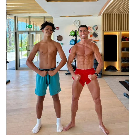
רשיון להקרנה פומבית לבית עסק
הצטרפות לחבילת הערוצים
לוח דרושים – ג'ובנט
תגיות
המגזין