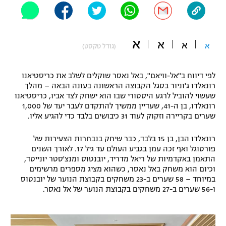
"מחצית בשכונה" – פודקאסט
אופניים
א
א
א
ספורט מוטורי
א
משתתפים וזוכים בפרסים
(גודל טקסט)
כדורמים
לפי דיווח ב"אל-וויאם", באל נאסר שוקלים לשלב את כריסטיאנו
תקנון משתתפים וזוכים בפרסים
טניס
רונאלדו ג'וניור בסגל הקבוצה הראשונה בעונה הבאה – מהלך
פוטבול אמריקאי NFL
שעשוי להוביל לרגע היסטורי שבו הוא ישחק לצד אביו, כריסטיאנו
תקנון עבור פעילות אלקטרה
רונאלדו, בן ה-41, שעדיין ממשיך להתקדם לעבר יעד של 1,000
גיימינג E-Sports
שערים בקריירה וזקוק לעוד 31 כיבושים בלבד כדי להגיע אליו.
בייסבול MLB
תקנון עבור פעילות ספורט 1 – "מרלן"
רונאלדו הבן, בן 15 בלבד, כבר שיחק בנבחרות הצעירות של
ספורט אתגרי ואקסטרים
פורטוגל ואף זכה עמן בגביע העולם עד גיל 17. לאורך השנים
תנאי שימוש
התאמן באקדמיות של ריאל מדריד, יובנטוס ומנצ'סטר יונייטד,
אומנויות לחימה
וכיום הוא משחק באל נאסר, כשהוא מציג מספרים מרשימים
במיוחד – 58 שערים ב-23 משחקים בקבוצת הנוער של יובנטוס
מדיניות פרטיות
ו-56 שערים ב-27 משחקים בקבוצת הנוער של אל נאסר.
גיימינג E-Sports
תקנון פעילות ספורט 1