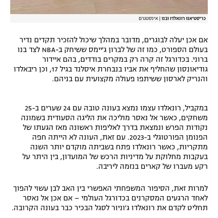
כריסטיאנו רונאלדו ובנו
|
אינסטגרם
אם אכן יעלה לבוגרים, מדובר במהלך שיכול להזכיר תקדים נדיר
בעולם הספורט, כמו זה של לברון ג'יימס ששיחק ב-NBA לצד בנו
ברוני. בכדורגל זה קרה רק במקרים בודדים, בהם איידור
גודיאונסון שהחליף את אביו בנבחרת איסלנד בגיל 17, וכן ריבאלדו
והנריק לארסון ששיתפו פעולה מקצועית עם בניהם.
במקביל, רונאלדו עצמו נמצא בעונה טובה עם 24 שערים ב-25
משחקים, כאשר אל נאסר מוליכה את הליגה הסעודית בשמונה
נקודות הפרש ונמצאת בדרך לאליפות ראשונה מאז הגעתו של
הפנומן הפורטוגלי ב-2023. עם זאת, העונה לא הייתה חפה
מתקריות, כאשר רונאלדו פתח בשביתה מוקדם יותר השנה
בעקבות מחלוקת על מדיניות הרכש של המועדון, בין היתר על
רקע מעברו של קארים בנזמה ליריבה.
למרות זאת, הסיפור המשפחתי האפשרי בין האב לבן עשוי להפוך
לאחד הרגעים המסקרנים בכדורגל העולמי – אם אכן אל נאסר
תחליט לקדם את רונאלדו ג'וניור לסגל הבכיר כבר בעונה הקרובה.