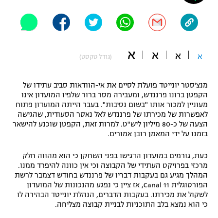
"מחצית בשכונה" – פודקאסט
אופניים
ספורט מוטורי
משתתפים וזוכים בפרסים
א
א
א
א
(גודל טקסט)
כדורמים
תקנון משתתפים וזוכים בפרסים
טניס
מנצ'סטר יונייטד פועלת לסיים את אי-הוודאות סביב עתידו של
פוטבול אמריקאי NFL
הקפטן ברונו פרננדש, ומעבירה מסר ברור שלפיו המועדון אינו
תקנון עבור פעילות אלקטרה
מעוניין למכור אותו "בשום נסיבות". בעבר הייתה המועדון פתוח
גיימינג E-Sports
בייסבול MLB
לאפשרות של מכירתו של פרננדש לאל נאסר הסעודית, שהגישה
תקנון עבור פעילות ספורט 1 – "מרלן"
הצעה של כ-80 מיליון ליש"ט. למרות זאת, הקפטן שוכנע להישאר
בזמנו על ידי המאמן רובן אמורים.
ספורט אתגרי ואקסטרים
תנאי שימוש
כעת, גורמים במועדון הדגישו בפני השחקן כי הוא מהווה חלק
אומנויות לחימה
מרכזי בפרויקט העתידי של הקבוצה וכי אין כוונה להיפרד ממנו.
המהלך מגיע גם בעקבות דבריו של פרננדש בחודש דצמבר לרשת
מדיניות פרטיות
גיימינג E-Sports
הפורטוגלית Canal 11, אז ציין כי נפגע מהנכונות של המועדון
לשקול את מכירתו. בעקבות הדברים, הנהלת יונייטד הבהירה לו
כי הוא נמצא בלב התוכניות לבניית קבוצה מצליחה.
תקנון פעילות ספורט 1