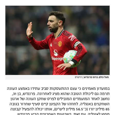
רשיון להקרנה פומבית לבית עסק
הצטרפות לחבילת הערוצים
לוח דרושים – ג'ובנט
תגיות
המגזין
מעל כולם. ברונו פרננדש
|
רויטרס
במועדון מאמינים כי עצם ההתעסקות סביב עתידו באמצע העונה
תרמה גם ליכולת הטובה שהוא מציג לאחרונה. פרננדש, בן 31,
נחשב לאחד המועמדים המובילים לפרס שחקן העונה של ארגון
השחקנים באנגליה. לחוזהו של הקפטן קיים סעיף שחרור בגובה
65 מיליון יורו (כ־56.5 מיליון ליש"ט), אותו יכולה להפעיל קבוצה
מחוץ לאנגליה. עם זאת, בשבועות האחרונים הביע פרננדש