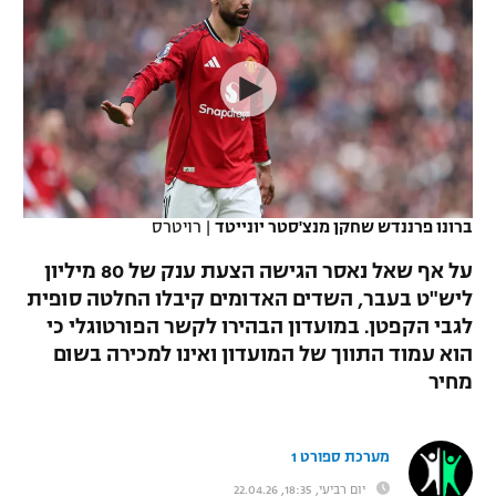
כדורסל נשים
נבחרת ישראל
יורוליג
ליגה ספרדית
טניס
VOD
מכבי תל אביב
מכבי חיפה
יורוקאפ
ליגה איטלקית
כדוריד
הפועל חולון
בית"ר ירושלים
רץ ברשת
ליגה צרפתית
כדורעף
הפועל ירושלים
מכבי תל אביב
ליגה הולנדית
שחייה
תוצאות
ברונו פרננדש שחקן מנצ'סטר יונייטד
|
רויטרס
דני אבדיה
הפועל תל אביב
ליגה טורקית
על אף שאל נאסר הגישה הצעת ענק של 80 מיליון
ג'ודו
הפועל חיפה
ליש"ט בעבר, השדים האדומים קיבלו החלטה סופית
לוח שידורים
ליגה סינית
לגבי הקפטן. במועדון הבהירו לקשר הפורטוגלי כי
אגרוף
הפועל באר שבע
הוא עמוד התווך של המועדון ואינו למכירה בשום
ליגה ברזילאית
ברחבה
מחיר
ספורט אולימפי
מכבי נתניה
ליגות נוספות
UFC
"מעל הליגה" – פודקאסט
בני יהודה
מערכת ספורט 1
היאבקות WWE
יום רביעי, 18:35, 22.04.26