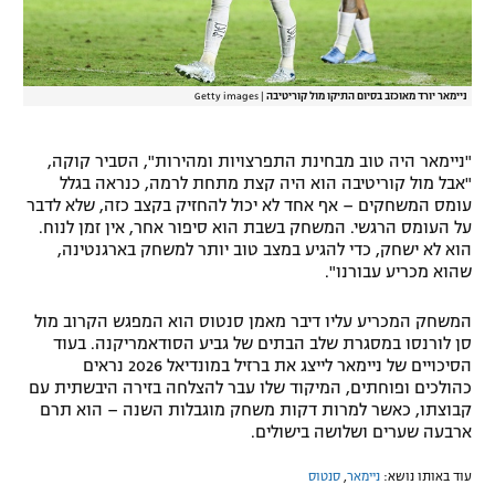
ניימאר יורד מאוכזב בסיום התיקו מול קוריטיבה
|
Getty images
"ניימאר היה טוב מבחינת התפרצויות ומהירות", הסביר קוקה,
"אבל מול קוריטיבה הוא היה קצת מתחת לרמה, כנראה בגלל
עומס המשחקים – אף אחד לא יכול להחזיק בקצב כזה, שלא לדבר
על העומס הרגשי. המשחק בשבת הוא סיפור אחר, אין זמן לנוח.
הוא לא ישחק, כדי להגיע במצב טוב יותר למשחק בארגנטינה,
שהוא מכריע עבורנו".
המשחק המכריע עליו דיבר מאמן סנטוס הוא המפגש הקרוב מול
סן לורנסו במסגרת שלב הבתים של גביע הסודאמריקנה. בעוד
הסיכויים של ניימאר לייצג את ברזיל במונדיאל 2026 נראים
כהולכים ופוחתים, המיקוד שלו עבר להצלחה בזירה היבשתית עם
קבוצתו, כאשר למרות דקות משחק מוגבלות השנה – הוא תרם
ארבעה שערים ושלושה בישולים.
עוד באותו נושא:
ניימאר
,
סנטוס