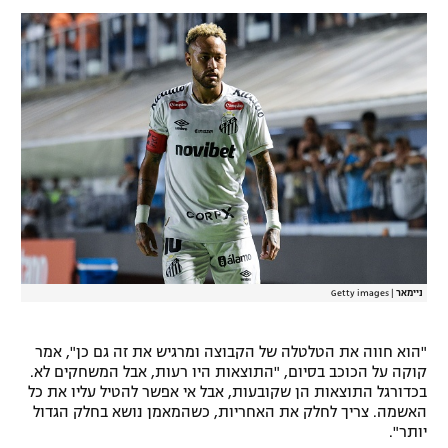
רשיון להקרנה פומבית לבית עסק
הצטרפות לחבילת הערוצים
לוח דרושים – ג'ובנט
תגיות
המגזין
ניימאר
|
Getty images
"הוא חווה את הטלטלה של הקבוצה ומרגיש את זה גם כן", אמר
קוקה על הכוכב בסיום, "התוצאות היו רעות, אבל המשחקים לא.
בכדורגל התוצאות הן שקובעות, אבל אי אפשר להטיל עליו את כל
האשמה. צריך לחלק את האחריות, כשהמאמן נושא בחלק הגדול
יותר".