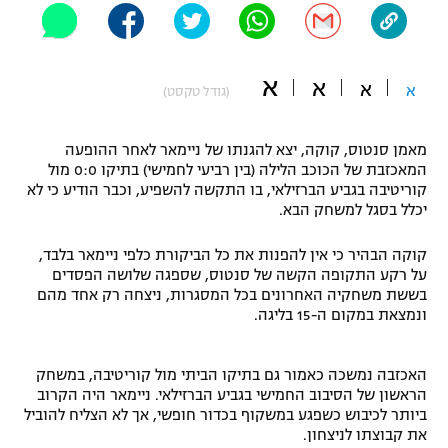
"מחצית בשכונה" – פודקאסט
אופניים
א
א
א
ספורט מוטורי
א
משתתפים וזוכים בפרסים
(גודל טקסט)
כדורמים
מאמן סנטוס, קוקה, יצא להגנתו של ניימאר לאחר ההופעה
תקנון משתתפים וזוכים בפרסים
טניס
המאכזבת של הכוכב הלילה (בין רביעי לחמישי) בתיקו 0:0 מול
פוטבול אמריקאי NFL
קוריטיבה בגביע הברזילאי, בו התקשה להשפיע, וכבר הודיע כי לא
תקנון עבור פעילות אלקטרה
יכלל בסגל למשחק הבא.
גיימינג E-Sports
בייסבול MLB
תקנון עבור פעילות ספורט 1 – "מרלן"
קוקה הבהיר כי אין להפנות את כל הביקורת כלפי ניימאר בלבד,
על רקע התקופה הקשה של סנטוס, שספגה שלושה הפסדים
ספורט אתגרי ואקסטרים
בששת משחקיה האחרונים בכל המסגרות, ניצחה רק אחד מהם
תנאי שימוש
ונמצאת במקום ה-15 בליגה.
אומנויות לחימה
מדיניות פרטיות
האכזבה נמשכה כאמור גם בתיקו הביתי מול קוריטיבה, במשחק
גיימינג E-Sports
הראשון של הסיבוב החמישי בגביע הברזילאי. ניימאר היה הקרוב
ביותר לכיבוש כשפגע במשקוף בכדור חופשי, אך לא הצליח להוביל
תקנון פעילות ספורט 1
את קבוצתו לניצחון.