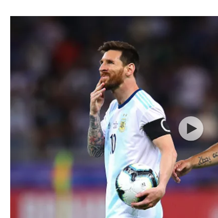
ל אביב
ליגה טורקית
תל אביב
ליגה סינית
חיפה
ליגה ברזילאית
באר שבע
ליגות נוספות
תניה
דה