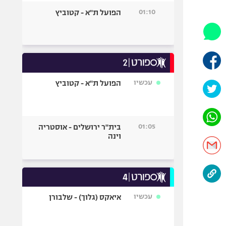
היאבקות WWE
01:10
הפועל ת"א - קטוביץ
אופניים
ספורט מוטורי
כדורמים
פוטבול אמריקאי NFL
בייסבול MLB
עכשיו
הפועל ת"א - קטוביץ
ספורט אתגרי
ואקסטרים
אומנויות לחימה
01:05
בית"ר ירושלים - אוסטריה
גיימינג E-Sports
וינה
עכשיו
איאקס (גלוך) - שלבורן