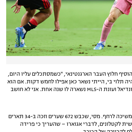
הוסיף חלוץ העבר הארגנטינאי, "כשמסתכלים עליו היום,
ה תלוי בי, הייתי נשאר כאן אפילו לחמש דקות. אם הוא
בסדר – נדע בעוד כמה חודשים. אחרי המונדיאל ועונת ה-MLS נשארה לו שנה אחת. אני לא חושב
לצד זאת, האפשרות של חזרה לברצלונה ממשיכה לרחף. מסי, שכבש 672 שערים וזכה ב-34 תארים
שית לקטלונים, לדברי אגוארו – שהעריך כי פרידה
לם לקריירה של הכוכב.