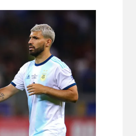
משתתפים וזוכים בפרסים
מכבי ת
הפועל 
תקנון משתתפים וזוכים בפרסים
הפועל 
תקנון עבור פעילות אלקטרה
הפועל 
תקנון עבור פעילות ספורט 1 – "מרלן"
מכבי נ
טניס
בני יהו
גיימינג E-Sports
תנאי שימוש
מדיניות פרטיות
תקנון פעילות ספורט 1
רשיון להקרנה פומבית לבית עסק
הצטרפות לחבילת הערוצים
לוח דרושים – ג'ובנט
תגיות