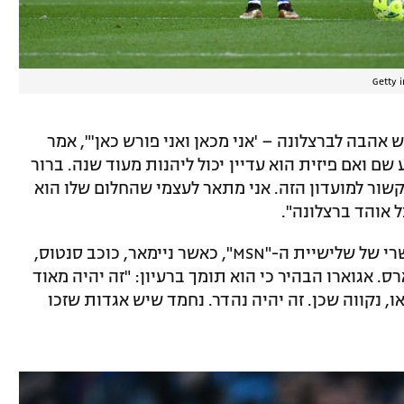
Getty 
ש אהבה לברצלונה – 'אני מכאן ואני פורש כאן'", אמר
שם ואם פיזית הוא עדיין יכול ליהנות מעוד שנה. ברור
שור למועדון הזה. אני מתאר לעצמי שהחלום שלו הוא
 אוהד ברצלונה".
במקביל, עלו שוב השמועות על איחוד אפשרי של שלישיית ה-"MSN", כאשר ניימאר, כוכב סנטוס,
ס. אגוארו הבהיר כי הוא תומך ברעיון: "זה יהיה מאוד
ו, נקווה שכן. זה יהיה נהדר. נחמד שיש אגדות שזכו