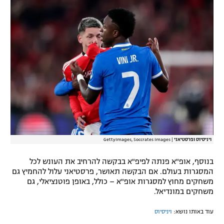
רשיון להקרנה פומבית לבית עסק
הצטרפות לחבילת הערוצים
לוח דרושים – ג'ובנט
תגיות
המגזין
ויניסיוס ופרסטיאני
|
GettyImages, Soccrates Images
בנוסף, אופ"א פנתה לפיפ"א בבקשה להרחיב את העונש לכל
המסגרות בעולם. אם הבקשה תאושר, פרסטיאני עלול להחמיץ גם
משחקים מחוץ למסגרות אופ"א – כולל, באופן פוטנציאלי, גם
משחקים במונדיאל.
עוד באותו נושא:
ויניסיוס