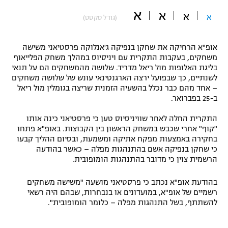
א
"מחצית בשכונה" – פודקאסט
א
א
א
(גודל טקסט)
אופניים
ספורט מוטורי
משתתפים וזוכים בפרסים
אופ"א הרחיקה את שחקן בנפיקה ג'אנלוקה פרסטיאני משישה
משחקים, בעקבות התקרית עם ויניסיוס במהלך משחק הפלייאוף
בליגת האלופות מול ריאל מדריד. שלושה מהמשחקים הם על תנאי
כדורמים
תקנון משתתפים וזוכים בפרסים
לשנתיים, כך שבפועל ירצה הארגנטינאי עונש של שלושה משחקים
טניס
– אחד מהם כבר נכלל בהשעיה הזמנית שריצה בגומלין מול ריאל
פוטבול אמריקאי NFL
ב-25 בפברואר.
תקנון עבור פעילות אלקטרה
גיימינג E-Sports
בייסבול MLB
התקרית החלה לאחר שוויניסיוס טען כי פרסטיאני כינה אותו
תקנון עבור פעילות ספורט 1 – "מרלן"
"קוף" אחרי שכבש במשחק הראשון בין הקבוצות. באופ"א פתחו
בחקירה באמצעות מפקח אתיקה ומשמעת, ובסיום ההליך קבעו
ספורט אתגרי ואקסטרים
כי שחקן בנפיקה אשם בהתנהגות מפלה – כאשר בהודעה
תנאי שימוש
הרשמית צוין כי מדובר בהתנהגות הומופובית.
אומנויות לחימה
בהודעת אופ"א נכתב כי פרסטיאני מושעה "משישה משחקים
מדיניות פרטיות
גיימינג E-Sports
רשמיים של אופ"א, במועדונים או בנבחרות, שבהם היה רשאי
להשתתף, בשל התנהגות מפלה – כלומר הומופובית".
תקנון פעילות ספורט 1