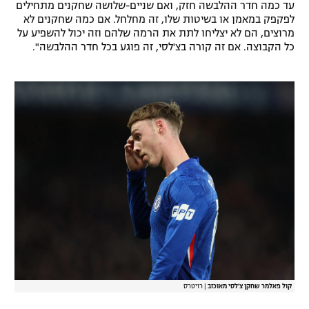
עד כמה חדר ההלבשה חזק, ואם שניים-שלושה שחקנים מתחילים
רשיון להקרנה פומבית לבית עסק
לפקפק במאמן או בשיטות שלו, זה מחלחל. אם כמה שחקנים לא
מרוצים, הם לא יצליחו לתת את הרמה שלהם וזה יכול להשפיע על
כל הקבוצה. אם זה קורה בצ'לסי, זה פוגע בכל חדר ההלבשה".
הצטרפות לחבילת הערוצים
לוח דרושים – ג'ובנט
תגיות
המגזין
קול פאלמר שחקן צ'לסי מאוכזב
|
רויטרס