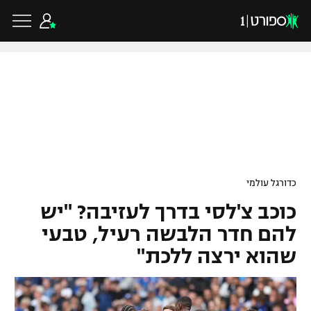
כדורגל ישראלי
ליגת העל
כדורגל עולמי
כדורגל עולמי
ליגה לאומית
כוכב צ'לסי בדרך לעזיבה? "יש
ליגת האלופות
כדורסל ישראלי
גביע הטוטו
להם חדר הלבשה רעיל, טבעי
ליגה אירופית
שהוא ירצה ללכת"
ליגת ווינר סל
ליגיונרים
כדורסל עולמי
ליגה אנגלית
ליגה לאומית
גביע המדינה
NBA
ליגה גרמנית
ענפים נוספים