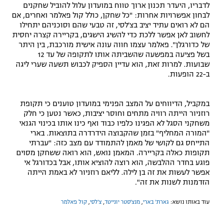
לדבריו, היעדר תכנון ארוך טווח במועדון עלול להוביל שחקנים
לבחון אפשרויות אחרות: "כל שחקן, כולל קול פאלמר ואחרים, אם
הם לא רואים עתיד יציב בצ'לסי, זה טבעי שהם וסוכניהם יתחילו
לחשוב לאן אפשר ללכת כדי להשיג הישגים, בקריירה קצרה יחסית
של כדורגלן". פאלמר עצמו חווה עונה אישית מורכבת, בין היתר
בשל פציעה במפשעה שהשביתה אותו לתקופה של עד 12
שבועות. למרות זאת, הוא עדיין הספיק לכבוש תשעה שערי ליגה
ב-22 הופעות.
במקביל, הדיווחים על המצב הפנימי במועדון טוענים כי תקופת
רוזניור הייתה רוויה מתחים וחוסר יציבות, כאשר נטען כי חלק
משחקני הסגל לא הפגינו כלפיו כבוד ואף כינו אותו בכינוי הגנאי
"המורה המחליף" בזמן שהקבוצה הידרדרה בתוצאות. בארי
התייחס גם לקושי של מאמן להתמודד עם מצב כזה: "עברתי
תקופות כאלה בקריירה. המאמן נואש, הוא רואה ששחקן מסוים
פוגע בחדר ההלבשה, הוא רוצה להוציא אותו, אבל בכדורגל אי
אפשר לעשות את זה בן לילה. לליאם רוזניור לא באמת הייתה
הזדמנות לשנות את זה".
עוד באותו נושא:
גארת' בארי
,
מנצ'סטר יונייטד
,
צ'לסי
,
קול פאלמר