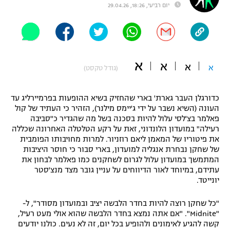
יום רביעי, 18:26, 29.04.26
"מחצית בשכונה" – פודקאסט
אופניים
ספורט מוטורי
משתתפים וזוכים בפרסים
א
א
א
א
(גודל טקסט)
כדורמים
תקנון משתתפים וזוכים בפרסים
טניס
פוטבול אמריקאי NFL
כדורגלן העבר גארת' בארי שהחזיק בשיא ההופעות בפרמיירליג עד
תקנון עבור פעילות אלקטרה
העונה (השיא נשבר על ידי ג'יימס מילנר), הזהיר כי העתיד של קול
גיימינג E-Sports
פאלמר בצ'לסי עלול להיות בסכנה בשל מה שהגדיר כ"סביבה
בייסבול MLB
תקנון עבור פעילות ספורט 1 – "מרלן"
רעילה" במועדון הלונדוני, זאת על רקע הטלטלה האחרונה שכללה
את פיטוריו של המאמן ליאם רוזניור. למרות מחויבותו הפומבית
ספורט אתגרי ואקסטרים
של שחקן נבחרת אנגליה למועדון, בארי סבור כי חוסר היציבות
תנאי שימוש
המתמשך במועדון עלול לגרום לשחקנים כמו פאלמר לבחון את
אומנויות לחימה
עתידם, במיוחד לאור הדיווחים על עניין גובר מצד מנצ'סטר
יונייטד.
מדיניות פרטיות
גיימינג E-Sports
"כל שחקן רוצה להיות בחדר הלבשה יציב ובמועדון מסודר", ל-
"Midnite". "אם אתה נמצא בחדר הלבשה שהוא אולי מעט רעיל,
תקנון פעילות ספורט 1
קשה להגיע לאימונים ולהופיע בכל יום, זה לא נעים. כולנו יודעים