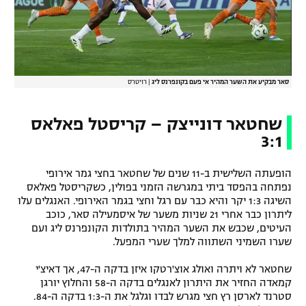
רשיון להקרנה פומבית לבית עסק
הצטרפות לחבילת הערוצים
לוח דרושים – ג'ובנט
סאר מבקיע את השער המהיר אי פעם בקונפרנס ליג
|
רויטרס
תגיות
שחטאר דונייצק – קריסטל פאלאס
3:1
המגזין
הופעתה השלישית ב-11 שנים של שחטאר בחצי גמר אירופי
נפתחה בהפסד ביתי במגרשה הזמני בפולין, כשקריסטל פאלאס
השיגה 1:3 יקר והיא כבר עם רגל וחצי בגמר האירופי. האנגלים עלו
ליתרון כבר אחרי 21 שניות משער של איסמעילה סאר, כוכב
העיטים, שכבש את השער המהיר בתולדות הקונפרנס ליג ועם
שערו השמיני השתווה למלך שערי המפעל.
שחטאר לא ויתרה ואולג אוצ'רטקו איזן בדקה ה-47, אך דאיצ'י
קמאדה החזיר את היתרון לאנגלים בדקה ה-58 והחלוץ יורגן
סטרנד לארסן רץ חצי מגרש לבדו וגלגל את ה-1:3 בדקה ה-84.