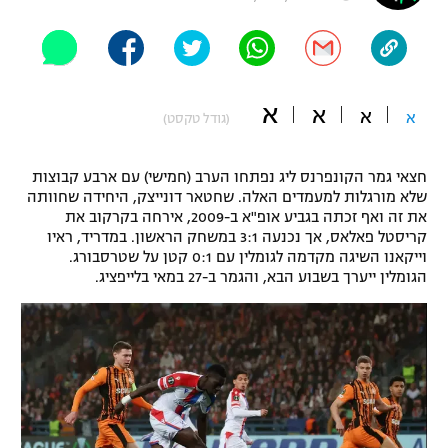
"מחצית בשכונה" – פודקאסט
אופניים
ספורט מוטורי
משתתפים וזוכים בפרסים
א
א
א
א
(גודל טקסט)
כדורמים
תקנון משתתפים וזוכים בפרסים
טניס
חצאי גמר הקונפרנס ליג נפתחו הערב (חמישי) עם ארבע קבוצות
פוטבול אמריקאי NFL
שלא מורגלות למעמדים האלה. שחטאר דונייצק, היחידה שחוותה
תקנון עבור פעילות אלקטרה
את זה ואף זכתה בגביע אופ"א ב-2009, אירחה בקרקוב את
גיימינג E-Sports
בייסבול MLB
קריסטל פאלאס, אך נכנעה 3:1 במשחק הראשון. במדריד, ראיו
תקנון עבור פעילות ספורט 1 – "מרלן"
וייקאנו השיגה מקדמה לגומלין עם 0:1 קטן על שטרסבורג.
הגומלין ייערך בשבוע הבא, והגמר ב-27 במאי בלייפציג.
ספורט אתגרי ואקסטרים
תנאי שימוש
אומנויות לחימה
מדיניות פרטיות
גיימינג E-Sports
תקנון פעילות ספורט 1