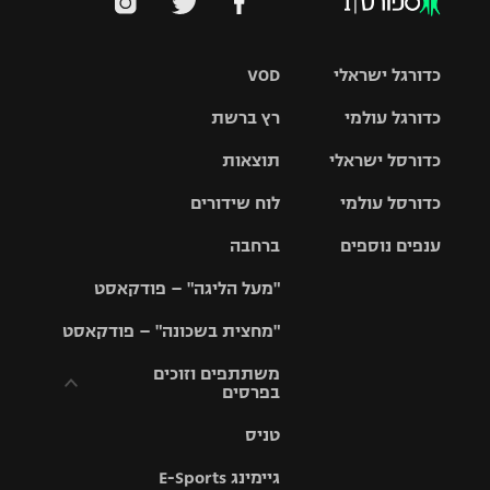
כדורגל ישראלי
VOD
כדורגל עולמי
רץ ברשת
ליגת העל
כדורסל ישראלי
תוצאות
ליגת
ליגה לאומית
האלופות
כדורסל עולמי
לוח שידורים
ליגת ווינר
סל
גביע הטוטו
ענפים נוספים
ברחבה
ליגה
NBA
אירופית
"מעל הליגה" – פודקאסט
ליגה לאומית
ליגיונרים
טניס
יורוליג
ליגה אנגלית
"מחצית בשכונה" – פודקאסט
כדורסל נשים
גביע המדינה
כדוריד
יורוקאפ
ליגה גרמנית
משתתפים וזוכים
בפרסים
מכבי תל
נבחרת
כדורעף
אביב
ישראל
ליגה
טניס
ספרדית
תקנון משתתפים
שחייה
הפועל חולון
מכבי חיפה
וזוכים בפרסים
גיימינג E-Sports