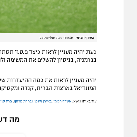
אשרף חכימי
|
Catherine Steenkeste
כעת יהיה מעניין לראות כיצד פ.ס.ז' ת
בגרמניה, בניסיון להשלים את המשימה ולה
יהיה מעניין לראות את כמה ההיעדרות של
המונדיאל בארצות הברית, קנדה ומקסיקו,
עוד באותו נושא:
אשרף חכימי
,
באיירן מינכן
,
נבחרת מרוקו
,
פריז סן ז
מה דע