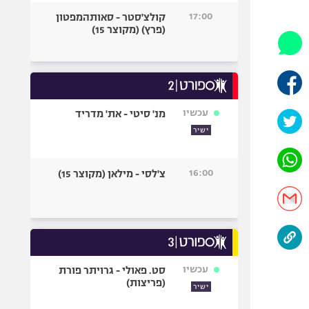
היאבקות WWE
17:00
קולצ'סטר - סאותהמפטון
אופניים
(פרץ) (מקוצר 15)
ספורט מוטורי
כדורמים
פוטבול אמריקאי NFL
בייסבול MLB
עכשיו
מנ' סיטי - את' מדריד
ספורט אתגרי
ישיר
ואקסטרים
אומנויות לחימה
16:00
צ'לסי - מילאן (מקוצר 15)
גיימינג E-Sports
עכשיו
סט. פאולי - גרויתר פורת
(פריצות)
ישיר