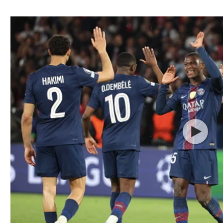
ל אביב
ליגה טורקית
תל אביב
ליגה סינית
חיפה
ליגה ברזילאית
באר שבע
ליגות נוספות
תניה
דה