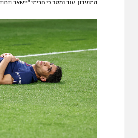
המועדון. עוד נמסר כי חכימי "יישאר תחת