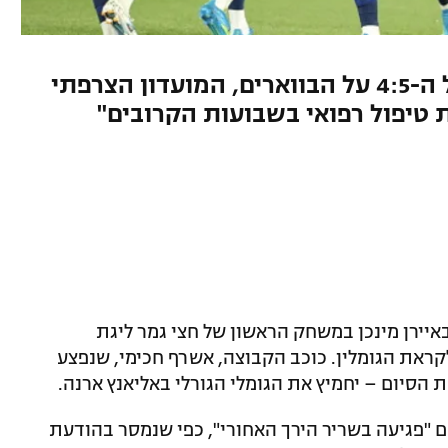
לאחר שנפצע בדקות הסיום של ה-4:5 על הבווארים, המועדון הצרפתי
 טיפול רפואי בשבועות הקרובים"
רמן על באיירן מינכן במשחק הראשון של חצי גמר ליגת
ראת הגומלין. כוכב הקבוצה, אשרף חכימי, שנפצע
סיום – יחמיץ את הגומלי הגורלי באליאנץ ארנה.
בחן אצלו עם "פגיעה בשריר הירך האחורי", כפי שנמסר בהודעת