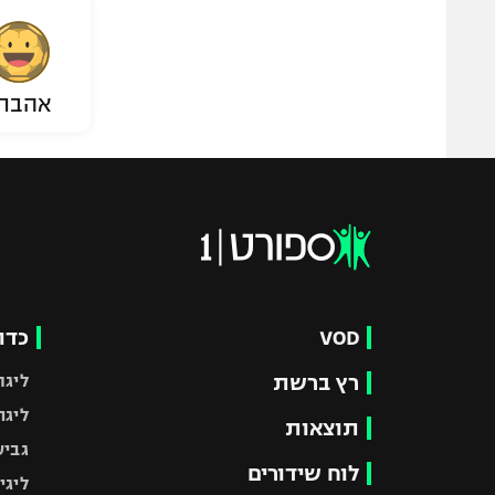
אהבת
VOD
כדו
רץ ברשת
ליגת
ליגה
תוצאות
גביע
לוח שידורים
ליגי