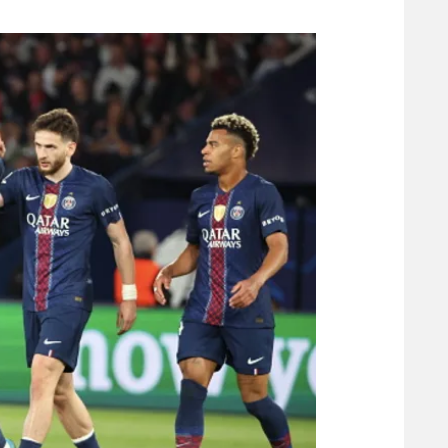
משתתפים וזוכים בפרסים
מכבי ת
הפועל 
תקנון משתתפים וזוכים בפרסים
הפועל 
תקנון עבור פעילות אלקטרה
הפועל 
תקנון עבור פעילות ספורט 1 – "מרלן"
מכבי נ
טניס
בני יהו
גיימינג E-Sports
תנאי שימוש
מדיניות פרטיות
תקנון פעילות ספורט 1
רשיון להקרנה פומבית לבית עסק
הצטרפות לחבילת הערוצים
לוח דרושים – ג'ובנט
תגיות