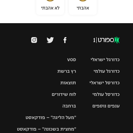
אהבתי
לא אהבתי
כדורגל ישראלי
VOD
כדורגל עולמי
רץ ברשת
ליגת העל
כדורסל ישראלי
תוצאות
ליגת
ליגה לאומית
האלופות
כדורסל עולמי
לוח שידורים
ליגת ווינר
סל
גביע הטוטו
ענפים נוספים
ברחבה
ליגה
NBA
אירופית
"מעל הליגה" – פודקאסט
ליגה לאומית
ליגיונרים
טניס
יורוליג
ליגה אנגלית
"מחצית בשכונה" – פודקאסט
כדורסל נשים
גביע המדינה