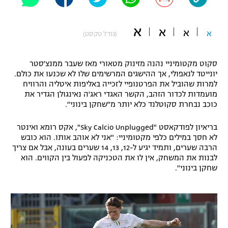
"מחצית בשכונה" – פודקאסט
אופניים
א
א
א
א
(גודל טקסט)
ספורט מוטורי
משתתפים וזוכים בפרסים
סקוט מקטומיניי נהנה מזינוק מטאורי מאז שעבר ממנצ'סטר
כדורמים
יונייטד לנאפולי, אך ההישגים המרשימים שלו לא שכנעו את כולם.
תקנון משתתפים וזוכים בפרסים
טניס
למרות שהוביל את הפרטנופיי לזכייה באליפות איטליה והרוויח
פוטבול אמריקאי NFL
מועמדות לכדור הזהב, הקשר האגדי ראג'ה נאינגולן הגדיר את
תקנון עבור פעילות אלקטרה
כוכב נבחרת סקוטלנד כלא יותר מ"שחקן בינוני".
גיימינג E-Sports
בייסבול MLB
תקנון עבור פעילות ספורט 1 – "מרלן"
בריאיון לפודקאסט "Sky Calcio Unplugged", אקס רומא ואינטר
לא חסך במילים כלפי מקטומיניי: "אני לא אוהב אותו. הוא כובש
ספורט אתגרי ואקסטרים
הרבה שערים, ותמיד יגיע ל-12, 13, 14 שערים בעונה, אבל אם צריך
תנאי שימוש
לבנות את המשחק, אין לו את הטכניקה לפעול בין הקווים. הוא
אומנויות לחימה
שחקן בינוני".
מדיניות פרטיות
גיימינג E-Sports
תקנון פעילות ספורט 1