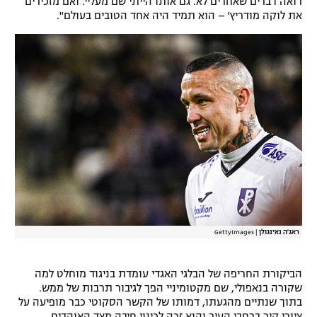
רואה דברים שאחרים לא. גם אותו הייתי שם מעליי. ואם מזכירים
את לוקה מודריץ' – הוא תמיד היה אחד הטובים בעולם".
ראג'ה נאינגולן
|
GettyImages
הביקורת החריפה של הבלגי האגדי עומדת בניגוד מוחלט למה
שקורה בנאפולי, שם מקטומיניי הפך לגיבור תרבות של ממש.
בתוך שנתיים מהגעתו, דמותו של הקשר הסקוטי כבר מופיעה על
ציורי קיר ברחבי העיר והוא זכה לכינוי חיבה מצד האוהדים.