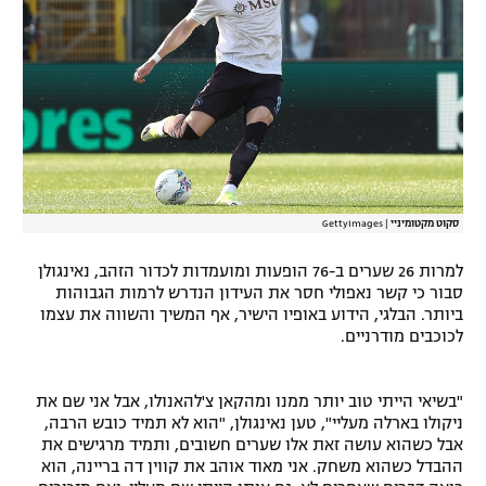
רשיון להקרנה פומבית לבית עסק
הצטרפות לחבילת הערוצים
לוח דרושים – ג'ובנט
תגיות
סקוט מקטומיניי
|
GettyImages
המגזין
למרות 26 שערים ב-76 הופעות ומועמדות לכדור הזהב, נאינגולן
סבור כי קשר נאפולי חסר את העידון הנדרש לרמות הגבוהות
ביותר. הבלגי, הידוע באופיו הישיר, אף המשיך והשווה את עצמו
לכוכבים מודרניים.
"בשיאי הייתי טוב יותר ממנו ומהקאן צ'להאנולו, אבל אני שם את
ניקולו בארלה מעליי", טען נאינגולן, "הוא לא תמיד כובש הרבה,
אבל כשהוא עושה זאת אלו שערים חשובים, ותמיד מרגישים את
ההבדל כשהוא משחק. אני מאוד אוהב את קווין דה בריינה, הוא