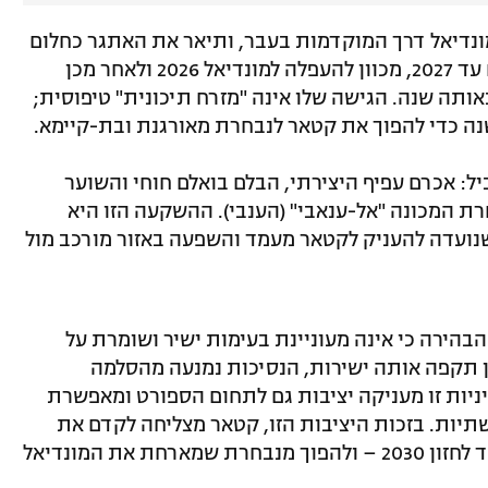
מונדיאל דרך המוקדמות בעבר, ותיאר את האתגר כחלום
שהנבחרת נחושה להגשים. חוזהו, שנחתם עד 2027, מכוון להעפלה למונדיאל 2026 ולאחר מכן
ותה שנה. הגישה שלו אינה "מזרח תיכונית" טיפוסית;
ל: אכרם עפיף היצירתי, הבלם בואלם חוחי והשוער
רת המכונה "אל-ענאבי" (הענבי). ההשקעה הזו היא
שנועדה להעניק לקטאר מעמד והשפעה באזור מורכב מול
בהירה כי אינה מעוניינת בעימות ישיר ושומרת על
אן תקפה אותה ישירות, הנסיכות נמנעה מהסלמה
יניות זו מעניקה יציבות גם לתחום הספורט ומאפשרת
יות. בזכות היציבות הזו, קטאר מצליחה לקדם את
פרויקטיה השונים – מהתמיכה בחמאס ועד לחזון 2030 – ולהפוך מנבחרת שמארחת את המונדיאל