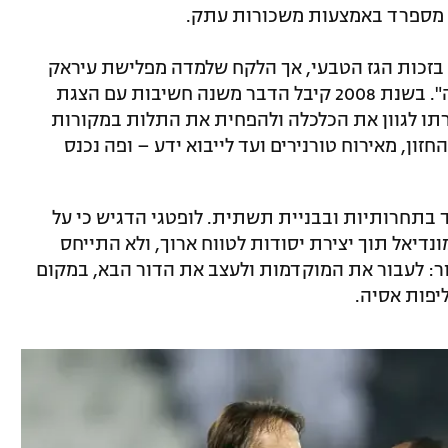
 מספרד באמצעות משכורות עתק.
בזכות הגז הטבעי, אך הלקח שלמדה מפלישת עיראק
לכווית הוביל אותה להשקיע ב"עוצמה רכה". בשנת 2008 קיבל הדבר משנה חשיבות עם הצגת
ומי לקטאר לשנת 2030", שמטרתו לגוון את הכלכלה ולהפחית את התלות במקורות
זון, מאירוח טורנירים ועד לייבוא ידע – ופה נכנס
תחרותיות ובבניית תשתית. לופטגי הדגיש כי על
יאל תוך יצירת יסודות לטווח ארוך, ולא התייחס
ור: לעבור את המוקדמות ולעצב את הדור הבא, במקום
יפות אסיה.