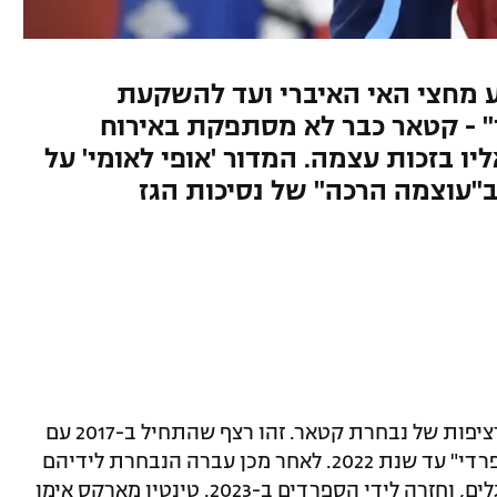
 מחצי האי האיברי ועד להשקעת
" - קטאר כבר לא מסתפקת באירוח
יו בזכות עצמה. המדור 'אופי לאומי' על
ב"עוצמה הרכה" של נסיכות הגז
ג'ולן לופטגי הוא המאמן האיברי השישי ברציפות של נבחרת קטאר. זהו רצף שהתחיל ב-2017 עם
פליקס סאנצ'ס, שהנחיל לנבחרת "סגנון ספרדי" עד שנת 2022. לאחר מכן עברה הנבחרת לידיהם
של ברונו פינהיירו וקרלוס קיירוש הפורטוגלים, וחזרה לידי הספרדים ב-2023. טינטין מארקס אימן