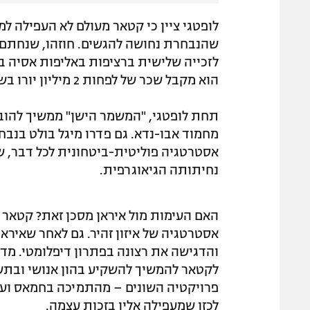
לופטגי ציין כי קטאר מעולם לא העפילה ל
לזכייה שלישית ברציפות באליפות אסיה בא
הוא מקבל שכר של לפחות 2 מיליון יורו בשנה כדי להפוך את קטאר לנבחרת מאורגנת ובת-קיימא.
תחת לופטגי, "המשמר הישן" ממשיך להובי
מחמוד אבו-נדא. גם פדרו מיגל בולט בנבח
אסטרטגיה פוליטית-ביטחונית לכל דבר, 
נחיתותה הגיאוגרפית.
האם העימות מול איראן מסכן זאת? קטאר ה
אסטרטגיה של איזון זהיר. גם לאחר שאיר
והדגישה את רצונה בפתרון דיפלומטי. מד
לקטאר להמשיך להשקיע בהון אנושי ובתשת
לכזו שמעפילה אליו בזכות עצמה.