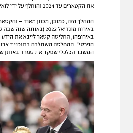
את הקטארים עד 2024 והוחלף על ידי לואיס גרסיה, שב-2025 פינה את מקומו למאמן הנוכחי.
המהלך הזה, כמובן, מכוון מאוד – והקטאר
באירוח מונדיאל 2022 (בא
באירופה), החליטה קטאר לייבא את הידע 
הפרסי". ההחלטה השתלבה בתוכנית ארוכת
המשבר הכלכלי שפקד את ספרד באותן שנ