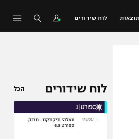
וצאות
לוח שידורים
כדורסל עולמי
ענפים נוספים
NBA
טניס
יורוליג
כדוריד
יורוקאפ
כדורעף
לוח שידורים
הכל
שחייה
ג'ודו
אגרוף
עכשיו
וואלה! תיקתקנו - מבזק
ספורט אולימפי
ספורט 6.8
UFC