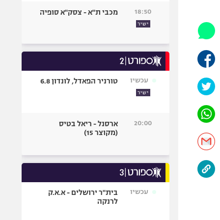
היאבקות WWE
18:50
מכבי ת"א - צסק"א סופיה
אופניים
ישיר
ספורט מוטורי
כדורמים
פוטבול אמריקאי NFL
בייסבול MLB
עכשיו
טורניר הפאדל, לונדון 6.8
ספורט אתגרי
ישיר
ואקסטרים
אומנויות לחימה
20:00
ארסנל - ריאל בטיס
גיימינג E-Sports
(מקוצר 15)
עכשיו
בית"ר ירושלים - א.א.ק
לרנקה