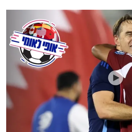
ל אביב
ליגה טורקית
תל אביב
ליגה סינית
חיפה
ליגה ברזילאית
באר שבע
ליגות נוספות
תניה
דה