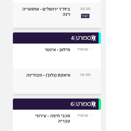
20:20
בית"ר ירושלים - אוסטריה
וינה
ישיר
עכשיו
מילאן - אינטר
19:00
איאקס (גלוך) - וובודינה
עכשיו
מכבי חיפה - עירוני
טבריה