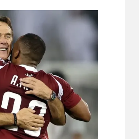
משתתפים וזוכים בפרסים
מכבי ת
הפועל 
תקנון משתתפים וזוכים בפרסים
הפועל 
תקנון עבור פעילות אלקטרה
הפועל 
תקנון עבור פעילות ספורט 1 – "מרלן"
מכבי נ
טניס
בני יהו
גיימינג E-Sports
תנאי שימוש
מדיניות פרטיות
תקנון פעילות ספורט 1
רשיון להקרנה פומבית לבית עסק
הצטרפות לחבילת הערוצים
לוח דרושים – ג'ובנט
תגיות