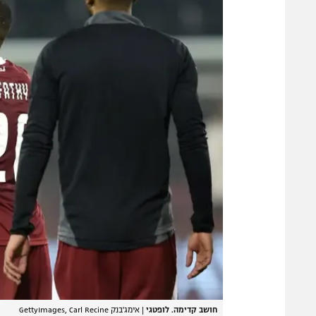
חושב קדימה. לופטגי
|
אימג'בנק GettyImages, Carl Recine