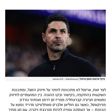
רשיון להקרנה פומבית לבית עסק
הצטרפות לחבילת הערוצים
לוח דרושים – ג'ובנט
תגיות
המגזין
מיקל ארטטה מאמן ארסנל
|
James Gill – Danehouse
לצד זאת, ארסנל לא מתכוונת לוותר על חיזוק הסגל, ומתכננת
השקעות בהתקפה, בקישור ובקו ההגנה. בין המועמדים לחיזוק
נמצאים חביצ'ה קברצחליה מפריז סן ז'רמן ואנתוני גורדון
מניוקאסל, כאשר גם חוליאן אלברס מאתלטיקו מדריד נמצא על
הכוונת – אך העסקה צפויה להיות מורכבת ויקרה, עם תג מחיר