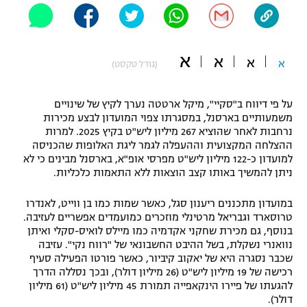
"מחצית בשכונה" – פודקאסט
אופניים
א
א
ספורט מוטורי
א
א
משתתפים וזוכים בפרסים
(גודל טקסט)
כדורמים
על פי דיווח ב"סקיי", מיקל ארטטה נערך לקיץ של שינויים
תקנון משתתפים וזוכים בפרסים
טניס
משמעותיים בארסנל, במסגרתו צפוי המועדון לבצע מכירות
פוטבול אמריקאי NFL
נרחבות לאחר שהוציא 267 מיליון ליש"ט בקיץ 2025. למרות
תקנון עבור פעילות אלקטרה
ההצלחה המקצועית וההעפלה לגמר ליגת האלופות שהכניסה
גיימינג E-Sports
למועדון כ-122 מיליון ליש"ט מפרסי אופ"א, בארסנל מבינים כי לא
בייסבול MLB
תקנון עבור פעילות ספורט 1 – "מרלן"
ניתן להמשיך באותו קצב הוצאות ללא התאמות כלכליות.
ספורט אתגרי ואקסטרים
תנאי שימוש
במועדון מתכננים ריענון סגל, כאשר שמות כמו בן ווייט, לאנדרו
טרוסארד וגבריאל מרטינלי מוזכרים כמועמדים אפשריים לעזיבה.
אומנויות לחימה
בנוסף, גם מכירת שחקני אקדמיה כמו מיילס לואיס-סקלי ואיתן
נוואנרי נשקלת, בשל ההיבט החשבונאי של "רווח נקי". עזיבה
מדיניות פרטיות
גיימינג E-Sports
שכבר נסגרה היא של יאקוב קיביור, כאשר פורטו הפעילה סעיף
רכישה של 19 מיליון ליש"ט (26 מיליון דולר), ובכך נסללה הדרך
להגעתו של פיירו הינקאפייה תמורת 45 מיליון ליש"ט (61 מיליון
תקנון פעילות ספורט 1
דולר).