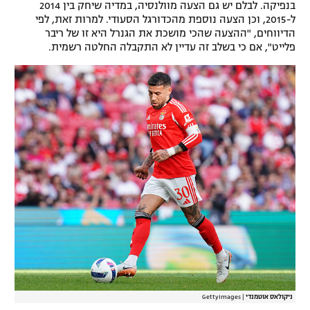
בנפיקה. לבלם יש גם הצעה מוולנסיה, במדיה שיחק בין 2014
רשיון להקרנה פומבית לבית עסק
ל-2015, וכן הצעה נוספת מהכדורגל הסעודי. למרות זאת, לפי
הדיווחים, "ההצעה שהכי מושכת את הגנרל היא זו של ריבר
פלייט", אם כי בשלב זה עדיין לא התקבלה החלטה רשמית.
הצטרפות לחבילת הערוצים
לוח דרושים – ג'ובנט
תגיות
המגזין
ניקולאס אוטמנדי
|
GettyImages