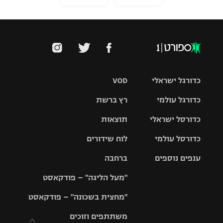
כדורגל ישראלי
VOD
כדורגל עולמי
רץ ברשת
ליגת העל
כדורסל ישראלי
תוצאות
ליגת
ליגה לאומית
האלופות
כדורסל עולמי
לוח שידורים
ליגת ווינר
סל
גביע הטוטו
ענפים נוספים
ברחבה
ליגה
NBA
אירופית
"מעל הליגה" – פודקאסט
ליגה לאומית
ליגיונרים
טניס
יורוליג
ליגה אנגלית
"מחצית בשכונה" – פודקאסט
כדורסל נשים
גביע המדינה
כדוריד
יורוקאפ
ליגה גרמנית
משתתפים וזוכים