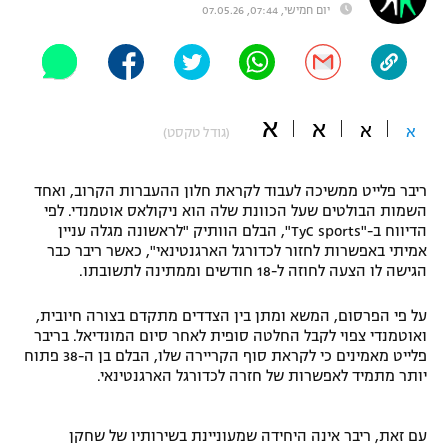
יום חמישי, 07:44, 07.05.26
"מחצית בשכונה" – פודקאסט
אופניים
ספורט מוטורי
משתתפים וזוכים בפרסים
א
א
א
א
(גודל טקסט)
כדורמים
תקנון משתתפים וזוכים בפרסים
טניס
פוטבול אמריקאי NFL
ריבר פלייט ממשיכה לעבוד לקראת חלון ההעברות הקרוב, ואחד
תקנון עבור פעילות אלקטרה
השמות הבולטים שעל הכוונת שלה הוא ניקולאס אוטמנדי. לפי
גיימינג E-Sports
הדיווח ב-"TyC sports", הבלם הוותיק "לראשונה מגלה עניין
בייסבול MLB
תקנון עבור פעילות ספורט 1 – "מרלן"
אמיתי באפשרות לחזור לכדורגל הארגנטינאי", כאשר ריבר כבר
הגישה לו הצעה לחוזה ל-18 חודשים וממתינה לתשובתו.
ספורט אתגרי ואקסטרים
תנאי שימוש
על פי הפרסום, המשא ומתן בין הצדדים מתקדם בצורה חיובית,
אומנויות לחימה
ואוטמנדי צפוי לקבל החלטה סופית לאחר סיום המונדיאל. בריבר
פלייט מאמינים כי לקראת סוף הקריירה שלו, הבלם בן ה-38 פתוח
מדיניות פרטיות
יותר מתמיד לאפשרות של חזרה לכדורגל הארגנטינאי.
גיימינג E-Sports
תקנון פעילות ספורט 1
עם זאת, ריבר אינה היחידה שמעוניינת בשירותיו של שחקן