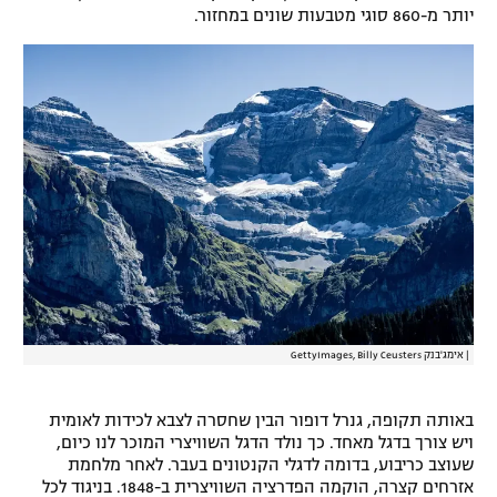
יותר מ-860 סוגי מטבעות שונים במחזור.
|
אימג'בנק GettyImages, Billy Ceusters
באותה תקופה, גנרל דופור הבין שחסרה לצבא לכידות לאומית
ויש צורך בדגל מאחד. כך נולד הדגל השוויצרי המוכר לנו כיום,
שעוצב כריבוע, בדומה לדגלי הקנטונים בעבר. לאחר מלחמת
אזרחים קצרה, הוקמה הפדרציה השוויצרית ב-1848. בניגוד לכל