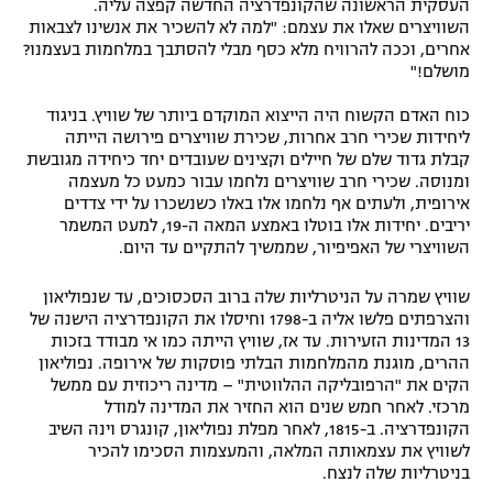
העסקית הראשונה שהקונפדרציה החדשה קפצה עליה.
השוויצרים שאלו את עצמם: "למה לא להשכיר את אנשינו לצבאות
אחרים, וככה להרוויח מלא כסף מבלי להסתבך במלחמות בעצמנו?
מושלם!"
כוח האדם הקשוח היה הייצוא המוקדם ביותר של שוויץ. בניגוד
ליחידות שכירי חרב אחרות, שכירת שוויצרים פירושה הייתה
קבלת גדוד שלם של חיילים וקצינים שעובדים יחד כיחידה מגובשת
ומנוסה. שכירי חרב שוויצרים נלחמו עבור כמעט כל מעצמה
אירופית, ולעתים אף נלחמו אלו באלו כשנשכרו על ידי צדדים
יריבים. יחידות אלו בוטלו באמצע המאה ה-19, למעט המשמר
השוויצרי של האפיפיור, שממשיך להתקיים עד היום.
שוויץ שמרה על הניטרליות שלה ברוב הסכסוכים, עד שנפוליאון
והצרפתים פלשו אליה ב-1798 וחיסלו את הקונפדרציה הישנה של
13 המדינות הזעירות. עד אז, שוויץ הייתה כמו אי מבודד בזכות
ההרים, מוגנת מהמלחמות הבלתי פוסקות של אירופה. נפוליאון
הקים את "הרפובליקה ההלווטית" – מדינה ריכוזית עם ממשל
מרכזי. לאחר חמש שנים הוא החזיר את המדינה למודל
הקונפדרציה. ב-1815, לאחר מפלת נפוליאון, קונגרס וינה השיב
לשוויץ את עצמאותה המלאה, והמעצמות הסכימו להכיר
בניטרליות שלה לנצח.