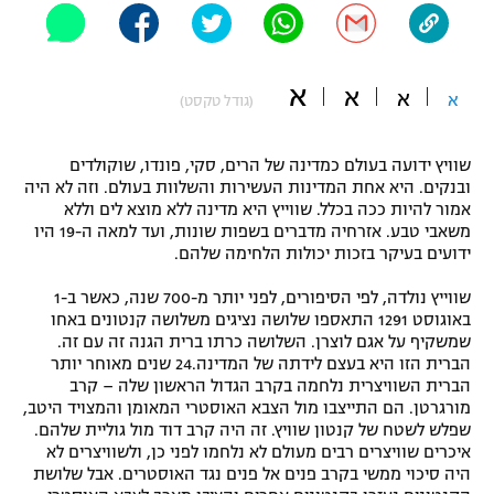
"מחצית בשכונה" – פודקאסט
אופניים
א
א
א
ספורט מוטורי
א
משתתפים וזוכים בפרסים
(גודל טקסט)
כדורמים
שוויץ ידועה בעולם כמדינה של הרים, סקי, פונדו, שוקולדים
תקנון משתתפים וזוכים בפרסים
טניס
ובנקים. היא אחת המדינות העשירות והשלוות בעולם. וזה לא היה
פוטבול אמריקאי NFL
אמור להיות ככה בכלל. שווייץ היא מדינה ללא מוצא לים וללא
תקנון עבור פעילות אלקטרה
משאבי טבע. אזרחיה מדברים בשפות שונות, ועד למאה ה-19 היו
גיימינג E-Sports
ידועים בעיקר בזכות יכולות הלחימה שלהם.
בייסבול MLB
תקנון עבור פעילות ספורט 1 – "מרלן"
שווייץ נולדה, לפי הסיפורים, לפני יותר מ-700 שנה, כאשר ב-1
ספורט אתגרי ואקסטרים
באוגוסט 1291 התאספו שלושה נציגים משלושה קנטונים באחו
תנאי שימוש
שמשקיף על אגם לוצרן. השלושה כרתו ברית הגנה זה עם זה.
אומנויות לחימה
הברית הזו היא בעצם לידתה של המדינה.24 שנים מאוחר יותר
הברית השוויצרית נלחמה בקרב הגדול הראשון שלה – קרב
מדיניות פרטיות
מורגרטן. הם התייצבו מול הצבא האוסטרי המאומן והמצויד היטב,
גיימינג E-Sports
שפלש לשטח של קנטון שוויץ. זה היה קרב דוד מול גוליית שלהם.
איכרים שוויצרים רבים מעולם לא נלחמו לפני כן, ולשוויצרים לא
תקנון פעילות ספורט 1
היה סיכוי ממשי בקרב פנים אל פנים נגד האוסטרים. אבל שלושת