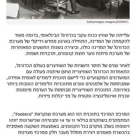
|
אימג'בנק GettyImages, Imagno
עלייתה של שוויץ ככוח עקבי בכדורגל הבינלאומי, בדומה מאוד
להקמתה של המדינה, התחילה בארגון מחדש רדיקלי של מערכת
הכדורגל של המדינה כולה, וביצירה בשנות התשעים המאוחרות
של מערכת פיתוח נוער חוצת קנטונים, תרבויות ושפות.
לאחר שנים של חוסר הישגיות של השוויצרים בעולם הכדורגל,
התאחדות הכדורגל השוויצרית (SFV) שיתפה פעולה עם
המועדונים המקצועיים כדי ליישם תוכנית לימודים לאומית אחידה,
שמבוססת על אלמנטים טובים מתוכניות הלימודים הטובות ביותר
באירופה. התוכנית השווייצרית מבוססת על העדפת מיומנות
טכנית ואינטליגנציה טקטית על פני יכולות פיזיות.
המרכיב המרכזי בתוכנית הזו הוא מערכת שנקראת "Footeco",
המתמקדת בשחקנים בגילאי 11 עד 14 ומבטיחה שכישרונות יזוהו
ויטופחו בשלב מוקדם בכל הקנטונים. באמצעות השקעה מאסיבית
בהכשרת מאמנים ויצירת מסלול מעבר חלק ממרכזי מצוינות