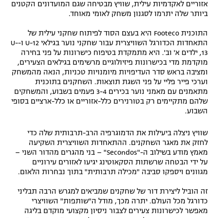
אזוריים לאקדמיות עילית, שוויץ מבטיחה שגם המועדונים הקטנים
ביותר שלה יתרמו לסגנון משחק לאומי מאוחד.
התוכנית Footeco היא בעצם הסוד לפיתוח שחקני עילית של
התאחדות הכדורגל השוויצרית עבור שחקני נוער בגילאי U-12 ו-U-
13, ילדים א' וב'. היא מתמקדת בטיפוח כישרונות על פני בחירה
מוקדמת מדי בכישרונות פיזיולוגיים מרשימים בגילאים הצעירים,
ומציבה בראש סדר העדיפויות מיומנויות טכניות, הנאה מהמשחק
וערכי פייר פליי על פני השגת תוצאות. השחקנים בתוכנית
מתאמנים עם מאמני נוער בכירים 3-4 פעמים בשבוע, והמשחקים
שלהם מתקיימים רק בטורנירים כלל-אזוריים או כלל-ארציים בסופי
השבוע.
שוויץ ניצלה ביעילות את הדמוגרפיה הרב-תרבותית שלה כדי
לחזק את מאגר השחקנים. ההתאחדות השוויצרית השקיעה
מאמץ מודע בשילוב ה-"Secondos" – בני מהגרים מהדור השני –
על ידי הבטחה שרשתות הסקאוטינג יגיעו לאזורים עירוניים
מגוונים ויספקו סביבה "מכילה תרבותית" בתוך נבחרות הלאום.
זה הוביל ליצירת דור של שחקנים שמביאים למגרש הרבה תבליני
כדורגל מכל העולם. יתרה מכך, מודל ה"שותפות" השוויצרי
מאפשר לכישרונות צעירים לצבור ניסיון מקצועי מוקדם בליגה