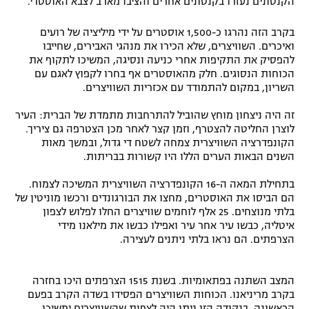
הקנטונים נעזרו בקנטונים אחרים והציבו מארב לצבא האוסטרי.
רשיון להקרנה פומבית לבית עסק
בקרב הזה נהרגו כ-1,500 אוסטרים על ידי מיליציה של רועים
ואיכרים. השוויצרים, שלא הכירו את מנהגי האבירים, שחייבו
הצטרפות לחבילת הערוצים
להפסיק את התקיפות אחרי כניעה ונסיגה, המשיכו לתקוף את
הכוחות הנסוגים. חלק מהאוסטרים אף בחרו לקפוץ לאגם עם
לוח דרושים – ג'ובנט
השריון, במקום להתמודד עם אכזריות השוויצרים.
זה היה ניצחון מוחץ שהוביל להתרחבות מתמדת של הברית: העיר
תגיות
לוצרן החליטה להצטרף, וזמן קצר לאחר מכן הצטרפה גם ציריך.
הקונפדרציה השוויצרית צמחה לשטח די גדול, ובמשך מאות
המגזין
השנים הבאות הערים הללו היו קשורות בבריתות.
בתחילת המאה ה-16 הקונפדרציה השוויצרית המשיכה לצמוח.
הם הביסו את האוסטרים, מחצו את הבורגונדים ורכשו מוניטין של
בלתי מנוצחים. 25 אלף לוחמים שוויצרים החלו לפלוש לצפון
איטליה, כבשו עיר אחר עיר ואפילו כבשו את מילאנו מידי
הצרפתים. הם נראו בלתי ניתנים לעצירה.
המצב השתנה בפתאומיות. בשנת 1515 הצרפתים היכו בחזרה
בקרב מריניאנו. הכוחות השוויצרים הפסידו בשדה הקרב בפעם
הראשונה. בנקודה הזו ניתן היה לצפות שהשוויצרים ימשיכו