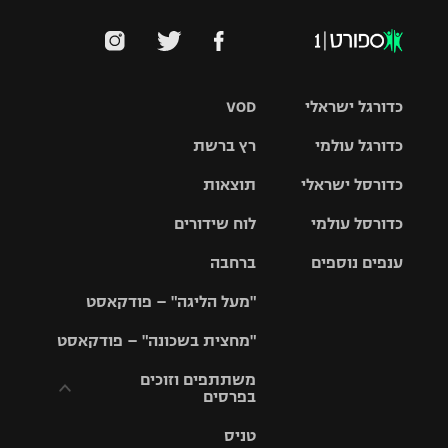
כדורגל ישראלי
VOD
כדורגל עולמי
רץ ברשת
ליגת העל
כדורסל ישראלי
תוצאות
ליגת
ליגה לאומית
האלופות
כדורסל עולמי
לוח שידורים
ליגת ווינר
סל
גביע הטוטו
ענפים נוספים
ברחבה
ליגה
NBA
אירופית
"מעל הליגה" – פודקאסט
ליגה לאומית
ליגיונרים
טניס
יורוליג
ליגה אנגלית
"מחצית בשכונה" – פודקאסט
כדורסל נשים
גביע המדינה
כדוריד
יורוקאפ
ליגה גרמנית
משתתפים וזוכים
בפרסים
מכבי תל
נבחרת
כדורעף
אביב
ישראל
ליגה
טניס
ספרדית