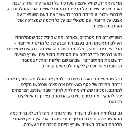
מדינה אחרת, שוויץ אימצה מערכת של דמוקרטיה ישירה, שבה
העם מצביע ישירות על מדיניות במקום להשאיר את ההחלטות רק
לנבחרי ציבור. זו הייתה הדרך להשאיר את העם השוויצרי עם
אצבע על הדופק, עם משאלי עם על כל דילמה שמצריכה את
מעורבות הציבור.
השווייצרים היו ניטרליים, כאמור, מה שהוביל לכך שממלחמת
העולם הראשונה הם בעצם היו הבנק של כל מדינות אירופה –
מכל הצדדים. במהלך מלחמת העולם הראשונה, בנקאים שוויצרים
נסעו לצרפת כדי לפרסם את הסודיות הבנקאית. שוויץ הציעה
"חשבונות ממוספרים", שבהם שם הלקוח הוחלף במספר
רב-ספרתי הידוע רק ללקוח ולבנקאים נבחרים.
ככל שהמעצמות העלו מיסים כדי לממן את המלחמה, שוויץ ראתה
זרימה מהירה של כסף מעשירים אירופאים שחיפשו מקלט
לממונם. ומכיוון ששוויץ מחולקת לאזורי שפה שונים, הצרפתים
יכלו להפקיד את כספם בז'נבה, הגרמנים בציריך והאיטלקים
בלוגאנו.
גם במלחמת העולם השנייה שוויץ נותרה ניטרלית. לא ברור כמה
מהעושר שלה נבע גם מכסף יהודי שנגנב, אבל אין ספק שאחרי
מלחמת העולם השנייה שווייץ הייתה הרבה יותר עשירה.