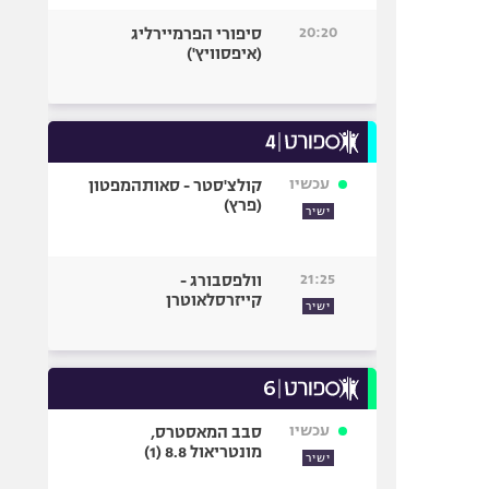
20:20
סיפורי הפרמיירליג
(איפסוויץ')
עכשיו
קולצ'סטר - סאותהמפטון
(פרץ)
ישיר
21:25
וולפסבורג -
קייזרסלאוטרן
ישיר
עכשיו
סבב המאסטרס,
מונטריאול 8.8 (1)
ישיר