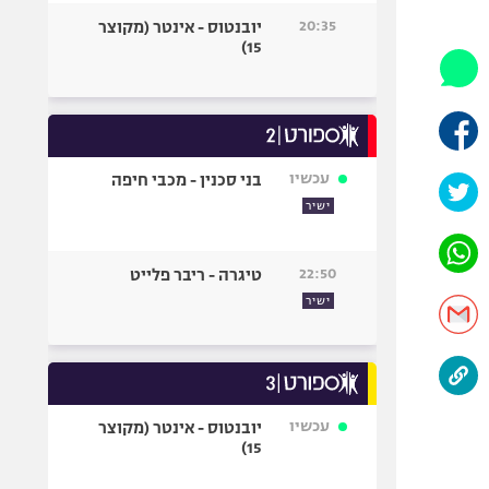
היאבקות WWE
20:35
יובנטוס - אינטר (מקוצר
אופניים
15)
ספורט מוטורי
כדורמים
פוטבול אמריקאי NFL
בייסבול MLB
עכשיו
בני סכנין - מכבי חיפה
ספורט אתגרי
ישיר
ואקסטרים
אומנויות לחימה
22:50
טיגרה - ריבר פלייט
גיימינג E-Sports
ישיר
עכשיו
יובנטוס - אינטר (מקוצר
15)