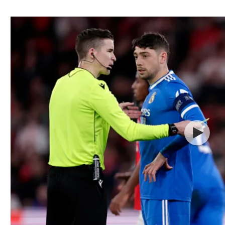
ל אביב
ליגה טורקית
תל אביב
ליגה סינית
חיפה
ליגה ברזילאית
באר שבע
ליגות נוספות
תניה
דה