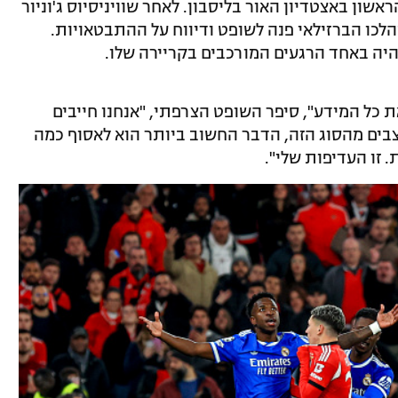
 ה-51 של המשחק הראשון באצטדיון האור בליסבון. לאחר שוויניסיוס ג'וניור
כו הברזילאי פנה לשופט ודיווח על ההתבטאויות.
 את כל המידע", סיפר השופט הצרפתי, "אנחנו חייבים
צבים מהסוג הזה, הדבר החשוב ביותר הוא לאסוף כמה
 זו העדיפות שלי".