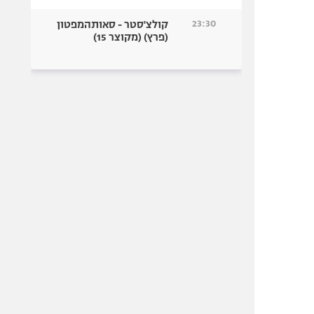
23:30
קולצ'סטר - סאותהמפטון
(פרץ) (מקוצר 15)