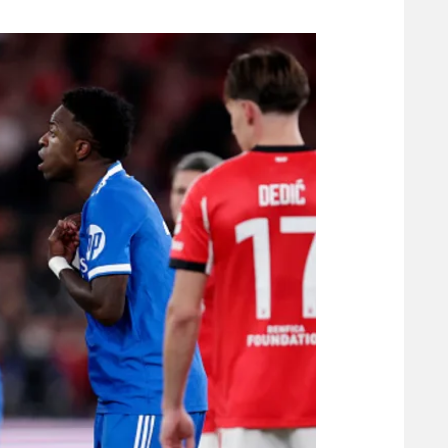
משתתפים וזוכים בפרסים
מכבי ת
הפועל 
תקנון משתתפים וזוכים בפרסים
הפועל 
תקנון עבור פעילות אלקטרה
הפועל 
תקנון עבור פעילות ספורט 1 – "מרלן"
מכבי נ
טניס
בני יהו
גיימינג E-Sports
תנאי שימוש
מדיניות פרטיות
תקנון פעילות ספורט 1
רשיון להקרנה פומבית לבית עסק
הצטרפות לחבילת הערוצים
לוח דרושים – ג'ובנט
תגיות