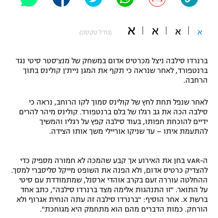
"מחצית בשכונה" – פודקאסט
אופניים
א
א
א
א
(גודל טקסט)
ספורט מוטורי
משתתפים וזוכים בפרסים
ברנרדו סילבה ניצל מכרטיס אדום במשחק של מנצ'סטר סיטי נגד
כדורמים
ברנטפורד, לאחר שנראה כי תקף את המגן ניית'ן קולינס בתוך
תקנון משתתפים וזוכים בפרסים
טניס
הרחבה.
פוטבול אמריקאי NFL
תקנון עבור פעילות אלקטרה
לאחר שנפל תחת לחץ של קולינס סמוך לקו הרוחב, נראה כי
גיימינג E-Sports
סילבה הכה את גב רגלו של בלם ברנטפורד. קולינס מיהר להרים
בייסבול MLB
תקנון עבור פעילות ספורט 1 – "מרלן"
ידיים להוכחת חפותו, בעוד סילבה קפץ על רגליו והמשיך
להתעמת איתו – עד שניקו אוריילי משך אותו הצידה.
ספורט אתגרי ואקסטרים
תנאי שימוש
אומנויות לחימה
ה-VAR בחן את האירוע אך קבע שהמכה לא חמורה מספיק כדי
להצדיק כרטיס אדום, ולא הפנה את השופט מייקל סליסברי למסך.
מדיניות פרטיות
ההחלטה עוררה זעם בקרב אוהדי ארסנל, שמתמודדת עם סיטי
גיימינג E-Sports
על התואר. "זו התנהגות אלימה מצד ברנרדו סילבה", כתב אחד
ברשת X. אחר הוסיף: "ברנרדו סילבה זה עתה הנחית אגרוף ולא
תקנון פעילות ספורט 1
הורחק. כמות הדברים מהם הוא מתחמק היא מגוחכת".