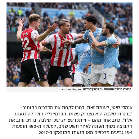
רשיון להקרנה פומבית לבית עסק
הצטרפות לחבילת הערוצים
לוח דרושים – ג'ובנט
תגיות
המגזין
ברנרדו סילבה מתעמת עם ניית'ן קולינס
|
Michael Regan
אוהדי סיטי, לעומת זאת, בחרו לקחת את הדברים בהומור:
"ברנרדו סילבה הוא מצחיק פשוט, הפרמיירליג הולך להתגעגע
אליו", כתב אחד מהם – וייתכן שצדק, שכן סילבה, בן 31, עוזב את
הקבוצה בסוף העונה לאחר תשע שנים, למעלה מ-450 הופעות
ו-15 גביעים מרכזיים מאז הגעתו ממונאקו ב-2017.